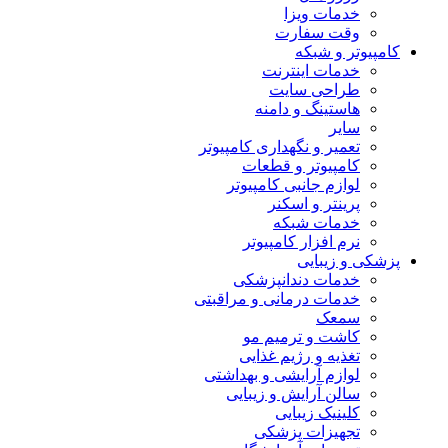
خدمات ویزا
وقت سفارت
کامپیوتر و شبکه
خدمات اینترنت
طراحی سایت
هاستینگ و دامنه
سایر
تعمیر و نگهداری کامپیوتر
کامپیوتر و قطعات
لوازم جانبی کامپیوتر
پرینتر و اسکنر
خدمات شبکه
نرم افزار کامپیوتر
پزشکی و زیبایی
خدمات دندانپزشکی
خدمات درمانی و مراقبتی
سمعک
کاشت و ترمیم مو
تغذیه و رژیم غذایی
لوازم آرایشی و بهداشتی
سالن آرایش و زیبایی
کلینیک زیبایی
تجهیزات پزشکی