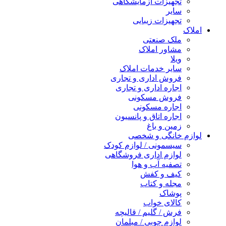
تجهیزات آزمایشگاهی
سایر
تجهیزات زیبایی
املاک
ملک صنعتی
مشاور املاک
ویلا
سایر خدمات املاک
فروش اداری و تجاری
اجاره اداری و تجاری
فروش مسکونی
اجاره مسکونی
اجاره اتاق و پانسیون
زمین و باغ
لوازم خانگی و شخصی
سیسمونی / لوازم کودک
لوازم اداری فروشگاهی
تصفیه آب و هوا
کیف و کفش
مجله و کتاب
پوشاک
کالای خواب
فرش / گلیم / قالیچه
لوازم چوبی / مبلمان