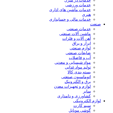
خدمات در منزل
خدمات ورزشی
خدمات ماشین های اداری
هنری
خدمات مالی و حسابداری
صنعت
خدمات صنعتی
ماشین آلات صنعتی
آهن آلات و فلزات
ابزار و یراق
لوازم صنعتی
ضایعات صنعتی
آب و فاضلاب
مواد شیمیایی و معدنی
تولید مواد غذایی
بسته بندی کالا
اتوماسیون صنعتی
برق و الکترونیک
لوازم و تجهیزات معدن
سایر
کشاورزی و دامداری
لوازم الکترونیکی
سیم کارت
گوشی موبایل