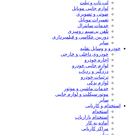
لپ تاپ و تبلت
لوازم جانبی موبایل
صوتی و تصویری
تعمیرات موبایل
خدمات سانترال
تلفن بی‌سیم رومیزی
دوربین عکاسی و فیلمبرداری
سایر
خودرو و وسایل نقلیه
خودروی داخلی و خارجی
اجاره خودرو
لوازم جانبی خودرو
دزدگیر و ردیاب
تزئینات خودرو
لوازم یدکی
خدمات ماشین و موتور
موتورسیکلت و لوازم جانبی
سایر
استخدام و کاریابی
استخدام
استخدام بازاریاب
آماده به کار
مراکز کاریابی
سایر