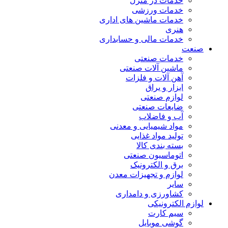
خدمات در منزل
خدمات ورزشی
خدمات ماشین های اداری
هنری
خدمات مالی و حسابداری
صنعت
خدمات صنعتی
ماشین آلات صنعتی
آهن آلات و فلزات
ابزار و یراق
لوازم صنعتی
ضایعات صنعتی
آب و فاضلاب
مواد شیمیایی و معدنی
تولید مواد غذایی
بسته بندی کالا
اتوماسیون صنعتی
برق و الکترونیک
لوازم و تجهیزات معدن
سایر
کشاورزی و دامداری
لوازم الکترونیکی
سیم کارت
گوشی موبایل