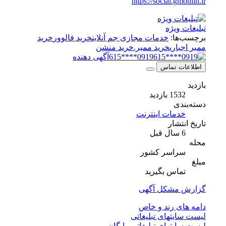
https://social.gmonlin.ir
تبلیغات ویژه
برچسب‌ها:
خدمات مجازی جم آنلاین
خرید فالوور
خرید
ممبر اجباری
خرید ممبر.خرید منشن
0919****615
آگهی دهنده
اطلاعات تماس
بازدید
1532 بازدید
دسته‌بندی
خدمات اینترنت
تاریخ انتشار
6 سال قبل
محله
سراسر کشور
مبلغ
تماس بگیرید
گزارش مشکل آگهی
دامه های رند و خاص
لیست سایتهای تبلیغاتی
لیست سایتهای تبلیغاتی رایگان