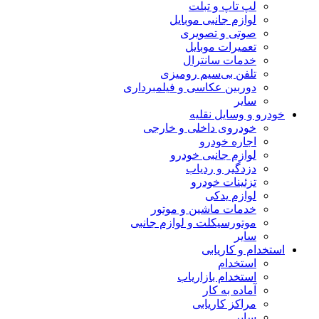
لپ تاپ و تبلت
لوازم جانبی موبایل
صوتی و تصویری
تعمیرات موبایل
خدمات سانترال
تلفن بی‌سیم رومیزی
دوربین عکاسی و فیلمبرداری
سایر
خودرو و وسایل نقلیه
خودروی داخلی و خارجی
اجاره خودرو
لوازم جانبی خودرو
دزدگیر و ردیاب
تزئینات خودرو
لوازم یدکی
خدمات ماشین و موتور
موتورسیکلت و لوازم جانبی
سایر
استخدام و کاریابی
استخدام
استخدام بازاریاب
آماده به کار
مراکز کاریابی
سایر