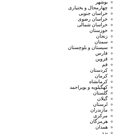
بوشهر
چهارمحال و بختیاری
خراسان جنوبی
خراسان رضوی
خراسان شمالی
خوزستان
زنجان
سمنان
سیستان و بلوچستان
فارس
قزوین
قم
کردستان
کرمان
کرمانشاه
کهگیلویه و بویراحمد
گلستان
گیلان
لرستان
مازندران
مرکزی
هرمزگان
همدان
یزد