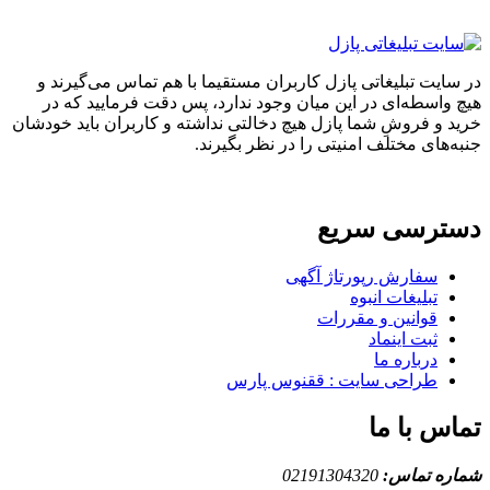
ایت تبلیغاتی پازل کاربران مستقیما با هم تماس می‌گیرند و
واسطه‌ای در این میان وجود ندارد، پس دقت فرمایید که در
 و فروشِ شما پازل هیچ دخالتی نداشته و کاربران باید خودشان
های مختلف امنیتی را در نظر بگیرند.
ترسی سریع
سفارش رپورتاژ آگهی
تبلیغات انبوه
قوانین و مقررات
ثبت اینماد
درباره ما
طراحی سایت : ققنوس پارس
س با ما
ه تماس:
02191304320