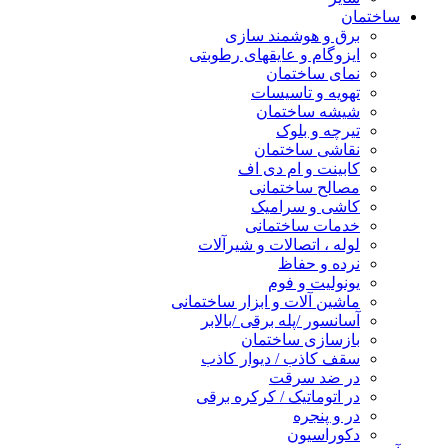
ساختمان
برق و هوشمند سازی
ایزوگام و عایقهای رطوبتی
نمای ساختمان
تهویه و تاسیسات
شیشه ساختمان
تیرچه و بلوک
نقاشی ساختمان
کابینت و ام دی اف
مصالح ساختمانی
کاشی و سرامیک
خدمات ساختمانی
لوله ، اتصالات و شیرآلات
نرده و حفاظ
یونولیت و فوم
ماشین آلات و ابزار ساختمانی
آسانسور /پله برقی /بالابر
بازسازی ساختمان
سقف کاذب / دیوار کاذب
در ضد سرقت
در اتوماتیک / کرکره برقی
در و پنجره
دکوراسیون