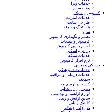
خدمات ویزا
وقت سفارت
کامپیوتر و شبکه
خدمات اینترنت
طراحی سایت
هاستینگ و دامنه
سایر
تعمیر و نگهداری کامپیوتر
کامپیوتر و قطعات
لوازم جانبی کامپیوتر
پرینتر و اسکنر
خدمات شبکه
نرم افزار کامپیوتر
پزشکی و زیبایی
خدمات دندانپزشکی
خدمات درمانی و مراقبتی
سمعک
کاشت و ترمیم مو
تغذیه و رژیم غذایی
لوازم آرایشی و بهداشتی
سالن آرایش و زیبایی
کلینیک زیبایی
تجهیزات پزشکی