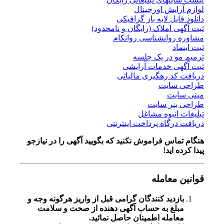
لوازم آرایش اورجینال
دانلود فایل لایه باز گرافیکی
ثبت آگهی املاک (رایگان و نامحدود)
مشاوره روانشناسی روانکام
ثبت اینماد
ترمیم مو در یک جلسه
ثبت آگهی خدمات آرایشی
دریافت کد رهگیری مالیاتی
طراحی سایت
مینی سایت
طراحی بنر سایت
تبلیغات انبوه مشاغل
دریافت درگاه پرداخت اینترنتی
هنگام تماس فراموش نکنید که بگویید آگهی را در
نیازجو
پیدا کرده اید!
قوانین معامله
بازدید کنندگان گرامی قبل از واریز هرگونه وجه و
مبلغ به حساب آگهی دهنده از صحت و سلامت
معامله اطمینان حاصل نمائید.