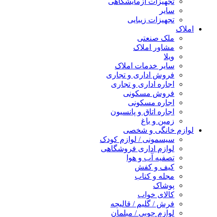
تجهیزات آزمایشگاهی
سایر
تجهیزات زیبایی
املاک
ملک صنعتی
مشاور املاک
ویلا
سایر خدمات املاک
فروش اداری و تجاری
اجاره اداری و تجاری
فروش مسکونی
اجاره مسکونی
اجاره اتاق و پانسیون
زمین و باغ
لوازم خانگی و شخصی
سیسمونی / لوازم کودک
لوازم اداری فروشگاهی
تصفیه آب و هوا
کیف و کفش
مجله و کتاب
پوشاک
کالای خواب
فرش / گلیم / قالیچه
لوازم چوبی / مبلمان