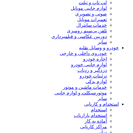
لپ تاپ و تبلت
لوازم جانبی موبایل
صوتی و تصویری
تعمیرات موبایل
خدمات سانترال
تلفن بی‌سیم رومیزی
دوربین عکاسی و فیلمبرداری
سایر
خودرو و وسایل نقلیه
خودروی داخلی و خارجی
اجاره خودرو
لوازم جانبی خودرو
دزدگیر و ردیاب
تزئینات خودرو
لوازم یدکی
خدمات ماشین و موتور
موتورسیکلت و لوازم جانبی
سایر
استخدام و کاریابی
استخدام
استخدام بازاریاب
آماده به کار
مراکز کاریابی
سایر