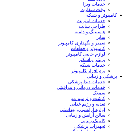
خدمات ویزا
وقت سفارت
کامپیوتر و شبکه
خدمات اینترنت
طراحی سایت
هاستینگ و دامنه
سایر
تعمیر و نگهداری کامپیوتر
کامپیوتر و قطعات
لوازم جانبی کامپیوتر
پرینتر و اسکنر
خدمات شبکه
نرم افزار کامپیوتر
پزشکی و زیبایی
خدمات دندانپزشکی
خدمات درمانی و مراقبتی
سمعک
کاشت و ترمیم مو
تغذیه و رژیم غذایی
لوازم آرایشی و بهداشتی
سالن آرایش و زیبایی
کلینیک زیبایی
تجهیزات پزشکی