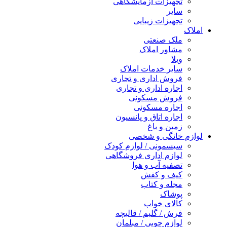
تجهیزات آزمایشگاهی
سایر
تجهیزات زیبایی
املاک
ملک صنعتی
مشاور املاک
ویلا
سایر خدمات املاک
فروش اداری و تجاری
اجاره اداری و تجاری
فروش مسکونی
اجاره مسکونی
اجاره اتاق و پانسیون
زمین و باغ
لوازم خانگی و شخصی
سیسمونی / لوازم کودک
لوازم اداری فروشگاهی
تصفیه آب و هوا
کیف و کفش
مجله و کتاب
پوشاک
کالای خواب
فرش / گلیم / قالیچه
لوازم چوبی / مبلمان