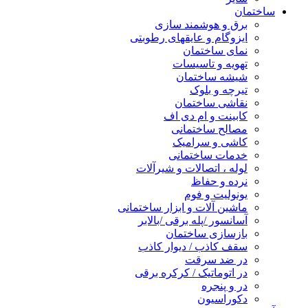
ساختمان
برق و هوشمند سازی
ایزوگام و عایقهای رطوبتی
نمای ساختمان
تهویه و تاسیسات
شیشه ساختمان
تیرچه و بلوک
نقاشی ساختمان
کابینت و ام دی اف
مصالح ساختمانی
کاشی و سرامیک
خدمات ساختمانی
لوله ، اتصالات و شیرآلات
نرده و حفاظ
یونولیت و فوم
ماشین آلات و ابزار ساختمانی
آسانسور /پله برقی /بالابر
بازسازی ساختمان
سقف کاذب / دیوار کاذب
در ضد سرقت
در اتوماتیک / کرکره برقی
در و پنجره
دکوراسیون