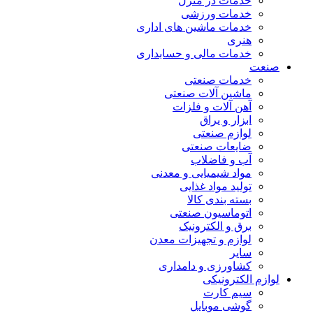
خدمات در منزل
خدمات ورزشی
خدمات ماشین های اداری
هنری
خدمات مالی و حسابداری
صنعت
خدمات صنعتی
ماشین آلات صنعتی
آهن آلات و فلزات
ابزار و یراق
لوازم صنعتی
ضایعات صنعتی
آب و فاضلاب
مواد شیمیایی و معدنی
تولید مواد غذایی
بسته بندی کالا
اتوماسیون صنعتی
برق و الکترونیک
لوازم و تجهیزات معدن
سایر
کشاورزی و دامداری
لوازم الکترونیکی
سیم کارت
گوشی موبایل