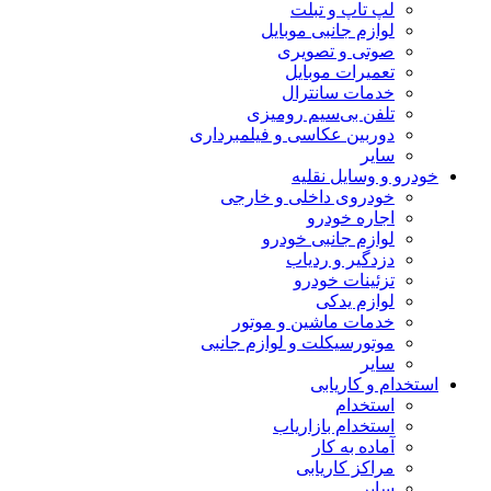
لپ تاپ و تبلت
لوازم جانبی موبایل
صوتی و تصویری
تعمیرات موبایل
خدمات سانترال
تلفن بی‌سیم رومیزی
دوربین عکاسی و فیلمبرداری
سایر
خودرو و وسایل نقلیه
خودروی داخلی و خارجی
اجاره خودرو
لوازم جانبی خودرو
دزدگیر و ردیاب
تزئینات خودرو
لوازم یدکی
خدمات ماشین و موتور
موتورسیکلت و لوازم جانبی
سایر
استخدام و کاریابی
استخدام
استخدام بازاریاب
آماده به کار
مراکز کاریابی
سایر