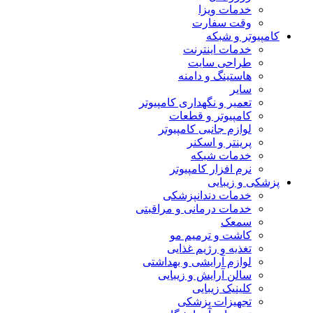
خدمات ویزا
وقت سفارت
کامپیوتر و شبکه
خدمات اینترنت
طراحی سایت
هاستینگ و دامنه
سایر
تعمیر و نگهداری کامپیوتر
کامپیوتر و قطعات
لوازم جانبی کامپیوتر
پرینتر و اسکنر
خدمات شبکه
نرم افزار کامپیوتر
پزشکی و زیبایی
خدمات دندانپزشکی
خدمات درمانی و مراقبتی
سمعک
کاشت و ترمیم مو
تغذیه و رژیم غذایی
لوازم آرایشی و بهداشتی
سالن آرایش و زیبایی
کلینیک زیبایی
تجهیزات پزشکی