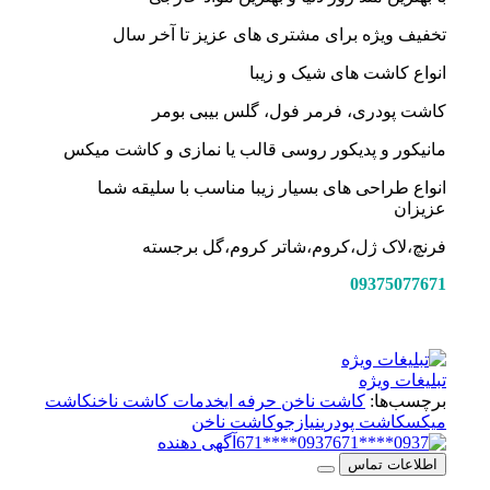
تخفیف ویژه برای مشتری های عزیز تا آخر سال
انواع کاشت های شیک و زیبا
کاشت پودری، فرمر فول، گلس بیبی بومر
مانیکور و پدیکور روسی قالب یا نمازی و کاشت میکس
انواع طراحی های بسیار زیبا مناسب با سلیقه شما
عزیزان
فرنچ،لاک ژل،کروم،شاتر کروم،گل برجسته
09375077671
تبلیغات ویژه
برچسب‌ها:
کاشت ناخن حرفه ای
خدمات کاشت ناخن
کاشت
میکس
کاشت پودری
نیازجو
کاشت ناخن
0937****671
آگهی دهنده
اطلاعات تماس