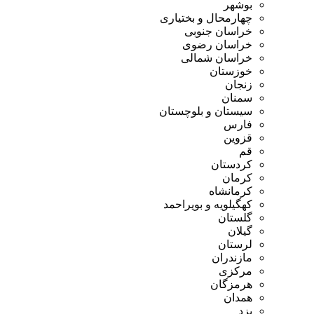
بوشهر
چهارمحال و بختیاری
خراسان جنوبی
خراسان رضوی
خراسان شمالی
خوزستان
زنجان
سمنان
سیستان و بلوچستان
فارس
قزوین
قم
کردستان
کرمان
کرمانشاه
کهگیلویه و بویراحمد
گلستان
گیلان
لرستان
مازندران
مرکزی
هرمزگان
همدان
یزد