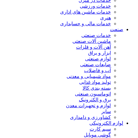
خدمات در منزل
خدمات ورزشی
خدمات ماشین های اداری
هنری
خدمات مالی و حسابداری
صنعت
خدمات صنعتی
ماشین آلات صنعتی
آهن آلات و فلزات
ابزار و یراق
لوازم صنعتی
ضایعات صنعتی
آب و فاضلاب
مواد شیمیایی و معدنی
تولید مواد غذایی
بسته بندی کالا
اتوماسیون صنعتی
برق و الکترونیک
لوازم و تجهیزات معدن
سایر
کشاورزی و دامداری
لوازم الکترونیکی
سیم کارت
گوشی موبایل