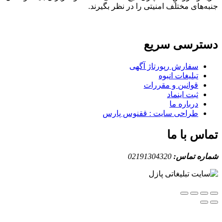
های مختلف امنیتی را در نظر بگیرند.
ترسی سریع
سفارش رپورتاژ آگهی
تبلیغات انبوه
قوانین و مقررات
ثبت اینماد
درباره ما
طراحی سایت : ققنوس پارس
س با ما
ه تماس:
02191304320