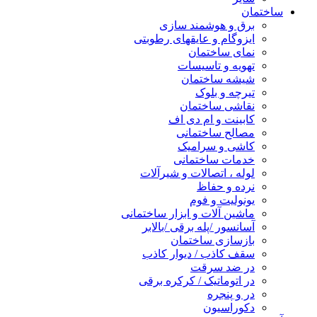
ساختمان
برق و هوشمند سازی
ایزوگام و عایقهای رطوبتی
نمای ساختمان
تهویه و تاسیسات
شیشه ساختمان
تیرچه و بلوک
نقاشی ساختمان
کابینت و ام دی اف
مصالح ساختمانی
کاشی و سرامیک
خدمات ساختمانی
لوله ، اتصالات و شیرآلات
نرده و حفاظ
یونولیت و فوم
ماشین آلات و ابزار ساختمانی
آسانسور /پله برقی /بالابر
بازسازی ساختمان
سقف کاذب / دیوار کاذب
در ضد سرقت
در اتوماتیک / کرکره برقی
در و پنجره
دکوراسیون