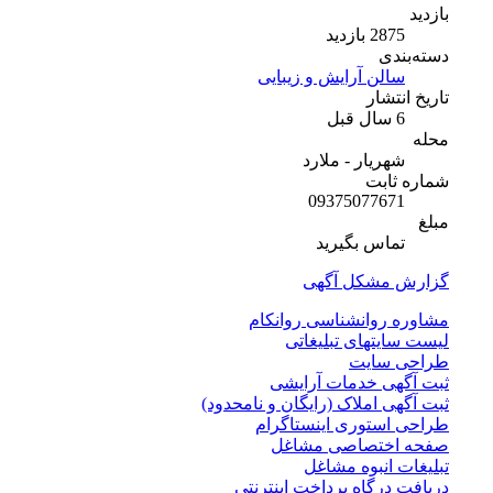
بازدید
2875 بازدید
دسته‌بندی
سالن آرایش و زیبایی
تاریخ انتشار
6 سال قبل
محله
شهریار - ملارد
شماره ثابت
09375077671
مبلغ
تماس بگیرید
گزارش مشکل آگهی
مشاوره روانشناسی روانکام
لیست سایتهای تبلیغاتی
طراحی سایت
ثبت آگهی خدمات آرایشی
ثبت آگهی املاک (رایگان و نامحدود)
طراحی استوری اینستاگرام
صفحه اختصاصی مشاغل
تبلیغات انبوه مشاغل
دریافت درگاه پرداخت اینترنتی