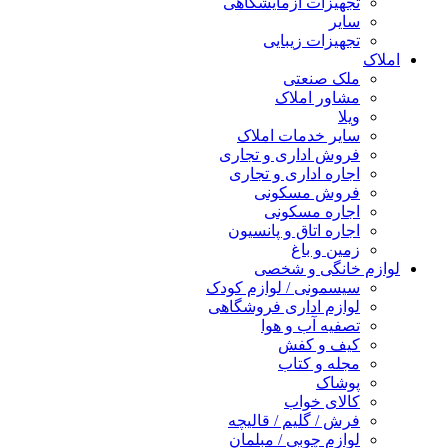
تجهیزات آزمایشگاهی
سایر
تجهیزات زیبایی
املاک
ملک صنعتی
مشاور املاک
ویلا
سایر خدمات املاک
فروش اداری و تجاری
اجاره اداری و تجاری
فروش مسکونی
اجاره مسکونی
اجاره اتاق و پانسیون
زمین و باغ
لوازم خانگی و شخصی
سیسمونی / لوازم کودک
لوازم اداری فروشگاهی
تصفیه آب و هوا
کیف و کفش
مجله و کتاب
پوشاک
کالای خواب
فرش / گلیم / قالیچه
لوازم چوبی / مبلمان