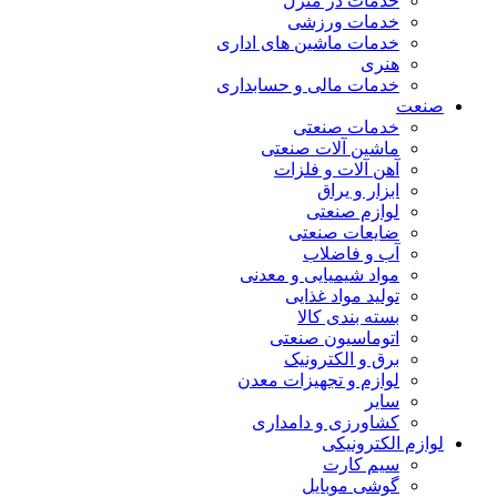
خدمات در منزل
خدمات ورزشی
خدمات ماشین های اداری
هنری
خدمات مالی و حسابداری
صنعت
خدمات صنعتی
ماشین آلات صنعتی
آهن آلات و فلزات
ابزار و یراق
لوازم صنعتی
ضایعات صنعتی
آب و فاضلاب
مواد شیمیایی و معدنی
تولید مواد غذایی
بسته بندی کالا
اتوماسیون صنعتی
برق و الکترونیک
لوازم و تجهیزات معدن
سایر
کشاورزی و دامداری
لوازم الکترونیکی
سیم کارت
گوشی موبایل