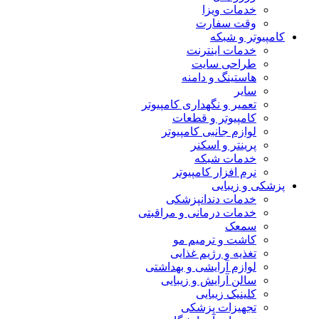
خدمات ویزا
وقت سفارت
کامپیوتر و شبکه
خدمات اینترنت
طراحی سایت
هاستینگ و دامنه
سایر
تعمیر و نگهداری کامپیوتر
کامپیوتر و قطعات
لوازم جانبی کامپیوتر
پرینتر و اسکنر
خدمات شبکه
نرم افزار کامپیوتر
پزشکی و زیبایی
خدمات دندانپزشکی
خدمات درمانی و مراقبتی
سمعک
کاشت و ترمیم مو
تغذیه و رژیم غذایی
لوازم آرایشی و بهداشتی
سالن آرایش و زیبایی
کلینیک زیبایی
تجهیزات پزشکی