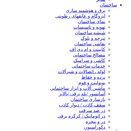
ساختمان
برق و هوشمند سازی
ایزوگام و عایقهای رطوبتی
نمای ساختمان
تهویه و تاسیسات
شیشه ساختمان
تیرچه و بلوک
نقاشی ساختمان
کابینت و ام دی اف
مصالح ساختمانی
کاشی و سرامیک
خدمات ساختمانی
لوله ، اتصالات و شیرآلات
نرده و حفاظ
یونولیت و فوم
ماشین آلات و ابزار ساختمانی
آسانسور /پله برقی /بالابر
بازسازی ساختمان
سقف کاذب / دیوار کاذب
در ضد سرقت
در اتوماتیک / کرکره برقی
در و پنجره
دکوراسیون