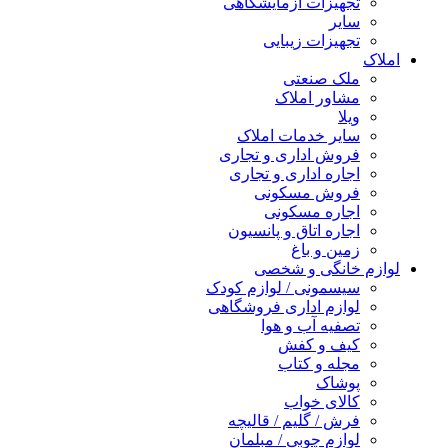
تجهیزات آزمایشگاهی
سایر
تجهیزات زیبایی
املاک
ملک صنعتی
مشاور املاک
ویلا
سایر خدمات املاک
فروش اداری و تجاری
اجاره اداری و تجاری
فروش مسکونی
اجاره مسکونی
اجاره اتاق و پانسیون
زمین و باغ
لوازم خانگی و شخصی
سیسمونی / لوازم کودک
لوازم اداری فروشگاهی
تصفیه آب و هوا
کیف و کفش
مجله و کتاب
پوشاک
کالای خواب
فرش / گلیم / قالیچه
لوازم چوبی / مبلمان