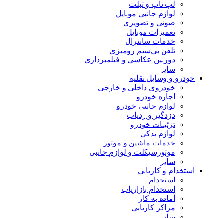
لپ تاپ و تبلت
لوازم جانبی موبایل
صوتی و تصویری
تعمیرات موبایل
خدمات سانترال
تلفن بی‌سیم رومیزی
دوربین عکاسی و فیلمبرداری
سایر
خودرو و وسایل نقلیه
خودروی داخلی و خارجی
اجاره خودرو
لوازم جانبی خودرو
دزدگیر و ردیاب
تزئینات خودرو
لوازم یدکی
خدمات ماشین و موتور
موتورسیکلت و لوازم جانبی
سایر
استخدام و کاریابی
استخدام
استخدام بازاریاب
آماده به کار
مراکز کاریابی
سایر