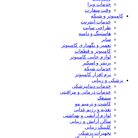
خدمات ویزا
وقت سفارت
کامپیوتر و شبکه
خدمات اینترنت
طراحی سایت
هاستینگ و دامنه
سایر
تعمیر و نگهداری کامپیوتر
کامپیوتر و قطعات
لوازم جانبی کامپیوتر
پرینتر و اسکنر
خدمات شبکه
نرم افزار کامپیوتر
پزشکی و زیبایی
خدمات دندانپزشکی
خدمات درمانی و مراقبتی
سمعک
کاشت و ترمیم مو
تغذیه و رژیم غذایی
لوازم آرایشی و بهداشتی
سالن آرایش و زیبایی
کلینیک زیبایی
تجهیزات پزشکی