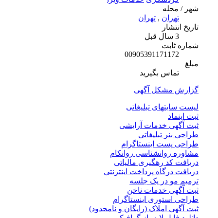
شهر / محله
تهران
,
تهران
تاریخ انتشار
3 سال قبل
شماره ثابت
00905391171172
مبلغ
تماس بگیرید
گزارش مشکل آگهی
لیست سایتهای تبلیغاتی
ثبت اینماد
ثبت آگهی خدمات آرایشی
طراحی بنر تبلیغاتی
طراحی پست اینستاگرام
مشاوره روانشناسی روانکام
دریافت کد رهگیری مالیاتی
دریافت درگاه پرداخت اینترنتی
ترمیم مو در یک جلسه
ثبت آگهی خدمات ناخن
طراحی استوری اینستاگرام
ثبت آگهی املاک (رایگان و نامحدود)
دانلود فایل لایه باز گرافیکی