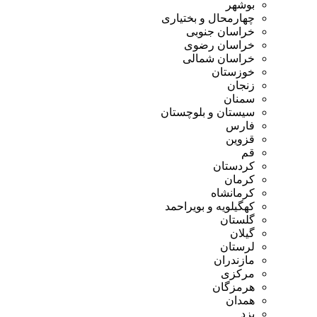
بوشهر
چهارمحال و بختیاری
خراسان جنوبی
خراسان رضوی
خراسان شمالی
خوزستان
زنجان
سمنان
سیستان و بلوچستان
فارس
قزوین
قم
کردستان
کرمان
کرمانشاه
کهگیلویه و بویراحمد
گلستان
گیلان
لرستان
مازندران
مرکزی
هرمزگان
همدان
یزد