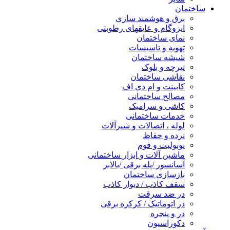
ساختمان
برق و هوشمند سازی
ایزوگام و عایقهای رطوبتی
نمای ساختمان
تهویه و تاسیسات
شیشه ساختمان
تیرچه و بلوک
نقاشی ساختمان
کابینت و ام دی اف
مصالح ساختمانی
کاشی و سرامیک
خدمات ساختمانی
لوله ، اتصالات و شیرآلات
نرده و حفاظ
یونولیت و فوم
ماشین آلات و ابزار ساختمانی
آسانسور /پله برقی /بالابر
بازسازی ساختمان
سقف کاذب / دیوار کاذب
در ضد سرقت
در اتوماتیک / کرکره برقی
در و پنجره
دکوراسیون