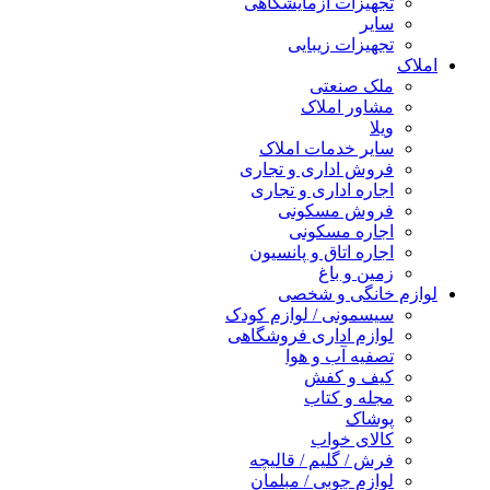
تجهیزات آزمایشگاهی
سایر
تجهیزات زیبایی
املاک
ملک صنعتی
مشاور املاک
ویلا
سایر خدمات املاک
فروش اداری و تجاری
اجاره اداری و تجاری
فروش مسکونی
اجاره مسکونی
اجاره اتاق و پانسیون
زمین و باغ
لوازم خانگی و شخصی
سیسمونی / لوازم کودک
لوازم اداری فروشگاهی
تصفیه آب و هوا
کیف و کفش
مجله و کتاب
پوشاک
کالای خواب
فرش / گلیم / قالیچه
لوازم چوبی / مبلمان