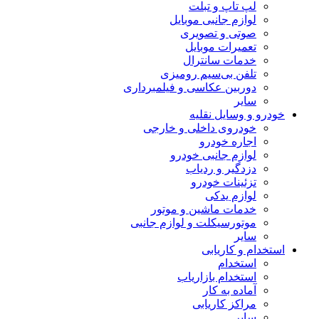
لپ تاپ و تبلت
لوازم جانبی موبایل
صوتی و تصویری
تعمیرات موبایل
خدمات سانترال
تلفن بی‌سیم رومیزی
دوربین عکاسی و فیلمبرداری
سایر
خودرو و وسایل نقلیه
خودروی داخلی و خارجی
اجاره خودرو
لوازم جانبی خودرو
دزدگیر و ردیاب
تزئینات خودرو
لوازم یدکی
خدمات ماشین و موتور
موتورسیکلت و لوازم جانبی
سایر
استخدام و کاریابی
استخدام
استخدام بازاریاب
آماده به کار
مراکز کاریابی
سایر