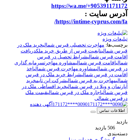
https://wa.me/+905391171172
آدرس سایت :
https://intime-cyprus.com/fa/
تبلیغات ویژه
برچسب‌ها:
مهاجرت تحصیلی قبرس شمالی
خرید ملک در
قبرس شمالی
تابعیت قبرس از طریق خرید ملک
دریافت
اقامت قبرس شمالی
شرایط تحصیل در قبرس
شمالی
اقامت قبرس شمالی
مشاوره مهاجرت
سرمایه گذاری
در قبرس شمالی
مشاوره مهاجرت قبرس شمالی
اخذ
اقامت در قبرس شمالی
شرايط خريد ملک در قبرس
شمالی
مهاجرت به قبرس شمالی
شرکت این تایم
خرید
آپارتمان و ویلا در قبرس شمالی
خرید اقساطی ملک در
قبرس شمالی
اجاره ملک در قبرس شمالی
قیمت ملک
درقبرس شمالی
0090****171172
آگهی دهنده
اطلاعات تماس
بازدید
506 بازدید
دسته‌بندی
گردشگری
خدمات ویزا