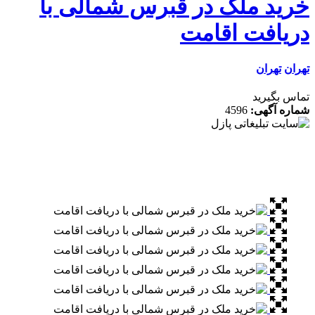
ید ملک در قبرس شمالی با
یافت اقامت
ن
تهران
 بگیرید
ه آگهی:
4596