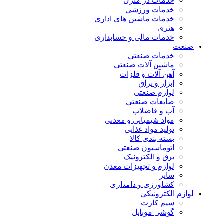
خدمات در منزل
خدمات ورزشی
خدمات ماشین های اداری
هنری
خدمات مالی و حسابداری
صنعت
خدمات صنعتی
ماشین آلات صنعتی
آهن آلات و فلزات
ابزار و یراق
لوازم صنعتی
ضایعات صنعتی
آب و فاضلاب
مواد شیمیایی و معدنی
تولید مواد غذایی
بسته بندی کالا
اتوماسیون صنعتی
برق و الکترونیک
لوازم و تجهیزات معدن
سایر
کشاورزی و دامداری
لوازم الکترونیکی
سیم کارت
گوشی موبایل