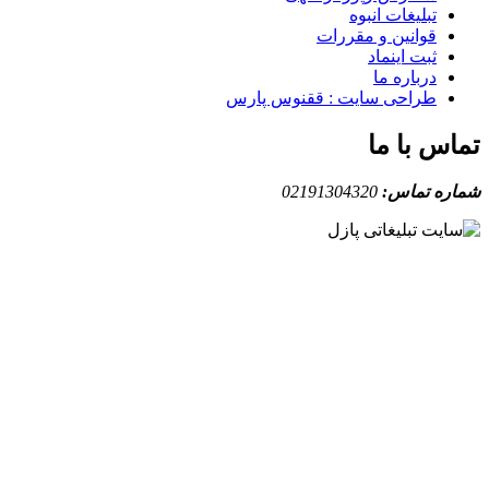
تبلیغات انبوه
قوانین و مقررات
ثبت اینماد
درباره ما
طراحی سایت : ققنوس پارس
س با ما
ه تماس:
02191304320