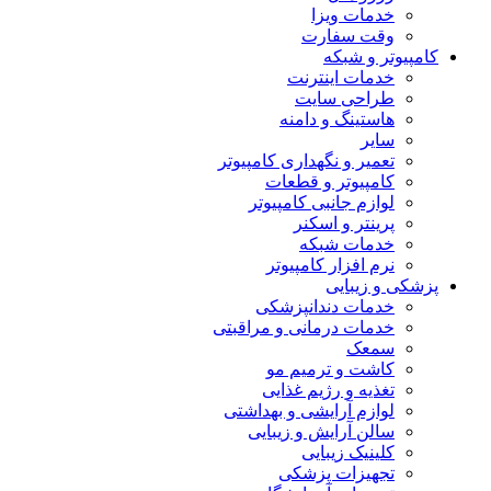
خدمات ویزا
وقت سفارت
کامپیوتر و شبکه
خدمات اینترنت
طراحی سایت
هاستینگ و دامنه
سایر
تعمیر و نگهداری کامپیوتر
کامپیوتر و قطعات
لوازم جانبی کامپیوتر
پرینتر و اسکنر
خدمات شبکه
نرم افزار کامپیوتر
پزشکی و زیبایی
خدمات دندانپزشکی
خدمات درمانی و مراقبتی
سمعک
کاشت و ترمیم مو
تغذیه و رژیم غذایی
لوازم آرایشی و بهداشتی
سالن آرایش و زیبایی
کلینیک زیبایی
تجهیزات پزشکی