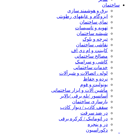
ساختمان
برق و هوشمند سازی
ایزوگام و عایقهای رطوبتی
نمای ساختمان
تهویه و تاسیسات
شیشه ساختمان
تیرچه و بلوک
نقاشی ساختمان
کابینت و ام دی اف
مصالح ساختمانی
کاشی و سرامیک
خدمات ساختمانی
لوله ، اتصالات و شیرآلات
نرده و حفاظ
یونولیت و فوم
ماشین آلات و ابزار ساختمانی
آسانسور /پله برقی /بالابر
بازسازی ساختمان
سقف کاذب / دیوار کاذب
در ضد سرقت
در اتوماتیک / کرکره برقی
در و پنجره
دکوراسیون