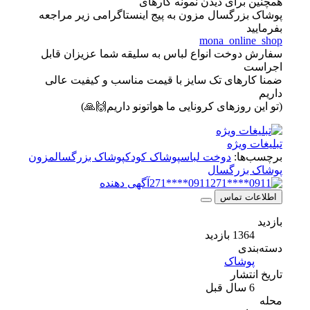
همچنین برای دیدن نمونه کارهای
پوشاک بزرگسال مزون به پیج اینستاگرامی زیر مراجعه
بفرمایید
mona_online_shop
سفارش دوخت انواع لباس به سلیقه شما عزیزان قابل
اجراست
ضمنا کارهای تک سایز با قیمت مناسب و کیفیت عالی
داریم
(تو این روزهای کرونایی ما هواتونو داریم🙌🙏)
تبلیغات ویژه
برچسب‌ها:
دوخت لباس
پوشاک کودک
پوشاک بزرگسال
مزون
پوشاک بزرگسال
0911****271
آگهی دهنده
اطلاعات تماس
بازدید
1364 بازدید
دسته‌بندی
پوشاک
تاریخ انتشار
6 سال قبل
محله