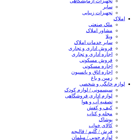
تجهیزات آزمایشگاهی
سایر
تجهیزات زیبایی
املاک
ملک صنعتی
مشاور املاک
ویلا
سایر خدمات املاک
فروش اداری و تجاری
اجاره اداری و تجاری
فروش مسکونی
اجاره مسکونی
اجاره اتاق و پانسیون
زمین و باغ
لوازم خانگی و شخصی
سیسمونی / لوازم کودک
لوازم اداری فروشگاهی
تصفیه آب و هوا
کیف و کفش
مجله و کتاب
پوشاک
کالای خواب
فرش / گلیم / قالیچه
لوازم چوبی / مبلمان