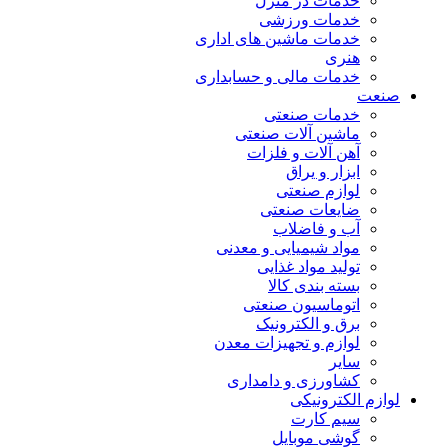
خدمات در منزل
خدمات ورزشی
خدمات ماشین های اداری
هنری
خدمات مالی و حسابداری
صنعت
خدمات صنعتی
ماشین آلات صنعتی
آهن آلات و فلزات
ابزار و یراق
لوازم صنعتی
ضایعات صنعتی
آب و فاضلاب
مواد شیمیایی و معدنی
تولید مواد غذایی
بسته بندی کالا
اتوماسیون صنعتی
برق و الکترونیک
لوازم و تجهیزات معدن
سایر
کشاورزی و دامداری
لوازم الکترونیکی
سیم کارت
گوشی موبایل