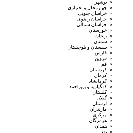
بوشهر
چهارمحال و بختیاری
خراسان جنوبی
خراسان رضوی
خراسان شمالی
خوزستان
زنجان
سمنان
سیستان و بلوچستان
فارس
قزوین
قم
کردستان
کرمان
کرمانشاه
کهگیلویه و بویراحمد
گلستان
گیلان
لرستان
مازندران
مرکزی
هرمزگان
همدان
یزد