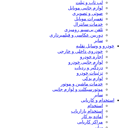
لپ تاپ و تبلت
لوازم جانبی موبایل
صوتی و تصویری
تعمیرات موبایل
خدمات سانترال
تلفن بی‌سیم رومیزی
دوربین عکاسی و فیلمبرداری
سایر
خودرو و وسایل نقلیه
خودروی داخلی و خارجی
اجاره خودرو
لوازم جانبی خودرو
دزدگیر و ردیاب
تزئینات خودرو
لوازم یدکی
خدمات ماشین و موتور
موتورسیکلت و لوازم جانبی
سایر
استخدام و کاریابی
استخدام
استخدام بازاریاب
آماده به کار
مراکز کاریابی
سایر