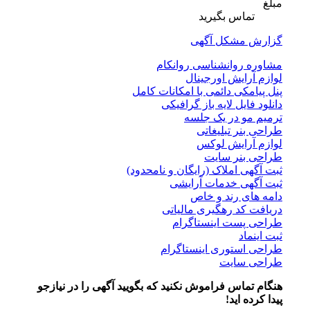
مبلغ
تماس بگیرید
گزارش مشکل آگهی
مشاوره روانشناسی روانکام
لوازم آرایش اورجینال
پنل پیامکی دائمی با امکانات کامل
دانلود فایل لایه باز گرافیکی
ترمیم مو در یک جلسه
طراحی بنر تبلیغاتی
لوازم آرایش لوکس
طراحی بنر سایت
ثبت آگهی املاک (رایگان و نامحدود)
ثبت آگهی خدمات آرایشی
دامه های رند و خاص
دریافت کد رهگیری مالیاتی
طراحی پست اینستاگرام
ثبت اینماد
طراحی استوری اینستاگرام
طراحی سایت
هنگام تماس فراموش نکنید که بگویید آگهی را در
نیازجو
پیدا کرده اید!