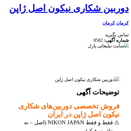
ربین شکاری نیکون اصل ژاپن
ن
کرمان
 بگیرید
ه آگهی:
8582
توضیحات آگهی
فروش تخصصی دوربین‌های شکاری
نیکون اصل ژاپن در ایران
⚠️ فقط و فقط NIKON JAPAN (اصل – نه
مونتاژ، نه فیک)