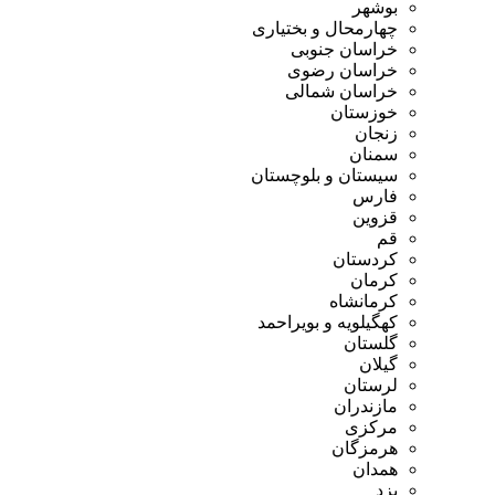
بوشهر
چهارمحال و بختیاری
خراسان جنوبی
خراسان رضوی
خراسان شمالی
خوزستان
زنجان
سمنان
سیستان و بلوچستان
فارس
قزوین
قم
کردستان
کرمان
کرمانشاه
کهگیلویه و بویراحمد
گلستان
گیلان
لرستان
مازندران
مرکزی
هرمزگان
همدان
یزد