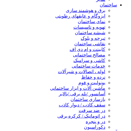
ساختمان
برق و هوشمند سازی
ایزوگام و عایقهای رطوبتی
نمای ساختمان
تهویه و تاسیسات
شیشه ساختمان
تیرچه و بلوک
نقاشی ساختمان
کابینت و ام دی اف
مصالح ساختمانی
کاشی و سرامیک
خدمات ساختمانی
لوله ، اتصالات و شیرآلات
نرده و حفاظ
یونولیت و فوم
ماشین آلات و ابزار ساختمانی
آسانسور /پله برقی /بالابر
بازسازی ساختمان
سقف کاذب / دیوار کاذب
در ضد سرقت
در اتوماتیک / کرکره برقی
در و پنجره
دکوراسیون