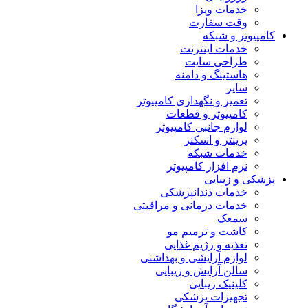
خدمات ویزا
وقت سفارت
کامپیوتر و شبکه
خدمات اینترنت
طراحی سایت
هاستینگ و دامنه
سایر
تعمیر و نگهداری کامپیوتر
کامپیوتر و قطعات
لوازم جانبی کامپیوتر
پرینتر و اسکنر
خدمات شبکه
نرم افزار کامپیوتر
پزشکی و زیبایی
خدمات دندانپزشکی
خدمات درمانی و مراقبتی
سمعک
کاشت و ترمیم مو
تغذیه و رژیم غذایی
لوازم آرایشی و بهداشتی
سالن آرایش و زیبایی
کلینیک زیبایی
تجهیزات پزشکی