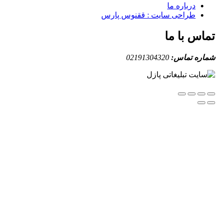
درباره ما
طراحی سایت : ققنوس پارس
س با ما
ه تماس:
02191304320