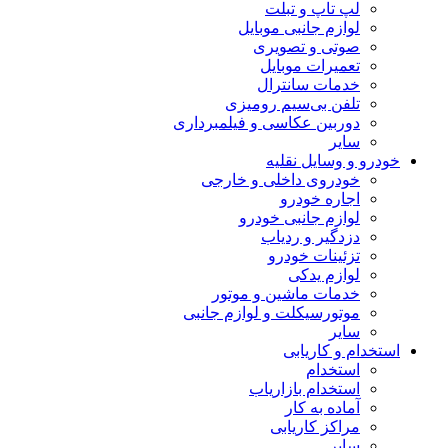
لپ تاپ و تبلت
لوازم جانبی موبایل
صوتی و تصویری
تعمیرات موبایل
خدمات سانترال
تلفن بی‌سیم رومیزی
دوربین عکاسی و فیلمبرداری
سایر
خودرو و وسایل نقلیه
خودروی داخلی و خارجی
اجاره خودرو
لوازم جانبی خودرو
دزدگیر و ردیاب
تزئینات خودرو
لوازم یدکی
خدمات ماشین و موتور
موتورسیکلت و لوازم جانبی
سایر
استخدام و کاریابی
استخدام
استخدام بازاریاب
آماده به کار
مراکز کاریابی
سایر