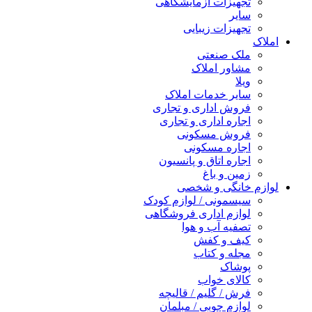
تجهیزات آزمایشگاهی
سایر
تجهیزات زیبایی
املاک
ملک صنعتی
مشاور املاک
ویلا
سایر خدمات املاک
فروش اداری و تجاری
اجاره اداری و تجاری
فروش مسکونی
اجاره مسکونی
اجاره اتاق و پانسیون
زمین و باغ
لوازم خانگی و شخصی
سیسمونی / لوازم کودک
لوازم اداری فروشگاهی
تصفیه آب و هوا
کیف و کفش
مجله و کتاب
پوشاک
کالای خواب
فرش / گلیم / قالیچه
لوازم چوبی / مبلمان