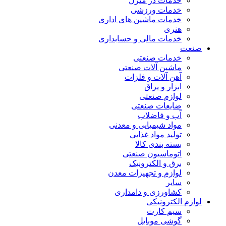
خدمات در منزل
خدمات ورزشی
خدمات ماشین های اداری
هنری
خدمات مالی و حسابداری
صنعت
خدمات صنعتی
ماشین آلات صنعتی
آهن آلات و فلزات
ابزار و یراق
لوازم صنعتی
ضایعات صنعتی
آب و فاضلاب
مواد شیمیایی و معدنی
تولید مواد غذایی
بسته بندی کالا
اتوماسیون صنعتی
برق و الکترونیک
لوازم و تجهیزات معدن
سایر
کشاورزی و دامداری
لوازم الکترونیکی
سیم کارت
گوشی موبایل