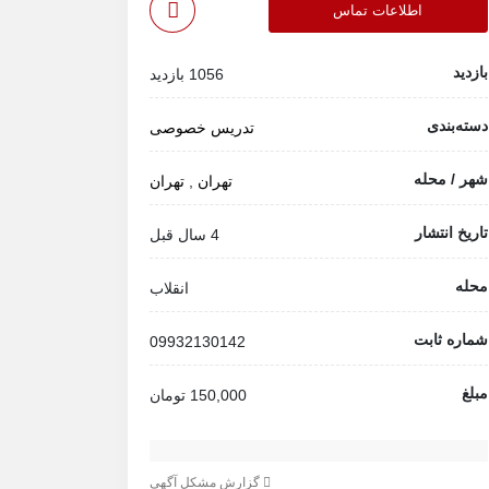
اطلاعات تماس
بازدید
1056 بازدید
دسته‌بندی
تدریس خصوصی
شهر / محله
تهران
,
تهران
تاریخ انتشار
4 سال قبل
محله
انقلاب
شماره ثابت
09932130142
مبلغ
150,000 تومان
گزارش مشکل آگهی