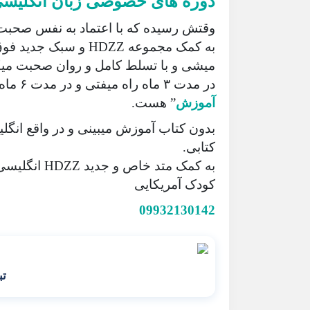
دوره های خصوصی زبان انگلیس
وقتش رسیده که با اعتماد به نفس صحبت
به کمک مجموعه HDZZ و
میشی و با تسلط کامل و روان صحبت می
در مدت ۳ ماه راه میفتی و در مدت ۶ ماه مسلط میشی. شعار ما “
آموزش
” هست.
بدون کتاب آموزش میبینی و در واقع انگل
کتابی.
به کمک متد خ
کودک آمریکایی
09932130142
تب