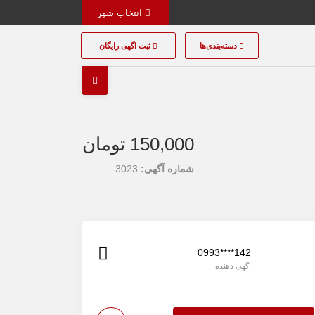
انتخاب شهر
دسته‌بندی‌ها
ثبت اگهی رایگان
150,000 تومان
شماره آگهی:
3023
0993****142
آگهی دهنده