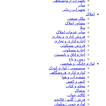
تجهیزات آزمایشگاهی
سایر
تجهیزات زیبایی
املاک
ملک صنعتی
مشاور املاک
ویلا
سایر خدمات املاک
فروش اداری و تجاری
اجاره اداری و تجاری
فروش مسکونی
اجاره مسکونی
اجاره اتاق و پانسیون
زمین و باغ
لوازم خانگی و شخصی
سیسمونی / لوازم کودک
لوازم اداری فروشگاهی
تصفیه آب و هوا
کیف و کفش
مجله و کتاب
پوشاک
کالای خواب
فرش / گلیم / قالیچه
لوازم چوبی / مبلمان