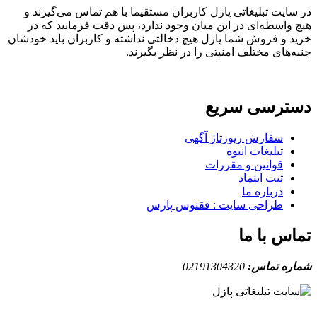
ایت تبلیغاتی پازل کاربران مستقیما با هم تماس می‌گیرند و
واسطه‌ای در این میان وجود ندارد، پس دقت فرمایید که در
 و فروشِ شما پازل هیچ دخالتی نداشته و کاربران باید خودشان
های مختلف امنیتی را در نظر بگیرند.
ترسی سریع
سفارش رپورتاژ آگهی
تبلیغات انبوه
قوانین و مقررات
ثبت اینماد
درباره ما
طراحی سایت : ققنوس پارس
س با ما
ه تماس:
02191304320