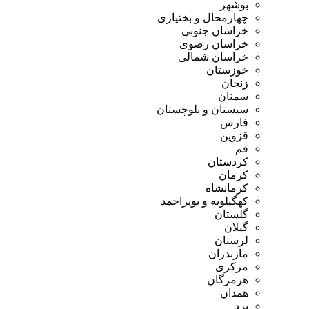
بوشهر
چهارمحال و بختیاری
خراسان جنوبی
خراسان رضوی
خراسان شمالی
خوزستان
زنجان
سمنان
سیستان و بلوچستان
فارس
قزوین
قم
کردستان
کرمان
کرمانشاه
کهگیلویه و بویراحمد
گلستان
گیلان
لرستان
مازندران
مرکزی
هرمزگان
همدان
یزد