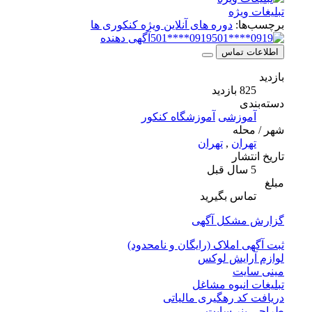
تبلیغات ویژه
برچسب‌ها:
دوره های آنلاین ویژه کنکوری ها
0919****501
آگهی دهنده
اطلاعات تماس
بازدید
825 بازدید
دسته‌بندی
آموزشی
آموزشگاه کنکور
شهر / محله
تهران
,
تهران
تاریخ انتشار
5 سال قبل
مبلغ
تماس بگیرید
گزارش مشکل آگهی
ثبت آگهی املاک (رایگان و نامحدود)
لوازم آرایش لوکس
مینی سایت
تبلیغات انبوه مشاغل
دریافت کد رهگیری مالیاتی
طراحی بنر سایت