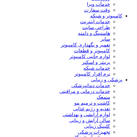
خدمات ویزا
وقت سفارت
کامپیوتر و شبکه
خدمات اینترنت
طراحی سایت
هاستینگ و دامنه
سایر
تعمیر و نگهداری کامپیوتر
کامپیوتر و قطعات
لوازم جانبی کامپیوتر
پرینتر و اسکنر
خدمات شبکه
نرم افزار کامپیوتر
پزشکی و زیبایی
خدمات دندانپزشکی
خدمات درمانی و مراقبتی
سمعک
کاشت و ترمیم مو
تغذیه و رژیم غذایی
لوازم آرایشی و بهداشتی
سالن آرایش و زیبایی
کلینیک زیبایی
تجهیزات پزشکی