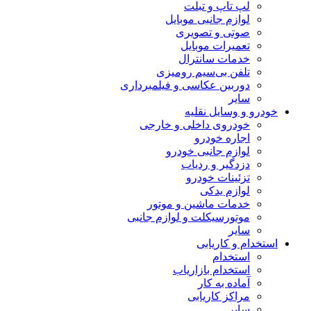
لپ تاپ و تبلت
لوازم جانبی موبایل
صوتی و تصویری
تعمیرات موبایل
خدمات سانترال
تلفن بی‌سیم رومیزی
دوربین عکاسی و فیلمبرداری
سایر
خودرو و وسایل نقلیه
خودروی داخلی و خارجی
اجاره خودرو
لوازم جانبی خودرو
دزدگیر و ردیاب
تزئینات خودرو
لوازم یدکی
خدمات ماشین و موتور
موتورسیکلت و لوازم جانبی
سایر
استخدام و کاریابی
استخدام
استخدام بازاریاب
آماده به کار
مراکز کاریابی
سایر