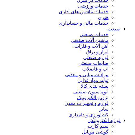
خدمات در منزل
خدمات ورزشی
خدمات ماشین های اداری
هنری
خدمات مالی و حسابداری
صنعت
خدمات صنعتی
ماشین آلات صنعتی
آهن آلات و فلزات
ابزار و یراق
لوازم صنعتی
ضایعات صنعتی
آب و فاضلاب
مواد شیمیایی و معدنی
تولید مواد غذایی
بسته بندی کالا
اتوماسیون صنعتی
برق و الکترونیک
لوازم و تجهیزات معدن
سایر
کشاورزی و دامداری
لوازم الکترونیکی
سیم کارت
گوشی موبایل