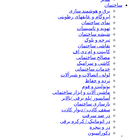
ساختمان
برق و هوشمند سازی
ایزوگام و عایقهای رطوبتی
نمای ساختمان
تهویه و تاسیسات
شیشه ساختمان
تیرچه و بلوک
نقاشی ساختمان
کابینت و ام دی اف
مصالح ساختمانی
کاشی و سرامیک
خدمات ساختمانی
لوله ، اتصالات و شیرآلات
نرده و حفاظ
یونولیت و فوم
ماشین آلات و ابزار ساختمانی
آسانسور /پله برقی /بالابر
بازسازی ساختمان
سقف کاذب / دیوار کاذب
در ضد سرقت
در اتوماتیک / کرکره برقی
در و پنجره
دکوراسیون