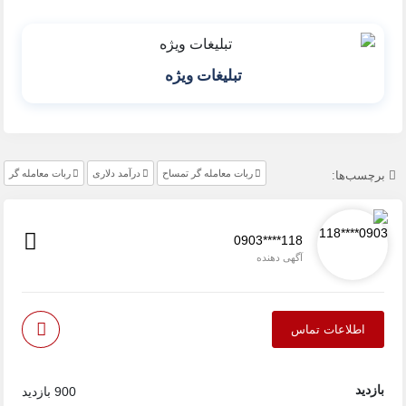
تبلیغات ویژه
ربات معامله گر تمساح
درآمد دلاری
ربات معامله گر
برچسب‌ها:
0903****118
آگهی دهنده
اطلاعات تماس
بازدید
900 بازدید