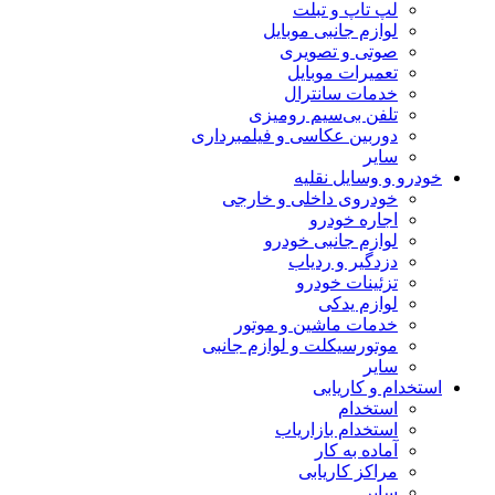
لپ تاپ و تبلت
لوازم جانبی موبایل
صوتی و تصویری
تعمیرات موبایل
خدمات سانترال
تلفن بی‌سیم رومیزی
دوربین عکاسی و فیلمبرداری
سایر
خودرو و وسایل نقلیه
خودروی داخلی و خارجی
اجاره خودرو
لوازم جانبی خودرو
دزدگیر و ردیاب
تزئینات خودرو
لوازم یدکی
خدمات ماشین و موتور
موتورسیکلت و لوازم جانبی
سایر
استخدام و کاریابی
استخدام
استخدام بازاریاب
آماده به کار
مراکز کاریابی
سایر