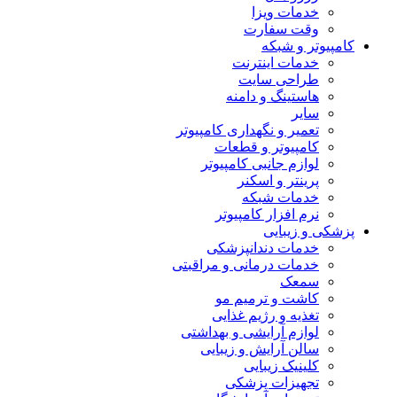
خدمات ویزا
وقت سفارت
کامپیوتر و شبکه
خدمات اینترنت
طراحی سایت
هاستینگ و دامنه
سایر
تعمیر و نگهداری کامپیوتر
کامپیوتر و قطعات
لوازم جانبی کامپیوتر
پرینتر و اسکنر
خدمات شبکه
نرم افزار کامپیوتر
پزشکی و زیبایی
خدمات دندانپزشکی
خدمات درمانی و مراقبتی
سمعک
کاشت و ترمیم مو
تغذیه و رژیم غذایی
لوازم آرایشی و بهداشتی
سالن آرایش و زیبایی
کلینیک زیبایی
تجهیزات پزشکی