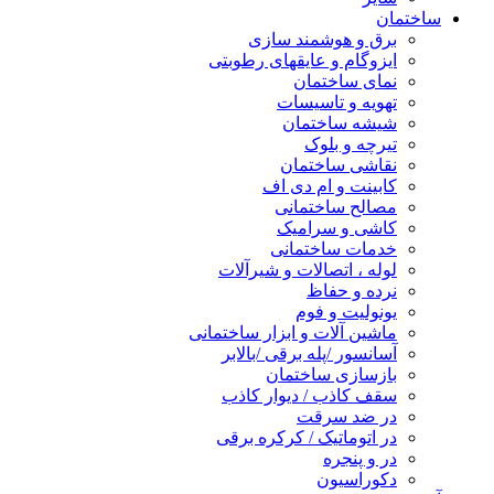
ساختمان
برق و هوشمند سازی
ایزوگام و عایقهای رطوبتی
نمای ساختمان
تهویه و تاسیسات
شیشه ساختمان
تیرچه و بلوک
نقاشی ساختمان
کابینت و ام دی اف
مصالح ساختمانی
کاشی و سرامیک
خدمات ساختمانی
لوله ، اتصالات و شیرآلات
نرده و حفاظ
یونولیت و فوم
ماشین آلات و ابزار ساختمانی
آسانسور /پله برقی /بالابر
بازسازی ساختمان
سقف کاذب / دیوار کاذب
در ضد سرقت
در اتوماتیک / کرکره برقی
در و پنجره
دکوراسیون