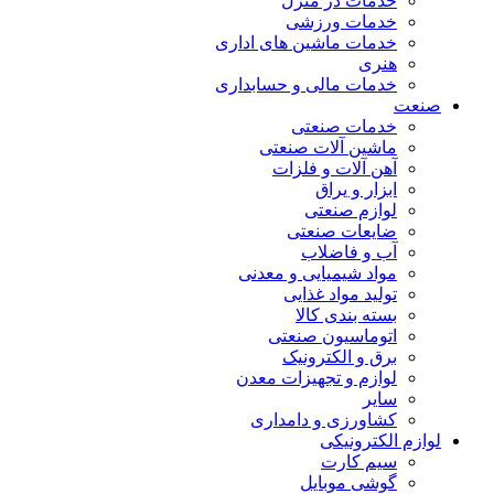
خدمات در منزل
خدمات ورزشی
خدمات ماشین های اداری
هنری
خدمات مالی و حسابداری
صنعت
خدمات صنعتی
ماشین آلات صنعتی
آهن آلات و فلزات
ابزار و یراق
لوازم صنعتی
ضایعات صنعتی
آب و فاضلاب
مواد شیمیایی و معدنی
تولید مواد غذایی
بسته بندی کالا
اتوماسیون صنعتی
برق و الکترونیک
لوازم و تجهیزات معدن
سایر
کشاورزی و دامداری
لوازم الکترونیکی
سیم کارت
گوشی موبایل