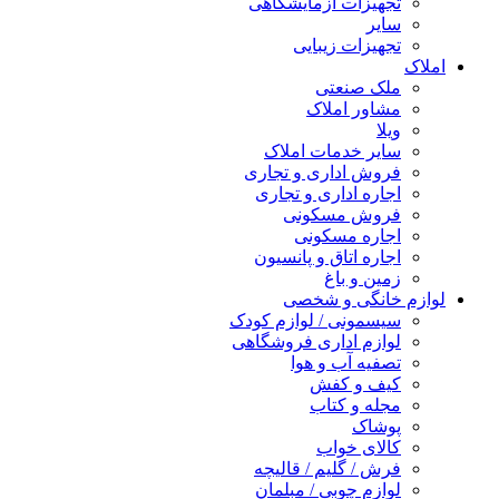
تجهیزات آزمایشگاهی
سایر
تجهیزات زیبایی
املاک
ملک صنعتی
مشاور املاک
ویلا
سایر خدمات املاک
فروش اداری و تجاری
اجاره اداری و تجاری
فروش مسکونی
اجاره مسکونی
اجاره اتاق و پانسیون
زمین و باغ
لوازم خانگی و شخصی
سیسمونی / لوازم کودک
لوازم اداری فروشگاهی
تصفیه آب و هوا
کیف و کفش
مجله و کتاب
پوشاک
کالای خواب
فرش / گلیم / قالیچه
لوازم چوبی / مبلمان