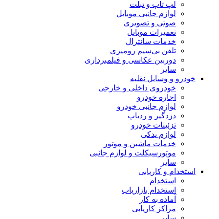
لپ تاپ و تبلت
لوازم جانبی موبایل
صوتی و تصویری
تعمیرات موبایل
خدمات سانترال
تلفن بی‌سیم رومیزی
دوربین عکاسی و فیلمبرداری
سایر
خودرو و وسایل نقلیه
خودروی داخلی و خارجی
اجاره خودرو
لوازم جانبی خودرو
دزدگیر و ردیاب
تزئینات خودرو
لوازم یدکی
خدمات ماشین و موتور
موتورسیکلت و لوازم جانبی
سایر
استخدام و کاریابی
استخدام
استخدام بازاریاب
آماده به کار
مراکز کاریابی
سایر