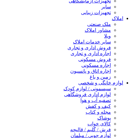
تجهیزات آزمایشگاهی
سایر
تجهیزات زیبایی
املاک
ملک صنعتی
مشاور املاک
ویلا
سایر خدمات املاک
فروش اداری و تجاری
اجاره اداری و تجاری
فروش مسکونی
اجاره مسکونی
اجاره اتاق و پانسیون
زمین و باغ
لوازم خانگی و شخصی
سیسمونی / لوازم کودک
لوازم اداری فروشگاهی
تصفیه آب و هوا
کیف و کفش
مجله و کتاب
پوشاک
کالای خواب
فرش / گلیم / قالیچه
لوازم چوبی / مبلمان