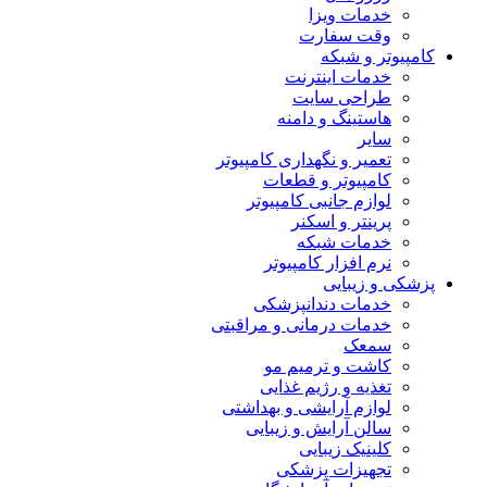
خدمات ویزا
وقت سفارت
کامپیوتر و شبکه
خدمات اینترنت
طراحی سایت
هاستینگ و دامنه
سایر
تعمیر و نگهداری کامپیوتر
کامپیوتر و قطعات
لوازم جانبی کامپیوتر
پرینتر و اسکنر
خدمات شبکه
نرم افزار کامپیوتر
پزشکی و زیبایی
خدمات دندانپزشکی
خدمات درمانی و مراقبتی
سمعک
کاشت و ترمیم مو
تغذیه و رژیم غذایی
لوازم آرایشی و بهداشتی
سالن آرایش و زیبایی
کلینیک زیبایی
تجهیزات پزشکی