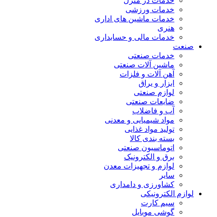
خدمات در منزل
خدمات ورزشی
خدمات ماشین های اداری
هنری
خدمات مالی و حسابداری
صنعت
خدمات صنعتی
ماشین آلات صنعتی
آهن آلات و فلزات
ابزار و یراق
لوازم صنعتی
ضایعات صنعتی
آب و فاضلاب
مواد شیمیایی و معدنی
تولید مواد غذایی
بسته بندی کالا
اتوماسیون صنعتی
برق و الکترونیک
لوازم و تجهیزات معدن
سایر
کشاورزی و دامداری
لوازم الکترونیکی
سیم کارت
گوشی موبایل