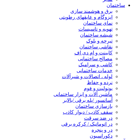
ساختمان
برق و هوشمند سازی
ایزوگام و عایقهای رطوبتی
نمای ساختمان
تهویه و تاسیسات
شیشه ساختمان
تیرچه و بلوک
نقاشی ساختمان
کابینت و ام دی اف
مصالح ساختمانی
کاشی و سرامیک
خدمات ساختمانی
لوله ، اتصالات و شیرآلات
نرده و حفاظ
یونولیت و فوم
ماشین آلات و ابزار ساختمانی
آسانسور /پله برقی /بالابر
بازسازی ساختمان
سقف کاذب / دیوار کاذب
در ضد سرقت
در اتوماتیک / کرکره برقی
در و پنجره
دکوراسیون