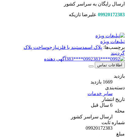
ارسال رایگان به سراسر کشور
09920172383
علیرضا تازیکه
تبلیغات ویژه
برچسب‌ها:
پلاک اسم
دستبند با فلز
نیازجو
ساخت پلاک
گردنبند
0992****383
آگهی دهنده
اطلاعات تماس
بازدید
1669 بازدید
دسته‌بندی
سایر خدمات
تاریخ انتشار
6 سال قبل
محله
ارسال سراسر کشور
شماره ثابت
09920172383
مبلغ