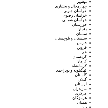
بوشهر
چهارمحال و بختیاری
خراسان جنوبی
خراسان رضوی
خراسان شمالی
خوزستان
زنجان
سمنان
سیستان و بلوچستان
فارس
قزوین
قم
کردستان
کرمان
کرمانشاه
کهگیلویه و بویراحمد
گلستان
گیلان
لرستان
مازندران
مرکزی
هرمزگان
همدان
یزد