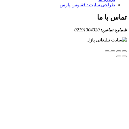
طراحی سایت : ققنوس پارس
س با ما
ه تماس:
02191304320