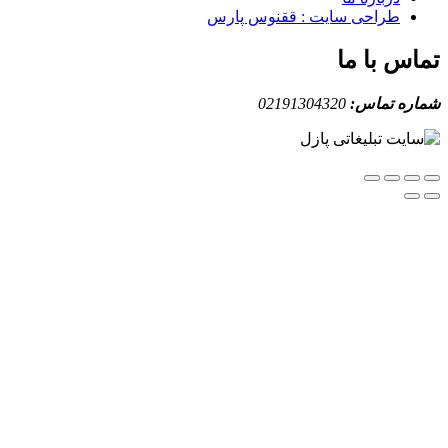
طراحی سایت : ققنوس پارس
س با ما
ه تماس:
02191304320