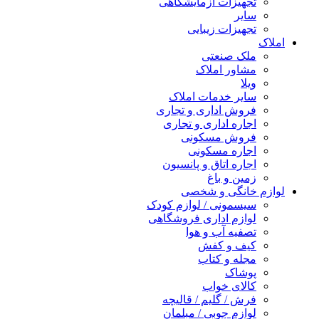
تجهیزات آزمایشگاهی
سایر
تجهیزات زیبایی
املاک
ملک صنعتی
مشاور املاک
ویلا
سایر خدمات املاک
فروش اداری و تجاری
اجاره اداری و تجاری
فروش مسکونی
اجاره مسکونی
اجاره اتاق و پانسیون
زمین و باغ
لوازم خانگی و شخصی
سیسمونی / لوازم کودک
لوازم اداری فروشگاهی
تصفیه آب و هوا
کیف و کفش
مجله و کتاب
پوشاک
کالای خواب
فرش / گلیم / قالیچه
لوازم چوبی / مبلمان