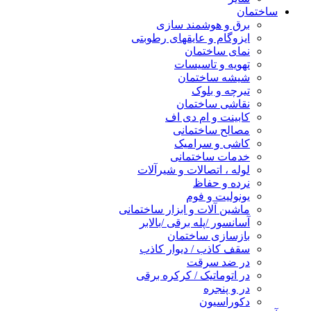
ساختمان
برق و هوشمند سازی
ایزوگام و عایقهای رطوبتی
نمای ساختمان
تهویه و تاسیسات
شیشه ساختمان
تیرچه و بلوک
نقاشی ساختمان
کابینت و ام دی اف
مصالح ساختمانی
کاشی و سرامیک
خدمات ساختمانی
لوله ، اتصالات و شیرآلات
نرده و حفاظ
یونولیت و فوم
ماشین آلات و ابزار ساختمانی
آسانسور /پله برقی /بالابر
بازسازی ساختمان
سقف کاذب / دیوار کاذب
در ضد سرقت
در اتوماتیک / کرکره برقی
در و پنجره
دکوراسیون