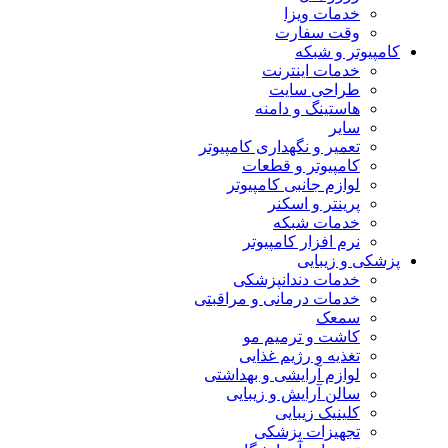
خدمات ویزا
وقت سفارت
کامپیوتر و شبکه
خدمات اینترنت
طراحی سایت
هاستینگ و دامنه
سایر
تعمیر و نگهداری کامپیوتر
کامپیوتر و قطعات
لوازم جانبی کامپیوتر
پرینتر و اسکنر
خدمات شبکه
نرم افزار کامپیوتر
پزشکی و زیبایی
خدمات دندانپزشکی
خدمات درمانی و مراقبتی
سمعک
کاشت و ترمیم مو
تغذیه و رژیم غذایی
لوازم آرایشی و بهداشتی
سالن آرایش و زیبایی
کلینیک زیبایی
تجهیزات پزشکی