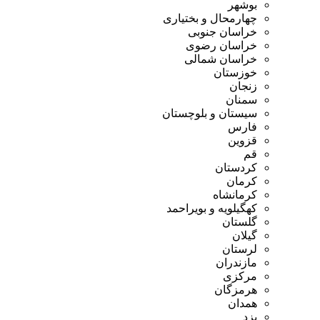
بوشهر
چهارمحال و بختیاری
خراسان جنوبی
خراسان رضوی
خراسان شمالی
خوزستان
زنجان
سمنان
سیستان و بلوچستان
فارس
قزوین
قم
کردستان
کرمان
کرمانشاه
کهگیلویه و بویراحمد
گلستان
گیلان
لرستان
مازندران
مرکزی
هرمزگان
همدان
یزد