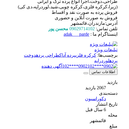
طراحی،دوخت،اجرا انواع پرده ترک و ایرانی
(زبرا،کرکره فلزی،کرکره چوبی،شید،لوردراپه،دی کی)
فروش پرده به صورت نقد و اقساط
فروش به صورت آنلاین و حضوری
آدرس:مازندران،قائمشهر
تلفن تماس:
09029714102
محسن پور
اینستاگرام ما :
adak___parde
تبلیغات ویژه
برچسب‌ها:
کرکره فلزی
پرده آداک
طراحی پرده
دوخت
پرده
لوردراپه
0902****102
آگهی دهنده
اطلاعات تماس
بازدید
2067 بازدید
دسته‌بندی
دکوراسیون
تاریخ انتشار
6 سال قبل
محله
قائمشهر
مبلغ