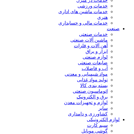
خدمات در منزل
خدمات ورزشی
خدمات ماشین های اداری
هنری
خدمات مالی و حسابداری
صنعت
خدمات صنعتی
ماشین آلات صنعتی
آهن آلات و فلزات
ابزار و یراق
لوازم صنعتی
ضایعات صنعتی
آب و فاضلاب
مواد شیمیایی و معدنی
تولید مواد غذایی
بسته بندی کالا
اتوماسیون صنعتی
برق و الکترونیک
لوازم و تجهیزات معدن
سایر
کشاورزی و دامداری
لوازم الکترونیکی
سیم کارت
گوشی موبایل