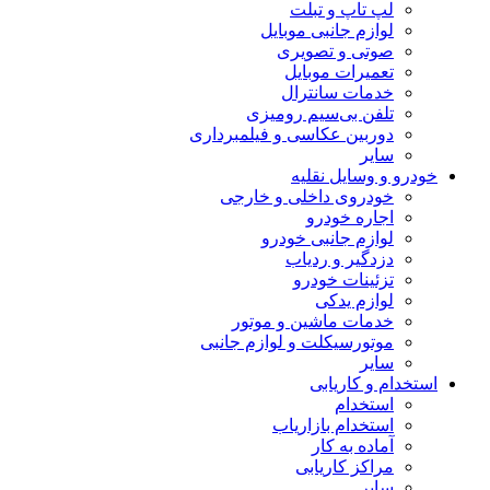
لپ تاپ و تبلت
لوازم جانبی موبایل
صوتی و تصویری
تعمیرات موبایل
خدمات سانترال
تلفن بی‌سیم رومیزی
دوربین عکاسی و فیلمبرداری
سایر
خودرو و وسایل نقلیه
خودروی داخلی و خارجی
اجاره خودرو
لوازم جانبی خودرو
دزدگیر و ردیاب
تزئینات خودرو
لوازم یدکی
خدمات ماشین و موتور
موتورسیکلت و لوازم جانبی
سایر
استخدام و کاریابی
استخدام
استخدام بازاریاب
آماده به کار
مراکز کاریابی
سایر