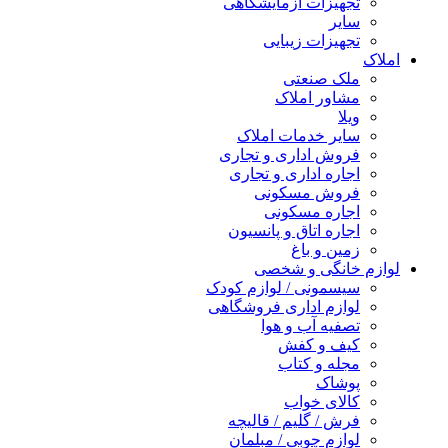
تجهیزات آزمایشگاهی
سایر
تجهیزات زیبایی
املاک
ملک صنعتی
مشاور املاک
ویلا
سایر خدمات املاک
فروش اداری و تجاری
اجاره اداری و تجاری
فروش مسکونی
اجاره مسکونی
اجاره اتاق و پانسیون
زمین و باغ
لوازم خانگی و شخصی
سیسمونی / لوازم کودک
لوازم اداری فروشگاهی
تصفیه آب و هوا
کیف و کفش
مجله و کتاب
پوشاک
کالای خواب
فرش / گلیم / قالیچه
لوازم چوبی / مبلمان