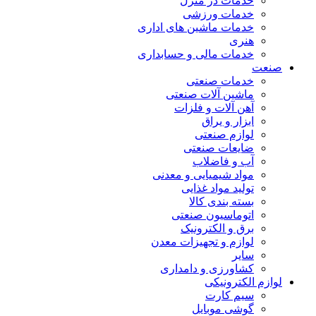
خدمات در منزل
خدمات ورزشی
خدمات ماشین های اداری
هنری
خدمات مالی و حسابداری
صنعت
خدمات صنعتی
ماشین آلات صنعتی
آهن آلات و فلزات
ابزار و یراق
لوازم صنعتی
ضایعات صنعتی
آب و فاضلاب
مواد شیمیایی و معدنی
تولید مواد غذایی
بسته بندی کالا
اتوماسیون صنعتی
برق و الکترونیک
لوازم و تجهیزات معدن
سایر
کشاورزی و دامداری
لوازم الکترونیکی
سیم کارت
گوشی موبایل