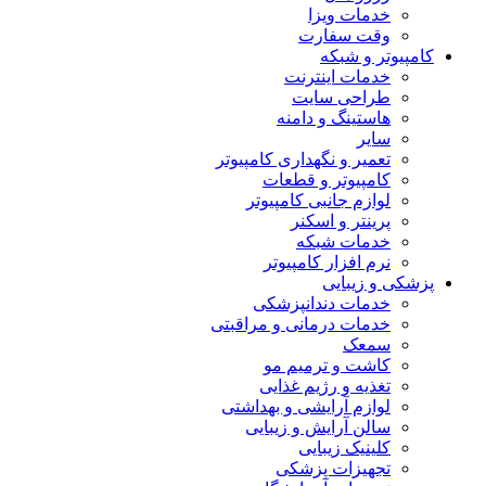
خدمات ویزا
وقت سفارت
کامپیوتر و شبکه
خدمات اینترنت
طراحی سایت
هاستینگ و دامنه
سایر
تعمیر و نگهداری کامپیوتر
کامپیوتر و قطعات
لوازم جانبی کامپیوتر
پرینتر و اسکنر
خدمات شبکه
نرم افزار کامپیوتر
پزشکی و زیبایی
خدمات دندانپزشکی
خدمات درمانی و مراقبتی
سمعک
کاشت و ترمیم مو
تغذیه و رژیم غذایی
لوازم آرایشی و بهداشتی
سالن آرایش و زیبایی
کلینیک زیبایی
تجهیزات پزشکی