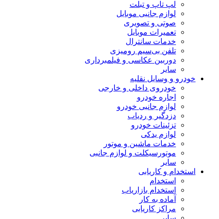
لپ تاپ و تبلت
لوازم جانبی موبایل
صوتی و تصویری
تعمیرات موبایل
خدمات سانترال
تلفن بی‌سیم رومیزی
دوربین عکاسی و فیلمبرداری
سایر
خودرو و وسایل نقلیه
خودروی داخلی و خارجی
اجاره خودرو
لوازم جانبی خودرو
دزدگیر و ردیاب
تزئینات خودرو
لوازم یدکی
خدمات ماشین و موتور
موتورسیکلت و لوازم جانبی
سایر
استخدام و کاریابی
استخدام
استخدام بازاریاب
آماده به کار
مراکز کاریابی
سایر