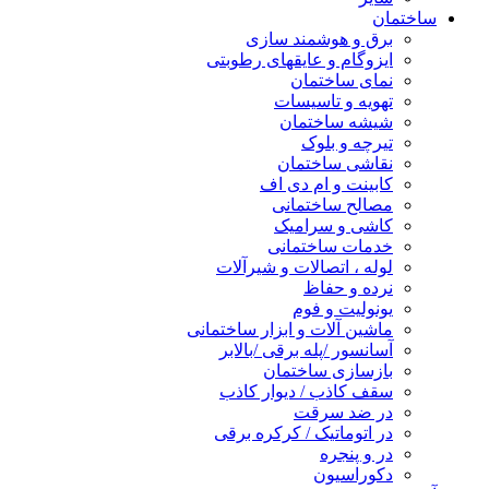
ساختمان
برق و هوشمند سازی
ایزوگام و عایقهای رطوبتی
نمای ساختمان
تهویه و تاسیسات
شیشه ساختمان
تیرچه و بلوک
نقاشی ساختمان
کابینت و ام دی اف
مصالح ساختمانی
کاشی و سرامیک
خدمات ساختمانی
لوله ، اتصالات و شیرآلات
نرده و حفاظ
یونولیت و فوم
ماشین آلات و ابزار ساختمانی
آسانسور /پله برقی /بالابر
بازسازی ساختمان
سقف کاذب / دیوار کاذب
در ضد سرقت
در اتوماتیک / کرکره برقی
در و پنجره
دکوراسیون