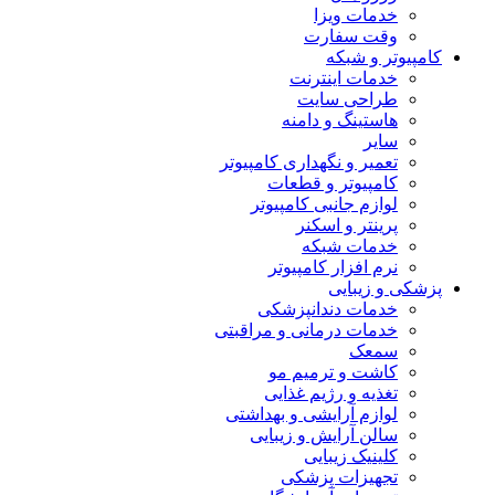
خدمات ویزا
وقت سفارت
کامپیوتر و شبکه
خدمات اینترنت
طراحی سایت
هاستینگ و دامنه
سایر
تعمیر و نگهداری کامپیوتر
کامپیوتر و قطعات
لوازم جانبی کامپیوتر
پرینتر و اسکنر
خدمات شبکه
نرم افزار کامپیوتر
پزشکی و زیبایی
خدمات دندانپزشکی
خدمات درمانی و مراقبتی
سمعک
کاشت و ترمیم مو
تغذیه و رژیم غذایی
لوازم آرایشی و بهداشتی
سالن آرایش و زیبایی
کلینیک زیبایی
تجهیزات پزشکی