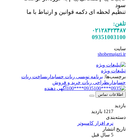
سود
تنظیم لحظه ای دکمه قوانین و ارتباط با ما
تلفن:
۰۲۱۲۸۴۲۳۴۸۷
09351003100
سایت
shobemajazi.ir
تبلیغات ویژه
برچسب‌ها:
برنامه نویسی ربات حسابداری
ساخت ربات
حسابداری
طراحی ربات خرید و فروش
0935****100
آگهی دهنده
اطلاعات تماس
بازدید
1217 بازدید
دسته‌بندی
نرم افزار کامپیوتر
تاریخ انتشار
5 سال قبل