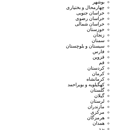
بوشهر
چهارمحال و بختیاری
خراسان جنوبی
خراسان رضوی
خراسان شمالی
خوزستان
زنجان
سمنان
سیستان و بلوچستان
فارس
قزوین
قم
کردستان
کرمان
کرمانشاه
کهگیلویه و بویراحمد
گلستان
گیلان
لرستان
مازندران
مرکزی
هرمزگان
همدان
یزد