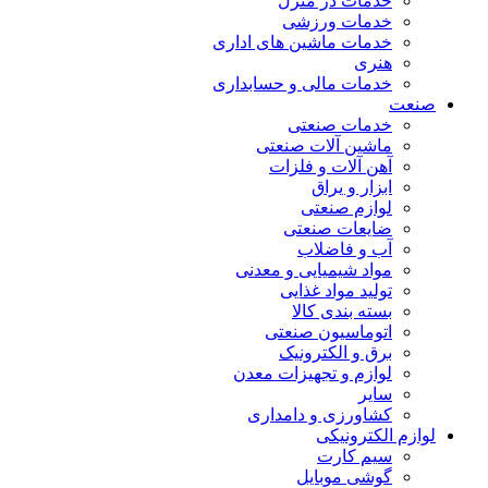
خدمات در منزل
خدمات ورزشی
خدمات ماشین های اداری
هنری
خدمات مالی و حسابداری
صنعت
خدمات صنعتی
ماشین آلات صنعتی
آهن آلات و فلزات
ابزار و یراق
لوازم صنعتی
ضایعات صنعتی
آب و فاضلاب
مواد شیمیایی و معدنی
تولید مواد غذایی
بسته بندی کالا
اتوماسیون صنعتی
برق و الکترونیک
لوازم و تجهیزات معدن
سایر
کشاورزی و دامداری
لوازم الکترونیکی
سیم کارت
گوشی موبایل