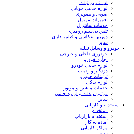
لپ تاپ و تبلت
لوازم جانبی موبایل
صوتی و تصویری
تعمیرات موبایل
خدمات سانترال
تلفن بی‌سیم رومیزی
دوربین عکاسی و فیلمبرداری
سایر
خودرو و وسایل نقلیه
خودروی داخلی و خارجی
اجاره خودرو
لوازم جانبی خودرو
دزدگیر و ردیاب
تزئینات خودرو
لوازم یدکی
خدمات ماشین و موتور
موتورسیکلت و لوازم جانبی
سایر
استخدام و کاریابی
استخدام
استخدام بازاریاب
آماده به کار
مراکز کاریابی
سایر