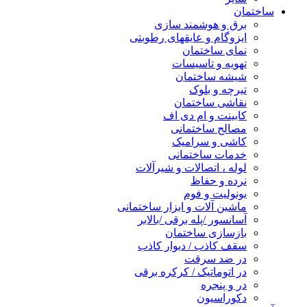
ساختمان
برق و هوشمند سازی
ایزوگام و عایقهای رطوبتی
نمای ساختمان
تهویه و تاسیسات
شیشه ساختمان
تیرچه و بلوک
نقاشی ساختمان
کابینت و ام دی اف
مصالح ساختمانی
کاشی و سرامیک
خدمات ساختمانی
لوله ، اتصالات و شیرآلات
نرده و حفاظ
یونولیت و فوم
ماشین آلات و ابزار ساختمانی
آسانسور /پله برقی /بالابر
بازسازی ساختمان
سقف کاذب / دیوار کاذب
در ضد سرقت
در اتوماتیک / کرکره برقی
در و پنجره
دکوراسیون