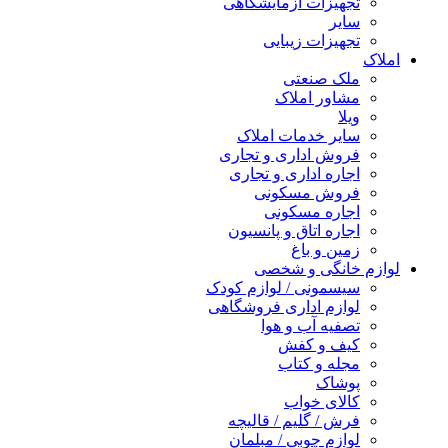
تجهیزات آزمایشگاهی
سایر
تجهیزات زیبایی
املاک
ملک صنعتی
مشاور املاک
ویلا
سایر خدمات املاک
فروش اداری و تجاری
اجاره اداری و تجاری
فروش مسکونی
اجاره مسکونی
اجاره اتاق و پانسیون
زمین و باغ
لوازم خانگی و شخصی
سیسمونی / لوازم کودک
لوازم اداری فروشگاهی
تصفیه آب و هوا
کیف و کفش
مجله و کتاب
پوشاک
کالای خواب
فرش / گلیم / قالیچه
لوازم چوبی / مبلمان