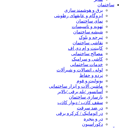
ساختمان
برق و هوشمند سازی
ایزوگام و عایقهای رطوبتی
نمای ساختمان
تهویه و تاسیسات
شیشه ساختمان
تیرچه و بلوک
نقاشی ساختمان
کابینت و ام دی اف
مصالح ساختمانی
کاشی و سرامیک
خدمات ساختمانی
لوله ، اتصالات و شیرآلات
نرده و حفاظ
یونولیت و فوم
ماشین آلات و ابزار ساختمانی
آسانسور /پله برقی /بالابر
بازسازی ساختمان
سقف کاذب / دیوار کاذب
در ضد سرقت
در اتوماتیک / کرکره برقی
در و پنجره
دکوراسیون