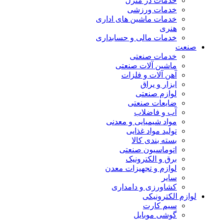
خدمات در منزل
خدمات ورزشی
خدمات ماشین های اداری
هنری
خدمات مالی و حسابداری
صنعت
خدمات صنعتی
ماشین آلات صنعتی
آهن آلات و فلزات
ابزار و یراق
لوازم صنعتی
ضایعات صنعتی
آب و فاضلاب
مواد شیمیایی و معدنی
تولید مواد غذایی
بسته بندی کالا
اتوماسیون صنعتی
برق و الکترونیک
لوازم و تجهیزات معدن
سایر
کشاورزی و دامداری
لوازم الکترونیکی
سیم کارت
گوشی موبایل