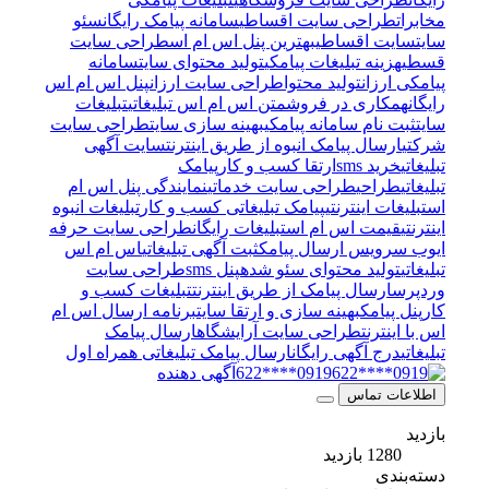
مخابرات
طراحی سایت اقساطی
سامانه پیامک رایگان
سئو
سایت
سایت اقساطی
بهترین پنل اس ام اس
طراحی سایت
قسطی
هزینه تبلیغات پیامکی
تولید محتوای سایت
سامانه
پیامکی ارزان
تولید محتوا
طراحی سایت ارزان
پنل اس ام اس
رایگان
همکاری در فروش
متن اس ام اس تبلیغاتی
تبلیغات
سایت
ثبت نام سامانه پیامکی
بهینه سازی سایت
طراحی سایت
شرکتی
ارسال پیامک انبوه از طریق اینترنت
سایت آگهی
تبلیغاتی
خرید sms
ارتقا کسب و کار
پیامک
تبلیغاتی
طراحی
طراحی سایت خدماتی
نمایندگی پنل اس ام
اس
تبلیغات اینترنتی
پیامک تبلیغاتی کسب و کار
تبلیغات انبوه
اینترنتی
قیمت اس ام اس
تبلیغات رایگان
طراحی سایت حرفه
ای
وب سرویس ارسال پیامک
ثبت آگهی تبلیغاتی
اس ام اس
تبلیغاتی
تولید محتوای سئو شده
پنل sms
طراحی سایت
وردپرس
ارسال پیامک از طریق اینترنت
تبلیغات کسب و
کار
پنل پیامک
بهینه سازی و ارتقا سایت
برنامه ارسال اس ام
اس با اینترنت
طراحی سایت آرایشگاه
ارسال پیامک
تبلیغاتی
درج آگهی رایگان
ارسال پیامک تبلیغاتی همراه اول
0919****622
آگهی دهنده
اطلاعات تماس
بازدید
1280 بازدید
دسته‌بندی