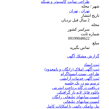
طراحی سایت
کامپیوتر و شبکه
شهر / محله
تهران
,
تهران
تاریخ انتشار
2 سال قبل
نردبان
محله
سراسر کشور
شماره ثابت
09199048622
مبلغ
تماس بگیرید
گزارش مشکل آگهی
ثبت اینماد
ثبت آگهی املاک (رایگان و نامحدود)
طراحی پست اینستاگرام
ثبت آگهی خدمات آرایشی
ترمیم مو در یک جلسه
دریافت درگاه پرداخت اینترنتی
دانلود فایل لایه باز گرافیکی
لیست سایتهای تبلیغاتی رایگان
لیست سایتهای تبلیغاتی
پنل پیامکی دائمی با امکانات کامل