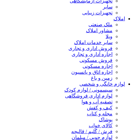
تجهیزات آزمایشگاهی
سایر
تجهیزات زیبایی
املاک
ملک صنعتی
مشاور املاک
ویلا
سایر خدمات املاک
فروش اداری و تجاری
اجاره اداری و تجاری
فروش مسکونی
اجاره مسکونی
اجاره اتاق و پانسیون
زمین و باغ
لوازم خانگی و شخصی
سیسمونی / لوازم کودک
لوازم اداری فروشگاهی
تصفیه آب و هوا
کیف و کفش
مجله و کتاب
پوشاک
کالای خواب
فرش / گلیم / قالیچه
لوازم چوبی / مبلمان