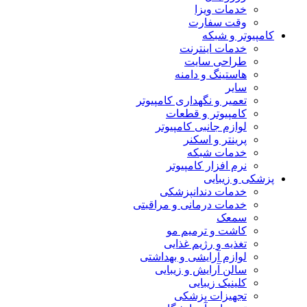
خدمات ویزا
وقت سفارت
کامپیوتر و شبکه
خدمات اینترنت
طراحی سایت
هاستینگ و دامنه
سایر
تعمیر و نگهداری کامپیوتر
کامپیوتر و قطعات
لوازم جانبی کامپیوتر
پرینتر و اسکنر
خدمات شبکه
نرم افزار کامپیوتر
پزشکی و زیبایی
خدمات دندانپزشکی
خدمات درمانی و مراقبتی
سمعک
کاشت و ترمیم مو
تغذیه و رژیم غذایی
لوازم آرایشی و بهداشتی
سالن آرایش و زیبایی
کلینیک زیبایی
تجهیزات پزشکی