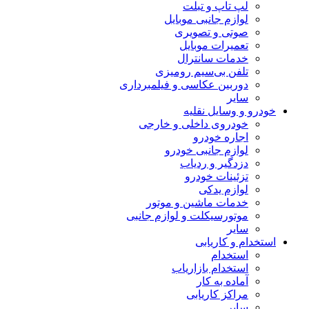
لپ تاپ و تبلت
لوازم جانبی موبایل
صوتی و تصویری
تعمیرات موبایل
خدمات سانترال
تلفن بی‌سیم رومیزی
دوربین عکاسی و فیلمبرداری
سایر
خودرو و وسایل نقلیه
خودروی داخلی و خارجی
اجاره خودرو
لوازم جانبی خودرو
دزدگیر و ردیاب
تزئینات خودرو
لوازم یدکی
خدمات ماشین و موتور
موتورسیکلت و لوازم جانبی
سایر
استخدام و کاریابی
استخدام
استخدام بازاریاب
آماده به کار
مراکز کاریابی
سایر