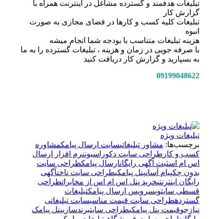
تبلیغات هدفمند و گسترده مشاغل در اینترنت همراه با
گزارش کار
تبلیغات کلیه کسب و کارها در فضای مجازی به صورت
انبوه
هزینه تبلیغات متناسب با بودجه شما انجام میشه
با صرفه جویی در زمان و هزینه ، تبلیغات گسترده را به ما
به بسپارید و گزارش کار دریافت کنید
09199048622
تبلیغات ویژه
برچسب‌ها:
مشاور تبلیغاتی
سایت ارسال پیامک
مشاوره
کسب و کار
طراحی سایت دکوراسیون
نرم افزار ارسال
اس ام اس
ثبت آگهی رایگان
ارسال پیامک
طراحی سایت
بدون چک
پیام آسان
پنل پیامکی
طراحی سایت ناخن
آگهی
رایگان اینترنتی
خرید پنل اس ام اس از مخابرات
طراحی
قسطی سایت
وبسرویس ارسال پیامک
تبلیغات
گسترده
طراحی سایت قیمت مناسب
سایت تبلیغاتی
نیازجو
قیمت پنل پیامکی
طراحی سایت
برندسازی
پنل پیامک
رایگان
طراحی سایت فروشگاهی
تبلیغات پیامکی