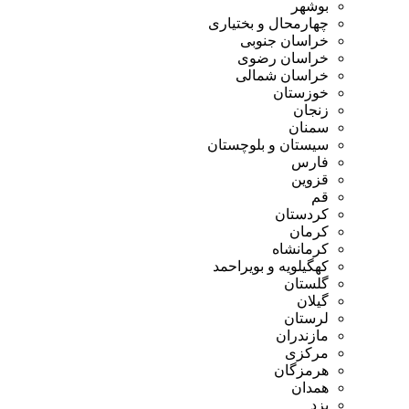
بوشهر
چهارمحال و بختیاری
خراسان جنوبی
خراسان رضوی
خراسان شمالی
خوزستان
زنجان
سمنان
سیستان و بلوچستان
فارس
قزوین
قم
کردستان
کرمان
کرمانشاه
کهگیلویه و بویراحمد
گلستان
گیلان
لرستان
مازندران
مرکزی
هرمزگان
همدان
یزد