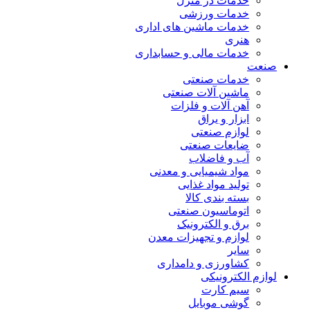
خدمات در منزل
خدمات ورزشی
خدمات ماشین های اداری
هنری
خدمات مالی و حسابداری
صنعت
خدمات صنعتی
ماشین آلات صنعتی
آهن آلات و فلزات
ابزار و یراق
لوازم صنعتی
ضایعات صنعتی
آب و فاضلاب
مواد شیمیایی و معدنی
تولید مواد غذایی
بسته بندی کالا
اتوماسیون صنعتی
برق و الکترونیک
لوازم و تجهیزات معدن
سایر
کشاورزی و دامداری
لوازم الکترونیکی
سیم کارت
گوشی موبایل