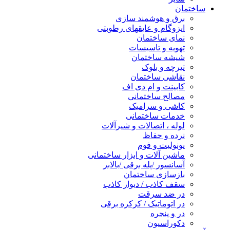
ساختمان
برق و هوشمند سازی
ایزوگام و عایقهای رطوبتی
نمای ساختمان
تهویه و تاسیسات
شیشه ساختمان
تیرچه و بلوک
نقاشی ساختمان
کابینت و ام دی اف
مصالح ساختمانی
کاشی و سرامیک
خدمات ساختمانی
لوله ، اتصالات و شیرآلات
نرده و حفاظ
یونولیت و فوم
ماشین آلات و ابزار ساختمانی
آسانسور /پله برقی /بالابر
بازسازی ساختمان
سقف کاذب / دیوار کاذب
در ضد سرقت
در اتوماتیک / کرکره برقی
در و پنجره
دکوراسیون