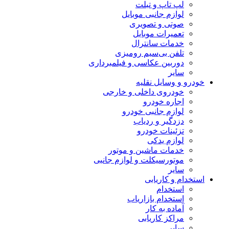
لپ تاپ و تبلت
لوازم جانبی موبایل
صوتی و تصویری
تعمیرات موبایل
خدمات سانترال
تلفن بی‌سیم رومیزی
دوربین عکاسی و فیلمبرداری
سایر
خودرو و وسایل نقلیه
خودروی داخلی و خارجی
اجاره خودرو
لوازم جانبی خودرو
دزدگیر و ردیاب
تزئینات خودرو
لوازم یدکی
خدمات ماشین و موتور
موتورسیکلت و لوازم جانبی
سایر
استخدام و کاریابی
استخدام
استخدام بازاریاب
آماده به کار
مراکز کاریابی
سایر