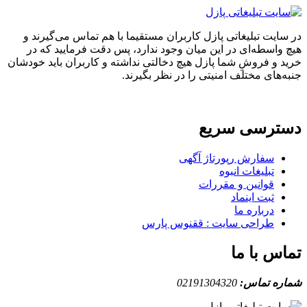
ایت تبلیغاتی پازل کاربران مستقیما با هم تماس می‌گیرند و
واسطه‌ای در این میان وجود ندارد، پس دقت فرمایید که در
 و فروشِ شما پازل هیچ دخالتی نداشته و کاربران باید خودشان
های مختلف امنیتی را در نظر بگیرند.
ترسی سریع
سفارش رپورتاژ آگهی
تبلیغات انبوه
قوانین و مقررات
ثبت اینماد
درباره ما
طراحی سایت : ققنوس پارس
س با ما
ه تماس:
02191304320