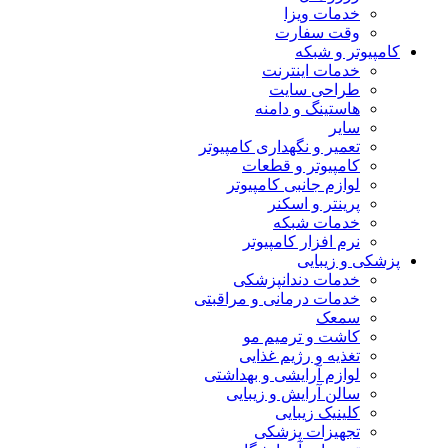
خدمات ویزا
وقت سفارت
کامپیوتر و شبکه
خدمات اینترنت
طراحی سایت
هاستینگ و دامنه
سایر
تعمیر و نگهداری کامپیوتر
کامپیوتر و قطعات
لوازم جانبی کامپیوتر
پرینتر و اسکنر
خدمات شبکه
نرم افزار کامپیوتر
پزشکی و زیبایی
خدمات دندانپزشکی
خدمات درمانی و مراقبتی
سمعک
کاشت و ترمیم مو
تغذیه و رژیم غذایی
لوازم آرایشی و بهداشتی
سالن آرایش و زیبایی
کلینیک زیبایی
تجهیزات پزشکی