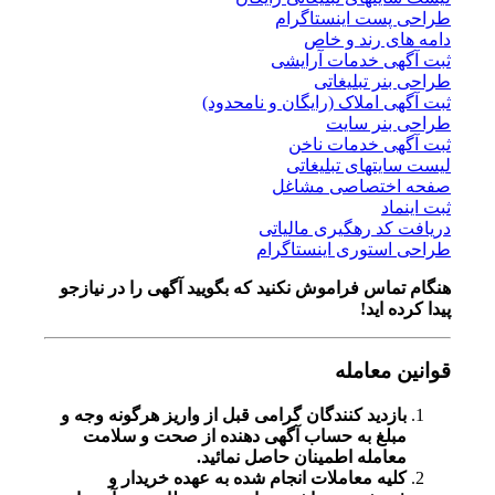
طراحی پست اینستاگرام
دامه های رند و خاص
ثبت آگهی خدمات آرایشی
طراحی بنر تبلیغاتی
ثبت آگهی املاک (رایگان و نامحدود)
طراحی بنر سایت
ثبت آگهی خدمات ناخن
لیست سایتهای تبلیغاتی
صفحه اختصاصی مشاغل
ثبت اینماد
دریافت کد رهگیری مالیاتی
طراحی استوری اینستاگرام
هنگام تماس فراموش نکنید که بگویید آگهی را در
نیازجو
پیدا کرده اید!
قوانین معامله
بازدید کنندگان گرامی قبل از واریز هرگونه وجه و
مبلغ به حساب آگهی دهنده از صحت و سلامت
معامله اطمینان حاصل نمائید.
کلیه معاملات انجام شده به عهده خریدار و