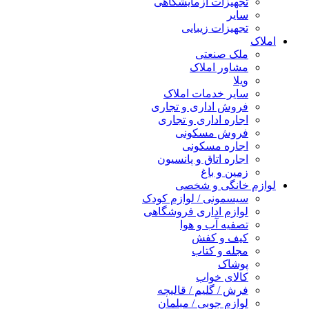
تجهیزات آزمایشگاهی
سایر
تجهیزات زیبایی
املاک
ملک صنعتی
مشاور املاک
ویلا
سایر خدمات املاک
فروش اداری و تجاری
اجاره اداری و تجاری
فروش مسکونی
اجاره مسکونی
اجاره اتاق و پانسیون
زمین و باغ
لوازم خانگی و شخصی
سیسمونی / لوازم کودک
لوازم اداری فروشگاهی
تصفیه آب و هوا
کیف و کفش
مجله و کتاب
پوشاک
کالای خواب
فرش / گلیم / قالیچه
لوازم چوبی / مبلمان