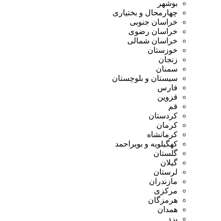
بوشهر
چهارمحال و بختیاری
خراسان جنوبی
خراسان رضوی
خراسان شمالی
خوزستان
زنجان
سمنان
سیستان و بلوچستان
فارس
قزوین
قم
کردستان
کرمان
کرمانشاه
کهگیلویه و بویراحمد
گلستان
گیلان
لرستان
مازندران
مرکزی
هرمزگان
همدان
یزد