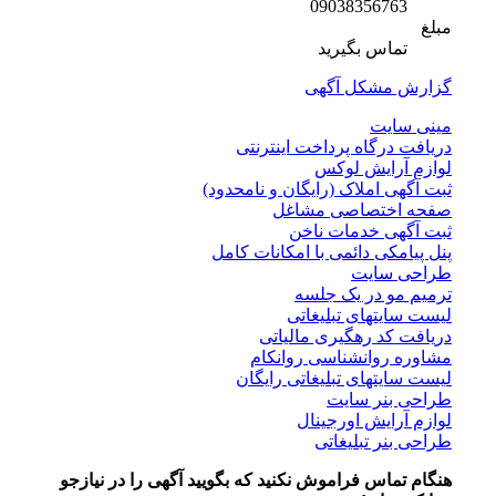
09038356763
مبلغ
تماس بگیرید
گزارش مشکل آگهی
مینی سایت
دریافت درگاه پرداخت اینترنتی
لوازم آرایش لوکس
ثبت آگهی املاک (رایگان و نامحدود)
صفحه اختصاصی مشاغل
ثبت آگهی خدمات ناخن
پنل پیامکی دائمی با امکانات کامل
طراحی سایت
ترمیم مو در یک جلسه
لیست سایتهای تبلیغاتی
دریافت کد رهگیری مالیاتی
مشاوره روانشناسی روانکام
لیست سایتهای تبلیغاتی رایگان
طراحی بنر سایت
لوازم آرایش اورجینال
طراحی بنر تبلیغاتی
هنگام تماس فراموش نکنید که بگویید آگهی را در
نیازجو