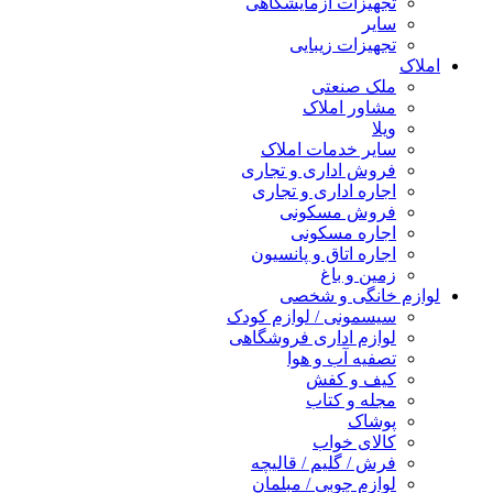
تجهیزات آزمایشگاهی
سایر
تجهیزات زیبایی
املاک
ملک صنعتی
مشاور املاک
ویلا
سایر خدمات املاک
فروش اداری و تجاری
اجاره اداری و تجاری
فروش مسکونی
اجاره مسکونی
اجاره اتاق و پانسیون
زمین و باغ
لوازم خانگی و شخصی
سیسمونی / لوازم کودک
لوازم اداری فروشگاهی
تصفیه آب و هوا
کیف و کفش
مجله و کتاب
پوشاک
کالای خواب
فرش / گلیم / قالیچه
لوازم چوبی / مبلمان