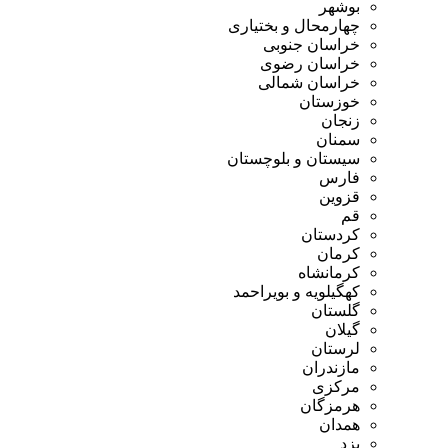
بوشهر
چهارمحال و بختیاری
خراسان جنوبی
خراسان رضوی
خراسان شمالی
خوزستان
زنجان
سمنان
سیستان و بلوچستان
فارس
قزوین
قم
کردستان
کرمان
کرمانشاه
کهگیلویه و بویراحمد
گلستان
گیلان
لرستان
مازندران
مرکزی
هرمزگان
همدان
یزد