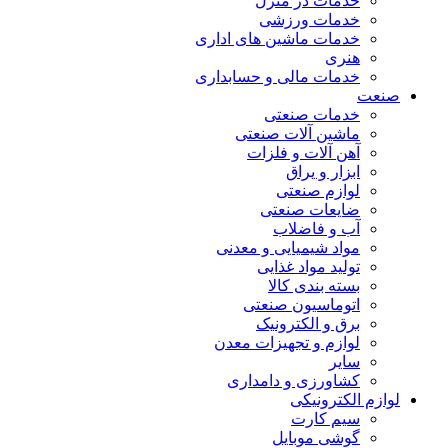
خدمات در منزل
خدمات ورزشی
خدمات ماشین های اداری
هنری
خدمات مالی و حسابداری
صنعت
خدمات صنعتی
ماشین آلات صنعتی
آهن آلات و فلزات
ابزار و یراق
لوازم صنعتی
ضایعات صنعتی
آب و فاضلاب
مواد شیمیایی و معدنی
تولید مواد غذایی
بسته بندی کالا
اتوماسیون صنعتی
برق و الکترونیک
لوازم و تجهیزات معدن
سایر
کشاورزی و دامداری
لوازم الکترونیکی
سیم کارت
گوشی موبایل