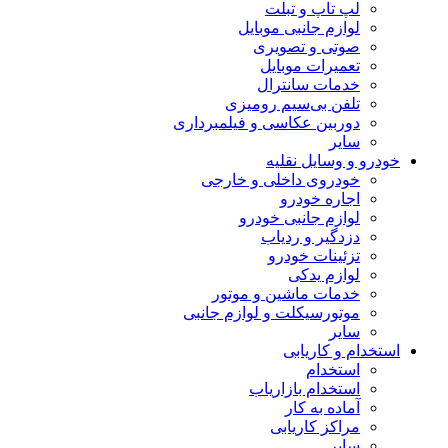
لپ تاپ و تبلت
لوازم جانبی موبایل
صوتی و تصویری
تعمیرات موبایل
خدمات سانترال
تلفن بی‌سیم رومیزی
دوربین عکاسی و فیلمبرداری
سایر
خودرو و وسایل نقلیه
خودروی داخلی و خارجی
اجاره خودرو
لوازم جانبی خودرو
دزدگیر و ردیاب
تزئینات خودرو
لوازم یدکی
خدمات ماشین و موتور
موتورسیکلت و لوازم جانبی
سایر
استخدام و کاریابی
استخدام
استخدام بازاریاب
آماده به کار
مراکز کاریابی
سایر