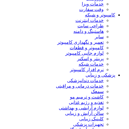
خدمات ویزا
وقت سفارت
کامپیوتر و شبکه
خدمات اینترنت
طراحی سایت
هاستینگ و دامنه
سایر
تعمیر و نگهداری کامپیوتر
کامپیوتر و قطعات
لوازم جانبی کامپیوتر
پرینتر و اسکنر
خدمات شبکه
نرم افزار کامپیوتر
پزشکی و زیبایی
خدمات دندانپزشکی
خدمات درمانی و مراقبتی
سمعک
کاشت و ترمیم مو
تغذیه و رژیم غذایی
لوازم آرایشی و بهداشتی
سالن آرایش و زیبایی
کلینیک زیبایی
تجهیزات پزشکی