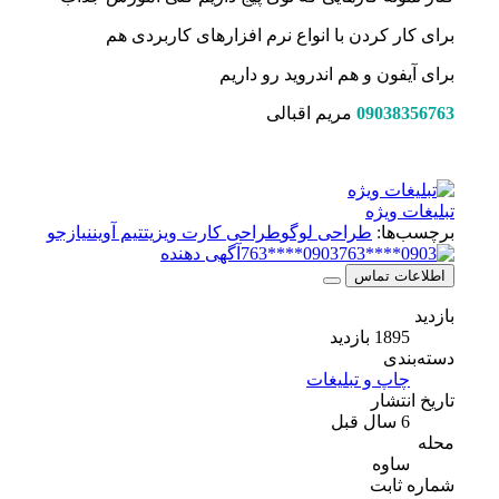
برای کار کردن با انواع نرم افزارهای کاربردی هم
برای آیفون و هم اندروید رو داریم
09038356763
مریم اقبالی
تبلیغات ویژه
برچسب‌ها:
طراحی لوگو
طراحی کارت ویزیت
تیم آوین
نیازجو
0903****763
آگهی دهنده
اطلاعات تماس
بازدید
1895 بازدید
دسته‌بندی
چاپ و تبلیغات
تاریخ انتشار
6 سال قبل
محله
ساوه
شماره ثابت