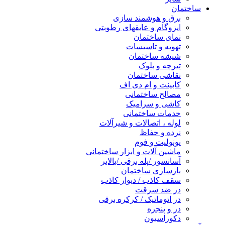
ساختمان
برق و هوشمند سازی
ایزوگام و عایقهای رطوبتی
نمای ساختمان
تهویه و تاسیسات
شیشه ساختمان
تیرچه و بلوک
نقاشی ساختمان
کابینت و ام دی اف
مصالح ساختمانی
کاشی و سرامیک
خدمات ساختمانی
لوله ، اتصالات و شیرآلات
نرده و حفاظ
یونولیت و فوم
ماشین آلات و ابزار ساختمانی
آسانسور /پله برقی /بالابر
بازسازی ساختمان
سقف کاذب / دیوار کاذب
در ضد سرقت
در اتوماتیک / کرکره برقی
در و پنجره
دکوراسیون