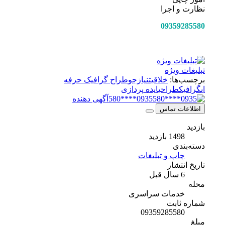
نظارت و اجرا
09359285580
تبلیغات ویژه
برچسب‌ها:
خلاقیت
نیازجو
طراح گرافیک حرفه
ای
گرافیک
طراحی
ایده پردازی
0935****580
آگهی دهنده
اطلاعات تماس
بازدید
1498 بازدید
دسته‌بندی
چاپ و تبلیغات
تاریخ انتشار
6 سال قبل
محله
خدمات سراسری
شماره ثابت
09359285580
مبلغ