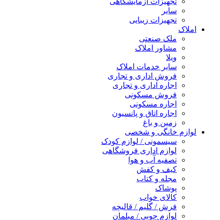
تجهیزات آزمایشگاهی
سایر
تجهیزات زیبایی
املاک
ملک صنعتی
مشاور املاک
ویلا
سایر خدمات املاک
فروش اداری و تجاری
اجاره اداری و تجاری
فروش مسکونی
اجاره مسکونی
اجاره اتاق و پانسیون
زمین و باغ
لوازم خانگی و شخصی
سیسمونی / لوازم کودک
لوازم اداری فروشگاهی
تصفیه آب و هوا
کیف و کفش
مجله و کتاب
پوشاک
کالای خواب
فرش / گلیم / قالیچه
لوازم چوبی / مبلمان