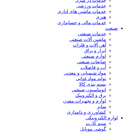
خدمات در منزل
خدمات ورزشی
خدمات ماشین های اداری
هنری
خدمات مالی و حسابداری
صنعت
خدمات صنعتی
ماشین آلات صنعتی
آهن آلات و فلزات
ابزار و یراق
لوازم صنعتی
ضایعات صنعتی
آب و فاضلاب
مواد شیمیایی و معدنی
تولید مواد غذایی
بسته بندی کالا
اتوماسیون صنعتی
برق و الکترونیک
لوازم و تجهیزات معدن
سایر
کشاورزی و دامداری
لوازم الکترونیکی
سیم کارت
گوشی موبایل