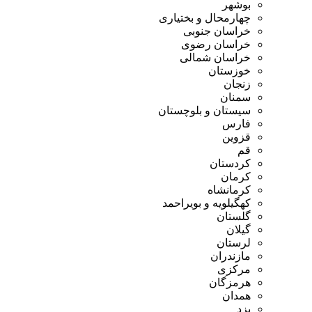
بوشهر
چهارمحال و بختیاری
خراسان جنوبی
خراسان رضوی
خراسان شمالی
خوزستان
زنجان
سمنان
سیستان و بلوچستان
فارس
قزوین
قم
کردستان
کرمان
کرمانشاه
کهگیلویه و بویراحمد
گلستان
گیلان
لرستان
مازندران
مرکزی
هرمزگان
همدان
یزد