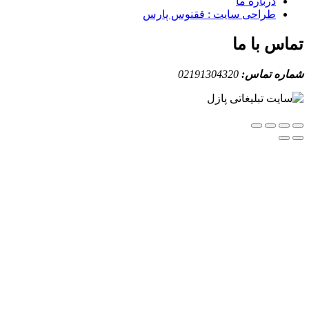
درباره ما
طراحی سایت : ققنوس پارس
س با ما
ه تماس:
02191304320