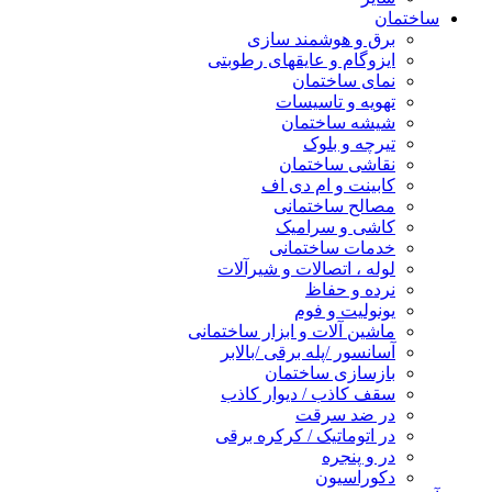
ساختمان
برق و هوشمند سازی
ایزوگام و عایقهای رطوبتی
نمای ساختمان
تهویه و تاسیسات
شیشه ساختمان
تیرچه و بلوک
نقاشی ساختمان
کابینت و ام دی اف
مصالح ساختمانی
کاشی و سرامیک
خدمات ساختمانی
لوله ، اتصالات و شیرآلات
نرده و حفاظ
یونولیت و فوم
ماشین آلات و ابزار ساختمانی
آسانسور /پله برقی /بالابر
بازسازی ساختمان
سقف کاذب / دیوار کاذب
در ضد سرقت
در اتوماتیک / کرکره برقی
در و پنجره
دکوراسیون