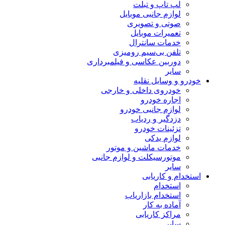
لپ تاپ و تبلت
لوازم جانبی موبایل
صوتی و تصویری
تعمیرات موبایل
خدمات سانترال
تلفن بی‌سیم رومیزی
دوربین عکاسی و فیلمبرداری
سایر
خودرو و وسایل نقلیه
خودروی داخلی و خارجی
اجاره خودرو
لوازم جانبی خودرو
دزدگیر و ردیاب
تزئینات خودرو
لوازم یدکی
خدمات ماشین و موتور
موتورسیکلت و لوازم جانبی
سایر
استخدام و کاریابی
استخدام
استخدام بازاریاب
آماده به کار
مراکز کاریابی
سایر