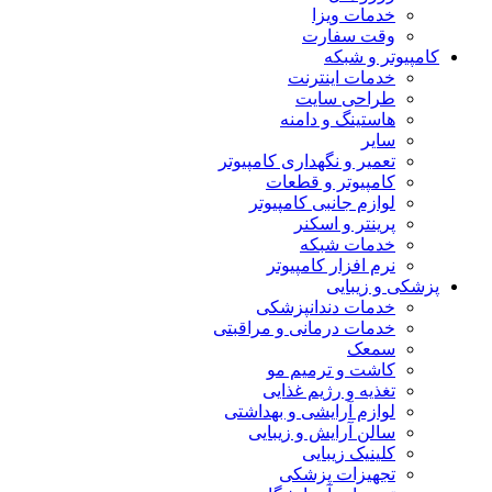
خدمات ویزا
وقت سفارت
کامپیوتر و شبکه
خدمات اینترنت
طراحی سایت
هاستینگ و دامنه
سایر
تعمیر و نگهداری کامپیوتر
کامپیوتر و قطعات
لوازم جانبی کامپیوتر
پرینتر و اسکنر
خدمات شبکه
نرم افزار کامپیوتر
پزشکی و زیبایی
خدمات دندانپزشکی
خدمات درمانی و مراقبتی
سمعک
کاشت و ترمیم مو
تغذیه و رژیم غذایی
لوازم آرایشی و بهداشتی
سالن آرایش و زیبایی
کلینیک زیبایی
تجهیزات پزشکی