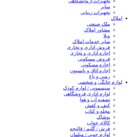
تجهیزات آزمایشگاهی
سایر
تجهیزات زیبایی
املاک
ملک صنعتی
مشاور املاک
ویلا
سایر خدمات املاک
فروش اداری و تجاری
اجاره اداری و تجاری
فروش مسکونی
اجاره مسکونی
اجاره اتاق و پانسیون
زمین و باغ
لوازم خانگی و شخصی
سیسمونی / لوازم کودک
لوازم اداری فروشگاهی
تصفیه آب و هوا
کیف و کفش
مجله و کتاب
پوشاک
کالای خواب
فرش / گلیم / قالیچه
لوازم چوبی / مبلمان