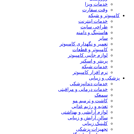
خدمات ویزا
وقت سفارت
کامپیوتر و شبکه
خدمات اینترنت
طراحی سایت
هاستینگ و دامنه
سایر
تعمیر و نگهداری کامپیوتر
کامپیوتر و قطعات
لوازم جانبی کامپیوتر
پرینتر و اسکنر
خدمات شبکه
نرم افزار کامپیوتر
پزشکی و زیبایی
خدمات دندانپزشکی
خدمات درمانی و مراقبتی
سمعک
کاشت و ترمیم مو
تغذیه و رژیم غذایی
لوازم آرایشی و بهداشتی
سالن آرایش و زیبایی
کلینیک زیبایی
تجهیزات پزشکی