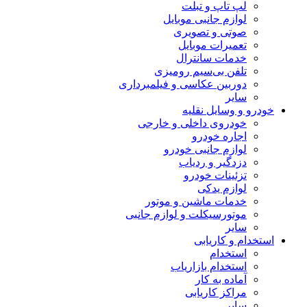
لپ تاپ و تبلت
لوازم جانبی موبایل
صوتی و تصویری
تعمیرات موبایل
خدمات سانترال
تلفن بی‌سیم رومیزی
دوربین عکاسی و فیلمبرداری
سایر
خودرو و وسایل نقلیه
خودروی داخلی و خارجی
اجاره خودرو
لوازم جانبی خودرو
دزدگیر و ردیاب
تزئینات خودرو
لوازم یدکی
خدمات ماشین و موتور
موتورسیکلت و لوازم جانبی
سایر
استخدام و کاریابی
استخدام
استخدام بازاریاب
آماده به کار
مراکز کاریابی
سایر