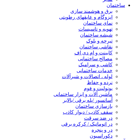
ساختمان
برق و هوشمند سازی
ایزوگام و عایقهای رطوبتی
نمای ساختمان
تهویه و تاسیسات
شیشه ساختمان
تیرچه و بلوک
نقاشی ساختمان
کابینت و ام دی اف
مصالح ساختمانی
کاشی و سرامیک
خدمات ساختمانی
لوله ، اتصالات و شیرآلات
نرده و حفاظ
یونولیت و فوم
ماشین آلات و ابزار ساختمانی
آسانسور /پله برقی /بالابر
بازسازی ساختمان
سقف کاذب / دیوار کاذب
در ضد سرقت
در اتوماتیک / کرکره برقی
در و پنجره
دکوراسیون