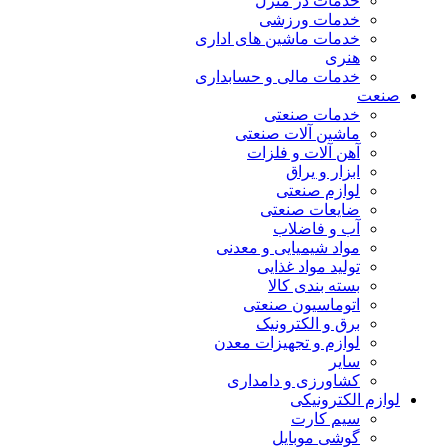
خدمات در منزل
خدمات ورزشی
خدمات ماشین های اداری
هنری
خدمات مالی و حسابداری
صنعت
خدمات صنعتی
ماشین آلات صنعتی
آهن آلات و فلزات
ابزار و یراق
لوازم صنعتی
ضایعات صنعتی
آب و فاضلاب
مواد شیمیایی و معدنی
تولید مواد غذایی
بسته بندی کالا
اتوماسیون صنعتی
برق و الکترونیک
لوازم و تجهیزات معدن
سایر
کشاورزی و دامداری
لوازم الکترونیکی
سیم کارت
گوشی موبایل