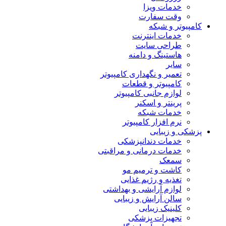
خدمات ویزا
وقت سفارت
کامپیوتر و شبکه
خدمات اینترنت
طراحی سایت
هاستینگ و دامنه
سایر
تعمیر و نگهداری کامپیوتر
کامپیوتر و قطعات
لوازم جانبی کامپیوتر
پرینتر و اسکنر
خدمات شبکه
نرم افزار کامپیوتر
پزشکی و زیبایی
خدمات دندانپزشکی
خدمات درمانی و مراقبتی
سمعک
کاشت و ترمیم مو
تغذیه و رژیم غذایی
لوازم آرایشی و بهداشتی
سالن آرایش و زیبایی
کلینیک زیبایی
تجهیزات پزشکی