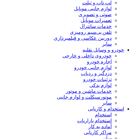
لپ تاپ و تبلت
لوازم جانبی موبایل
صوتی و تصویری
تعمیرات موبایل
خدمات سانترال
تلفن بی‌سیم رومیزی
دوربین عکاسی و فیلمبرداری
سایر
خودرو و وسایل نقلیه
خودروی داخلی و خارجی
اجاره خودرو
لوازم جانبی خودرو
دزدگیر و ردیاب
تزئینات خودرو
لوازم یدکی
خدمات ماشین و موتور
موتورسیکلت و لوازم جانبی
سایر
استخدام و کاریابی
استخدام
استخدام بازاریاب
آماده به کار
مراکز کاریابی
سایر