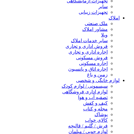
تجهیزات آزمایشگاهی
سایر
تجهیزات زیبایی
املاک
ملک صنعتی
مشاور املاک
ویلا
سایر خدمات املاک
فروش اداری و تجاری
اجاره اداری و تجاری
فروش مسکونی
اجاره مسکونی
اجاره اتاق و پانسیون
زمین و باغ
لوازم خانگی و شخصی
سیسمونی / لوازم کودک
لوازم اداری فروشگاهی
تصفیه آب و هوا
کیف و کفش
مجله و کتاب
پوشاک
کالای خواب
فرش / گلیم / قالیچه
لوازم چوبی / مبلمان