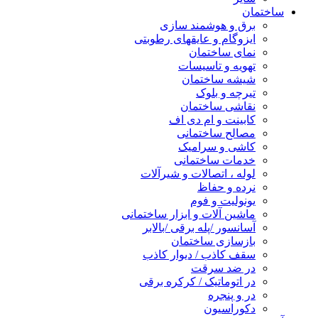
ساختمان
برق و هوشمند سازی
ایزوگام و عایقهای رطوبتی
نمای ساختمان
تهویه و تاسیسات
شیشه ساختمان
تیرچه و بلوک
نقاشی ساختمان
کابینت و ام دی اف
مصالح ساختمانی
کاشی و سرامیک
خدمات ساختمانی
لوله ، اتصالات و شیرآلات
نرده و حفاظ
یونولیت و فوم
ماشین آلات و ابزار ساختمانی
آسانسور /پله برقی /بالابر
بازسازی ساختمان
سقف کاذب / دیوار کاذب
در ضد سرقت
در اتوماتیک / کرکره برقی
در و پنجره
دکوراسیون