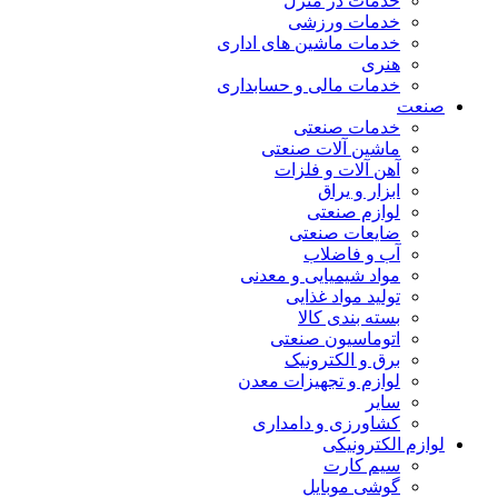
خدمات در منزل
خدمات ورزشی
خدمات ماشین های اداری
هنری
خدمات مالی و حسابداری
صنعت
خدمات صنعتی
ماشین آلات صنعتی
آهن آلات و فلزات
ابزار و یراق
لوازم صنعتی
ضایعات صنعتی
آب و فاضلاب
مواد شیمیایی و معدنی
تولید مواد غذایی
بسته بندی کالا
اتوماسیون صنعتی
برق و الکترونیک
لوازم و تجهیزات معدن
سایر
کشاورزی و دامداری
لوازم الکترونیکی
سیم کارت
گوشی موبایل