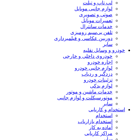
لپ تاپ و تبلت
لوازم جانبی موبایل
صوتی و تصویری
تعمیرات موبایل
خدمات سانترال
تلفن بی‌سیم رومیزی
دوربین عکاسی و فیلمبرداری
سایر
خودرو و وسایل نقلیه
خودروی داخلی و خارجی
اجاره خودرو
لوازم جانبی خودرو
دزدگیر و ردیاب
تزئینات خودرو
لوازم یدکی
خدمات ماشین و موتور
موتورسیکلت و لوازم جانبی
سایر
استخدام و کاریابی
استخدام
استخدام بازاریاب
آماده به کار
مراکز کاریابی
سایر