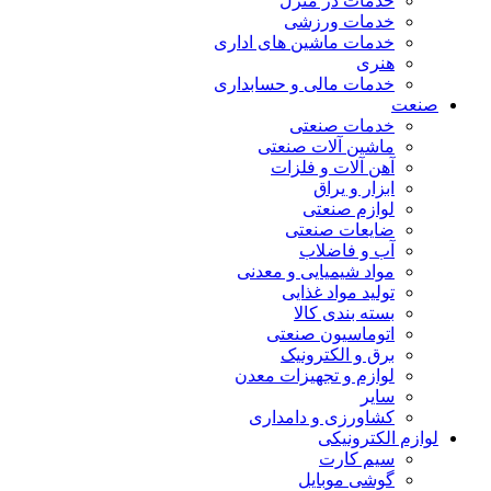
خدمات در منزل
خدمات ورزشی
خدمات ماشین های اداری
هنری
خدمات مالی و حسابداری
صنعت
خدمات صنعتی
ماشین آلات صنعتی
آهن آلات و فلزات
ابزار و یراق
لوازم صنعتی
ضایعات صنعتی
آب و فاضلاب
مواد شیمیایی و معدنی
تولید مواد غذایی
بسته بندی کالا
اتوماسیون صنعتی
برق و الکترونیک
لوازم و تجهیزات معدن
سایر
کشاورزی و دامداری
لوازم الکترونیکی
سیم کارت
گوشی موبایل