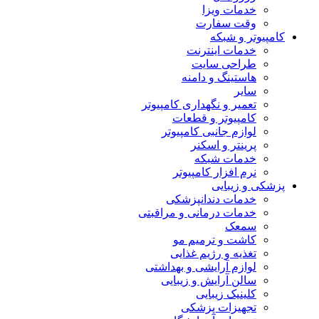
خدمات ویزا
وقت سفارت
کامپیوتر و شبکه
خدمات اینترنت
طراحی سایت
هاستینگ و دامنه
سایر
تعمیر و نگهداری کامپیوتر
کامپیوتر و قطعات
لوازم جانبی کامپیوتر
پرینتر و اسکنر
خدمات شبکه
نرم افزار کامپیوتر
پزشکی و زیبایی
خدمات دندانپزشکی
خدمات درمانی و مراقبتی
سمعک
کاشت و ترمیم مو
تغذیه و رژیم غذایی
لوازم آرایشی و بهداشتی
سالن آرایش و زیبایی
کلینیک زیبایی
تجهیزات پزشکی