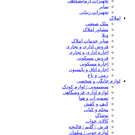
تجهیزات آزمایشگاهی
سایر
تجهیزات زیبایی
املاک
ملک صنعتی
مشاور املاک
ویلا
سایر خدمات املاک
فروش اداری و تجاری
اجاره اداری و تجاری
فروش مسکونی
اجاره مسکونی
اجاره اتاق و پانسیون
زمین و باغ
لوازم خانگی و شخصی
سیسمونی / لوازم کودک
لوازم اداری فروشگاهی
تصفیه آب و هوا
کیف و کفش
مجله و کتاب
پوشاک
کالای خواب
فرش / گلیم / قالیچه
لوازم چوبی / مبلمان