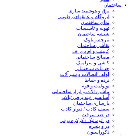
ساختمان
برق و هوشمند سازی
ایزوگام و عایقهای رطوبتی
نمای ساختمان
تهویه و تاسیسات
شیشه ساختمان
تیرچه و بلوک
نقاشی ساختمان
کابینت و ام دی اف
مصالح ساختمانی
کاشی و سرامیک
خدمات ساختمانی
لوله ، اتصالات و شیرآلات
نرده و حفاظ
یونولیت و فوم
ماشین آلات و ابزار ساختمانی
آسانسور /پله برقی /بالابر
بازسازی ساختمان
سقف کاذب / دیوار کاذب
در ضد سرقت
در اتوماتیک / کرکره برقی
در و پنجره
دکوراسیون