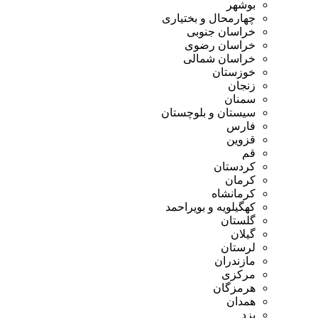
بوشهر
چهارمحال و بختیاری
خراسان جنوبی
خراسان رضوی
خراسان شمالی
خوزستان
زنجان
سمنان
سیستان و بلوچستان
فارس
قزوین
قم
کردستان
کرمان
کرمانشاه
کهگیلویه و بویراحمد
گلستان
گیلان
لرستان
مازندران
مرکزی
هرمزگان
همدان
یزد