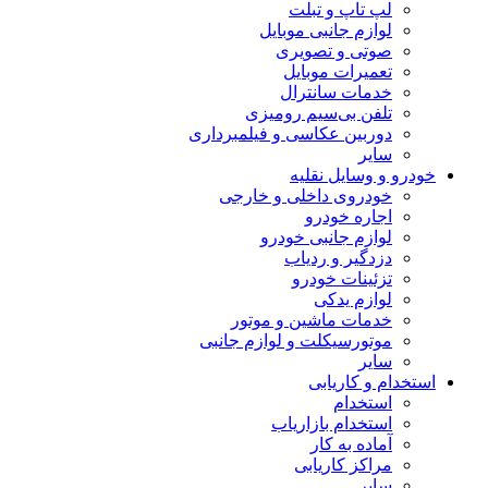
لپ تاپ و تبلت
لوازم جانبی موبایل
صوتی و تصویری
تعمیرات موبایل
خدمات سانترال
تلفن بی‌سیم رومیزی
دوربین عکاسی و فیلمبرداری
سایر
خودرو و وسایل نقلیه
خودروی داخلی و خارجی
اجاره خودرو
لوازم جانبی خودرو
دزدگیر و ردیاب
تزئینات خودرو
لوازم یدکی
خدمات ماشین و موتور
موتورسیکلت و لوازم جانبی
سایر
استخدام و کاریابی
استخدام
استخدام بازاریاب
آماده به کار
مراکز کاریابی
سایر