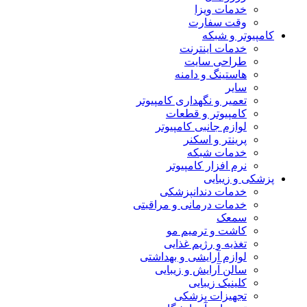
خدمات ویزا
وقت سفارت
کامپیوتر و شبکه
خدمات اینترنت
طراحی سایت
هاستینگ و دامنه
سایر
تعمیر و نگهداری کامپیوتر
کامپیوتر و قطعات
لوازم جانبی کامپیوتر
پرینتر و اسکنر
خدمات شبکه
نرم افزار کامپیوتر
پزشکی و زیبایی
خدمات دندانپزشکی
خدمات درمانی و مراقبتی
سمعک
کاشت و ترمیم مو
تغذیه و رژیم غذایی
لوازم آرایشی و بهداشتی
سالن آرایش و زیبایی
کلینیک زیبایی
تجهیزات پزشکی