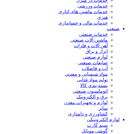
خدمات در منزل
خدمات ورزشی
خدمات ماشین های اداری
هنری
خدمات مالی و حسابداری
صنعت
خدمات صنعتی
ماشین آلات صنعتی
آهن آلات و فلزات
ابزار و یراق
لوازم صنعتی
ضایعات صنعتی
آب و فاضلاب
مواد شیمیایی و معدنی
تولید مواد غذایی
بسته بندی کالا
اتوماسیون صنعتی
برق و الکترونیک
لوازم و تجهیزات معدن
سایر
کشاورزی و دامداری
لوازم الکترونیکی
سیم کارت
گوشی موبایل