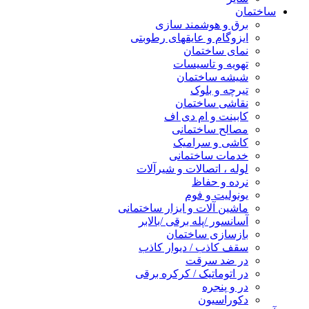
ساختمان
برق و هوشمند سازی
ایزوگام و عایقهای رطوبتی
نمای ساختمان
تهویه و تاسیسات
شیشه ساختمان
تیرچه و بلوک
نقاشی ساختمان
کابینت و ام دی اف
مصالح ساختمانی
کاشی و سرامیک
خدمات ساختمانی
لوله ، اتصالات و شیرآلات
نرده و حفاظ
یونولیت و فوم
ماشین آلات و ابزار ساختمانی
آسانسور /پله برقی /بالابر
بازسازی ساختمان
سقف کاذب / دیوار کاذب
در ضد سرقت
در اتوماتیک / کرکره برقی
در و پنجره
دکوراسیون