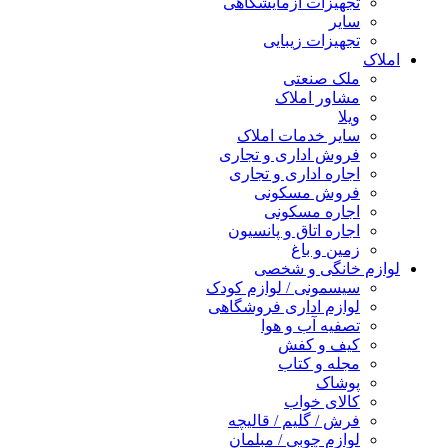
تجهیزات آزمایشگاهی
سایر
تجهیزات زیبایی
املاک
ملک صنعتی
مشاور املاک
ویلا
سایر خدمات املاک
فروش اداری و تجاری
اجاره اداری و تجاری
فروش مسکونی
اجاره مسکونی
اجاره اتاق و پانسیون
زمین و باغ
لوازم خانگی و شخصی
سیسمونی / لوازم کودک
لوازم اداری فروشگاهی
تصفیه آب و هوا
کیف و کفش
مجله و کتاب
پوشاک
کالای خواب
فرش / گلیم / قالیچه
لوازم چوبی / مبلمان