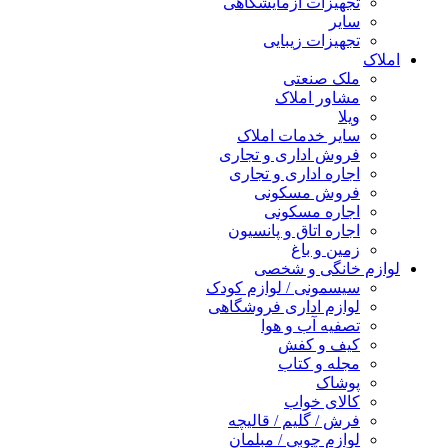
تجهیزات آزمایشگاهی
سایر
تجهیزات زیبایی
املاک
ملک صنعتی
مشاور املاک
ویلا
سایر خدمات املاک
فروش اداری و تجاری
اجاره اداری و تجاری
فروش مسکونی
اجاره مسکونی
اجاره اتاق و پانسیون
زمین و باغ
لوازم خانگی و شخصی
سیسمونی / لوازم کودک
لوازم اداری فروشگاهی
تصفیه آب و هوا
کیف و کفش
مجله و کتاب
پوشاک
کالای خواب
فرش / گلیم / قالیچه
لوازم چوبی / مبلمان