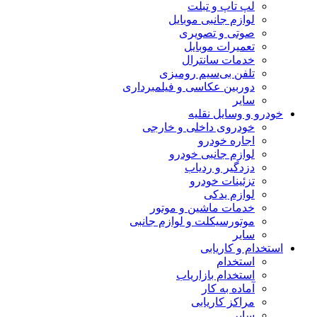
لپ تاپ و تبلت
لوازم جانبی موبایل
صوتی و تصویری
تعمیرات موبایل
خدمات سانترال
تلفن بی‌سیم رومیزی
دوربین عکاسی و فیلمبرداری
سایر
خودرو و وسایل نقلیه
خودروی داخلی و خارجی
اجاره خودرو
لوازم جانبی خودرو
دزدگیر و ردیاب
تزئینات خودرو
لوازم یدکی
خدمات ماشین و موتور
موتورسیکلت و لوازم جانبی
سایر
استخدام و کاریابی
استخدام
استخدام بازاریاب
آماده به کار
مراکز کاریابی
سایر