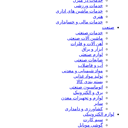
خدمات در منزل
خدمات ورزشی
خدمات ماشین های اداری
هنری
خدمات مالی و حسابداری
صنعت
خدمات صنعتی
ماشین آلات صنعتی
آهن آلات و فلزات
ابزار و یراق
لوازم صنعتی
ضایعات صنعتی
آب و فاضلاب
مواد شیمیایی و معدنی
تولید مواد غذایی
بسته بندی کالا
اتوماسیون صنعتی
برق و الکترونیک
لوازم و تجهیزات معدن
سایر
کشاورزی و دامداری
لوازم الکترونیکی
سیم کارت
گوشی موبایل