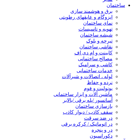
ساختمان
برق و هوشمند سازی
ایزوگام و عایقهای رطوبتی
نمای ساختمان
تهویه و تاسیسات
شیشه ساختمان
تیرچه و بلوک
نقاشی ساختمان
کابینت و ام دی اف
مصالح ساختمانی
کاشی و سرامیک
خدمات ساختمانی
لوله ، اتصالات و شیرآلات
نرده و حفاظ
یونولیت و فوم
ماشین آلات و ابزار ساختمانی
آسانسور /پله برقی /بالابر
بازسازی ساختمان
سقف کاذب / دیوار کاذب
در ضد سرقت
در اتوماتیک / کرکره برقی
در و پنجره
دکوراسیون