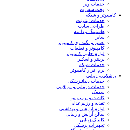
خدمات ویزا
وقت سفارت
کامپیوتر و شبکه
خدمات اینترنت
طراحی سایت
هاستینگ و دامنه
سایر
تعمیر و نگهداری کامپیوتر
کامپیوتر و قطعات
لوازم جانبی کامپیوتر
پرینتر و اسکنر
خدمات شبکه
نرم افزار کامپیوتر
پزشکی و زیبایی
خدمات دندانپزشکی
خدمات درمانی و مراقبتی
سمعک
کاشت و ترمیم مو
تغذیه و رژیم غذایی
لوازم آرایشی و بهداشتی
سالن آرایش و زیبایی
کلینیک زیبایی
تجهیزات پزشکی