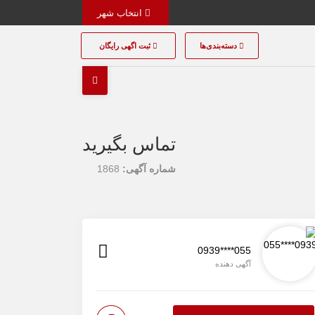
انتخاب شهر
دسته‌بندی‌ها
ثبت اگهی رایگان
تماس بگیرید
شماره آگهی:
1868
0939****055
آگهی دهنده