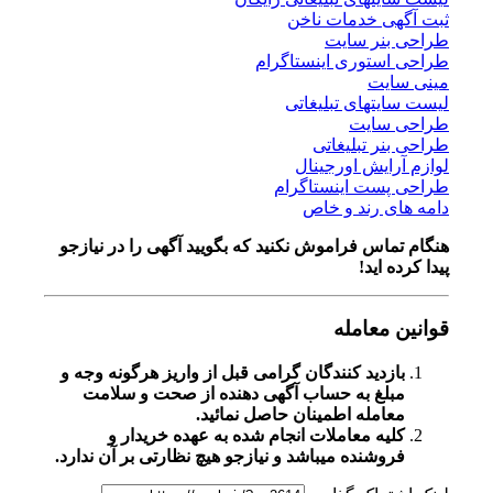
ی خدمات ناخن
نر سایت
ستوری اینستاگرام
یت
تهای تبلیغاتی
سایت
ر تبلیغاتی
ایش اورجینال
ست اینستاگرام
 رند و خاص
اس فراموش نکنید که بگویید آگهی را در
نیازجو
 اید!
معامله
زدید کنندگان گرامی قبل از واریز هرگونه وجه و
لغ به حساب آگهی دهنده از صحت و سلامت
امله اطمینان حاصل نمائید.
یه معاملات انجام شده به عهده خریدار و
وشنده میباشد و نیازجو هیچ نظارتی بر آن ندارد.