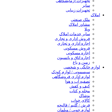
جهیزات آزمایشگاهی
ایر
جهیزات زیبایی
لک صنعتی
شاور املاک
یلا
ایر خدمات املاک
روش اداری و تجاری
جاره اداری و تجاری
روش مسکونی
جاره مسکونی
جاره اتاق و پانسیون
مین و باغ
خانگی و شخصی
یسمونی / لوازم کودک
وازم اداری فروشگاهی
صفیه آب و هوا
یف و کفش
جله و کتاب
وشاک
الای خواب
رش / گلیم / قالیچه
وازم چوبی / مبلمان