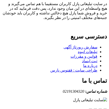
اتی پازل کاربران مستقیما با هم تماس می‌گیرند و
 در این میان وجود ندارد، پس دقت فرمایید که در
 شما پازل هیچ دخالتی نداشته و کاربران باید خودشان
ف امنیتی را در نظر بگیرند.
سریع
رپورتاژ آگهی
انبوه
 و مقررات
ماد
ما
سایت : ققنوس پارس
ا
:
02191304320