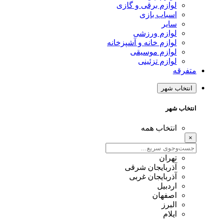
وازم برقی و گازی
سباب بازی
ایر
وازم ورزشی
وازم خانه و آشپزخانه
وازم موسیقی
وازم تزئینی
 شهر
شهر
نتخاب همه
هران
ذربایجان شرقی
ذربایجان غربی
ردبیل
صفهان
لبرز
یلام