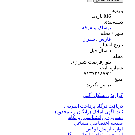
ازدید
ی
شاک
متفرقه
له
رس
,
شیراز
شار
وارفرصت شیرازی
ابت
۷۱۳۷۲۱۸۷
اس بگیرید
مشکل آگهی
رگاه پرداخت اینترنتی
 املاک (رایگان و نامحدود)
روانشناسی روانکام
ختصاصی مشاغل
رایش لوکس
تهای تبلیغاتی رایگان