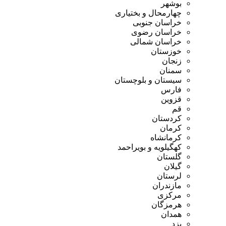
وشهر
هارمحال و بختیاری
راسان جنوبی
راسان رضوی
راسان شمالی
وزستان
نجان
منان
یستان و بلوچستان
ارس
زوین
م
ردستان
رمان
رمانشاه
هگیلویه و بویراحمد
لستان
یلان
رستان
ازندران
رکزی
رمزگان
مدان
زد