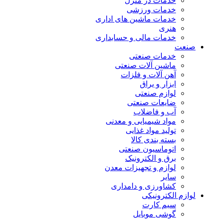
خدمات در منزل
خدمات ورزشی
خدمات ماشین های اداری
هنری
خدمات مالی و حسابداری
صنعت
خدمات صنعتی
ماشین آلات صنعتی
آهن آلات و فلزات
ابزار و یراق
لوازم صنعتی
ضایعات صنعتی
آب و فاضلاب
مواد شیمیایی و معدنی
تولید مواد غذایی
بسته بندی کالا
اتوماسیون صنعتی
برق و الکترونیک
لوازم و تجهیزات معدن
سایر
کشاورزی و دامداری
لوازم الکترونیکی
سیم کارت
گوشی موبایل