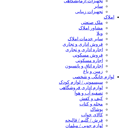
تجهیزات آزمایشگاهی
سایر
تجهیزات زیبایی
املاک
ملک صنعتی
مشاور املاک
ویلا
سایر خدمات املاک
فروش اداری و تجاری
اجاره اداری و تجاری
فروش مسکونی
اجاره مسکونی
اجاره اتاق و پانسیون
زمین و باغ
لوازم خانگی و شخصی
سیسمونی / لوازم کودک
لوازم اداری فروشگاهی
تصفیه آب و هوا
کیف و کفش
مجله و کتاب
پوشاک
کالای خواب
فرش / گلیم / قالیچه
لوازم چوبی / مبلمان