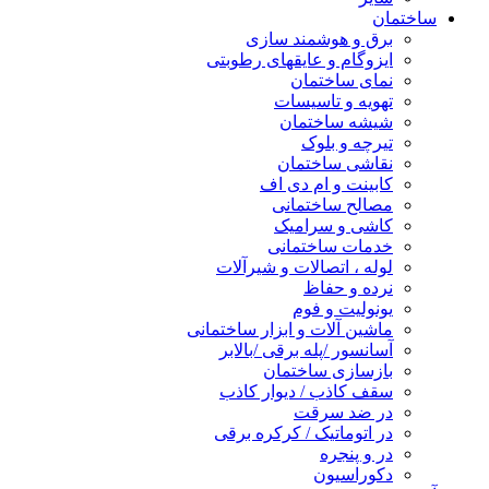
ساختمان
برق و هوشمند سازی
ایزوگام و عایقهای رطوبتی
نمای ساختمان
تهویه و تاسیسات
شیشه ساختمان
تیرچه و بلوک
نقاشی ساختمان
کابینت و ام دی اف
مصالح ساختمانی
کاشی و سرامیک
خدمات ساختمانی
لوله ، اتصالات و شیرآلات
نرده و حفاظ
یونولیت و فوم
ماشین آلات و ابزار ساختمانی
آسانسور /پله برقی /بالابر
بازسازی ساختمان
سقف کاذب / دیوار کاذب
در ضد سرقت
در اتوماتیک / کرکره برقی
در و پنجره
دکوراسیون