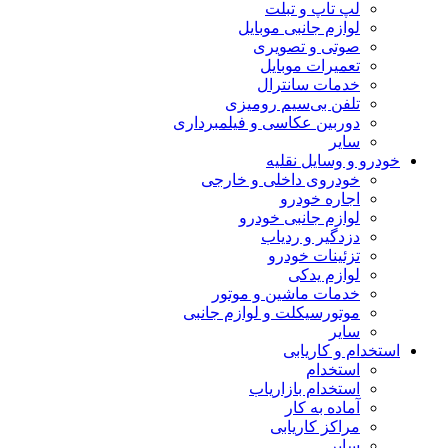
لپ تاپ و تبلت
لوازم جانبی موبایل
صوتی و تصویری
تعمیرات موبایل
خدمات سانترال
تلفن بی‌سیم رومیزی
دوربین عکاسی و فیلمبرداری
سایر
خودرو و وسایل نقلیه
خودروی داخلی و خارجی
اجاره خودرو
لوازم جانبی خودرو
دزدگیر و ردیاب
تزئینات خودرو
لوازم یدکی
خدمات ماشین و موتور
موتورسیکلت و لوازم جانبی
سایر
استخدام و کاریابی
استخدام
استخدام بازاریاب
آماده به کار
مراکز کاریابی
سایر