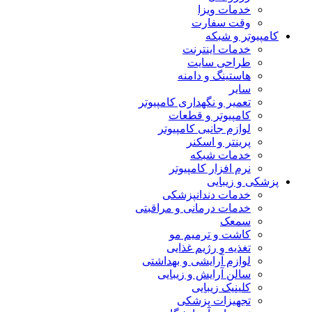
خدمات ویزا
وقت سفارت
کامپیوتر و شبکه
خدمات اینترنت
طراحی سایت
هاستینگ و دامنه
سایر
تعمیر و نگهداری کامپیوتر
کامپیوتر و قطعات
لوازم جانبی کامپیوتر
پرینتر و اسکنر
خدمات شبکه
نرم افزار کامپیوتر
پزشکی و زیبایی
خدمات دندانپزشکی
خدمات درمانی و مراقبتی
سمعک
کاشت و ترمیم مو
تغذیه و رژیم غذایی
لوازم آرایشی و بهداشتی
سالن آرایش و زیبایی
کلینیک زیبایی
تجهیزات پزشکی