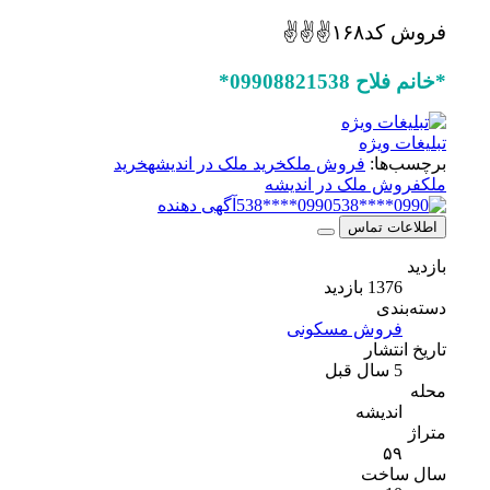
فروش کد۱۶۸✌✌✌
*خانم فلاح 09908821538*
تبلیغات ویژه
برچسب‌ها:
فروش ملک
خرید ملک در اندیشه
خرید
ملک
فروش ملک در اندیشه
0990****538
آگهی دهنده
اطلاعات تماس
بازدید
1376 بازدید
دسته‌بندی
فروش مسکونی
تاریخ انتشار
5 سال قبل
محله
اندیشه
متراژ
۵۹
سال ساخت