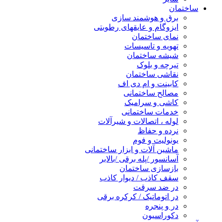
ساختمان
برق و هوشمند سازی
ایزوگام و عایقهای رطوبتی
نمای ساختمان
تهویه و تاسیسات
شیشه ساختمان
تیرچه و بلوک
نقاشی ساختمان
کابینت و ام دی اف
مصالح ساختمانی
کاشی و سرامیک
خدمات ساختمانی
لوله ، اتصالات و شیرآلات
نرده و حفاظ
یونولیت و فوم
ماشین آلات و ابزار ساختمانی
آسانسور /پله برقی /بالابر
بازسازی ساختمان
سقف کاذب / دیوار کاذب
در ضد سرقت
در اتوماتیک / کرکره برقی
در و پنجره
دکوراسیون