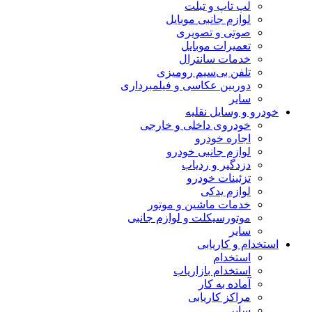
لپ تاپ و تبلت
لوازم جانبی موبایل
صوتی و تصویری
تعمیرات موبایل
خدمات سانترال
تلفن بی‌سیم رومیزی
دوربین عکاسی و فیلمبرداری
سایر
خودرو و وسایل نقلیه
خودروی داخلی و خارجی
اجاره خودرو
لوازم جانبی خودرو
دزدگیر و ردیاب
تزئینات خودرو
لوازم یدکی
خدمات ماشین و موتور
موتورسیکلت و لوازم جانبی
سایر
استخدام و کاریابی
استخدام
استخدام بازاریاب
آماده به کار
مراکز کاریابی
سایر