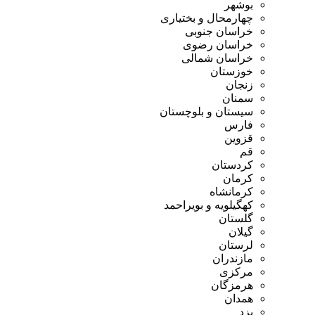
بوشهر
چهارمحال و بختیاری
خراسان جنوبی
خراسان رضوی
خراسان شمالی
خوزستان
زنجان
سمنان
سیستان و بلوچستان
فارس
قزوین
قم
کردستان
کرمان
کرمانشاه
کهگیلویه و بویراحمد
گلستان
گیلان
لرستان
مازندران
مرکزی
هرمزگان
همدان
یزد