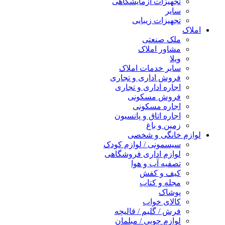
تجهیزات آزمایشگاهی
سایر
تجهیزات زیبایی
املاک
ملک صنعتی
مشاور املاک
ویلا
سایر خدمات املاک
فروش اداری و تجاری
اجاره اداری و تجاری
فروش مسکونی
اجاره مسکونی
اجاره اتاق و پانسیون
زمین و باغ
لوازم خانگی و شخصی
سیسمونی / لوازم کودک
لوازم اداری فروشگاهی
تصفیه آب و هوا
کیف و کفش
مجله و کتاب
پوشاک
کالای خواب
فرش / گلیم / قالیچه
لوازم چوبی / مبلمان