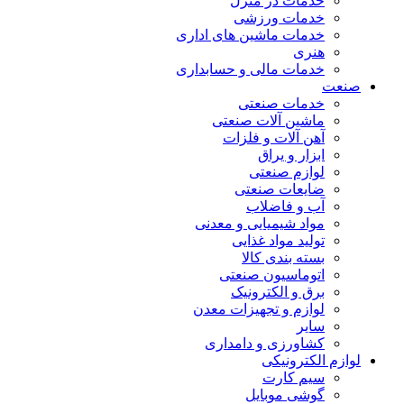
خدمات در منزل
خدمات ورزشی
خدمات ماشین های اداری
هنری
خدمات مالی و حسابداری
صنعت
خدمات صنعتی
ماشین آلات صنعتی
آهن آلات و فلزات
ابزار و یراق
لوازم صنعتی
ضایعات صنعتی
آب و فاضلاب
مواد شیمیایی و معدنی
تولید مواد غذایی
بسته بندی کالا
اتوماسیون صنعتی
برق و الکترونیک
لوازم و تجهیزات معدن
سایر
کشاورزی و دامداری
لوازم الکترونیکی
سیم کارت
گوشی موبایل