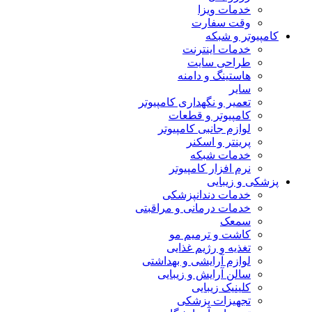
خدمات ویزا
وقت سفارت
کامپیوتر و شبکه
خدمات اینترنت
طراحی سایت
هاستینگ و دامنه
سایر
تعمیر و نگهداری کامپیوتر
کامپیوتر و قطعات
لوازم جانبی کامپیوتر
پرینتر و اسکنر
خدمات شبکه
نرم افزار کامپیوتر
پزشکی و زیبایی
خدمات دندانپزشکی
خدمات درمانی و مراقبتی
سمعک
کاشت و ترمیم مو
تغذیه و رژیم غذایی
لوازم آرایشی و بهداشتی
سالن آرایش و زیبایی
کلینیک زیبایی
تجهیزات پزشکی