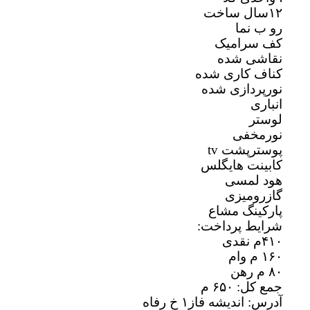
۱۲سال ساخت
رو ب نما
کف سرامیک
نقاشی شده
کناف کاری شده
نورپردازی شده
انباری
لوستر
نورمخفی
پوسترپشت tv
کابینت هایگلس
هود لمسی
گازرومیزی
پارکینگ مشاع
شرایط پرداخت:
۴۱۰م نقدی
۱۶۰ م وام
۸۰ م رهن
جمع کل: ۶۵۰ م
آدرس: اندیشه فاز۱ خ رفاه