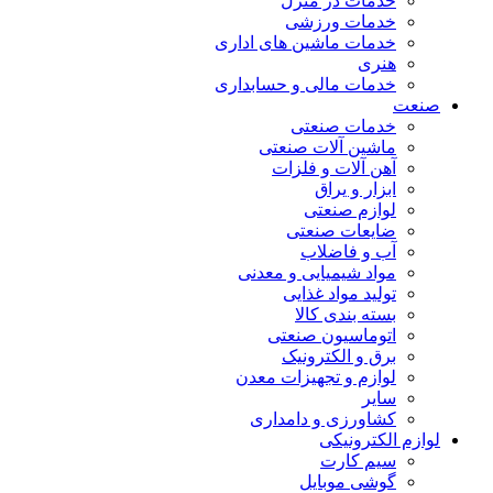
خدمات در منزل
خدمات ورزشی
خدمات ماشین های اداری
هنری
خدمات مالی و حسابداری
صنعت
خدمات صنعتی
ماشین آلات صنعتی
آهن آلات و فلزات
ابزار و یراق
لوازم صنعتی
ضایعات صنعتی
آب و فاضلاب
مواد شیمیایی و معدنی
تولید مواد غذایی
بسته بندی کالا
اتوماسیون صنعتی
برق و الکترونیک
لوازم و تجهیزات معدن
سایر
کشاورزی و دامداری
لوازم الکترونیکی
سیم کارت
گوشی موبایل