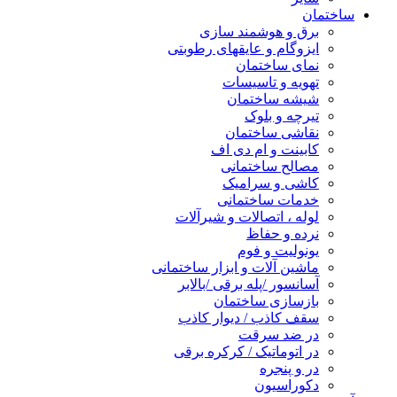
ساختمان
برق و هوشمند سازی
ایزوگام و عایقهای رطوبتی
نمای ساختمان
تهویه و تاسیسات
شیشه ساختمان
تیرچه و بلوک
نقاشی ساختمان
کابینت و ام دی اف
مصالح ساختمانی
کاشی و سرامیک
خدمات ساختمانی
لوله ، اتصالات و شیرآلات
نرده و حفاظ
یونولیت و فوم
ماشین آلات و ابزار ساختمانی
آسانسور /پله برقی /بالابر
بازسازی ساختمان
سقف کاذب / دیوار کاذب
در ضد سرقت
در اتوماتیک / کرکره برقی
در و پنجره
دکوراسیون