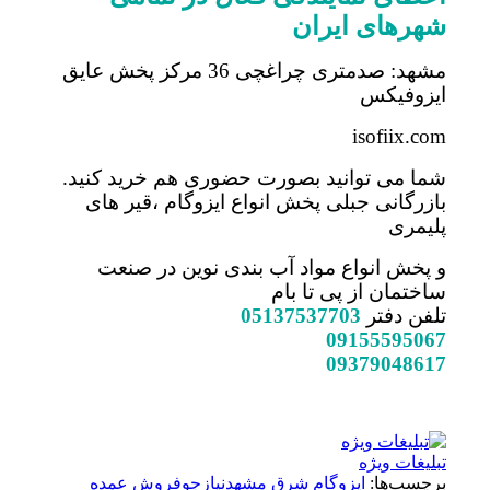
شهرهای ایران
مشهد: صدمتری چراغچی 36 مرکز پخش عایق
ایزوفیکس
isofiix.com
شما می توانید بصورت حضوری هم خرید کنید.
بازرگانی جبلی پخش انواع ایزوگام ،قیر های
پلیمری
و پخش انواع مواد آب بندی نوین در صنعت
ساختمان از پی تا بام
تلفن دفتر
05137537703
09155595067
09379048617
تبلیغات ویژه
برچسب‌ها:
ایزوگام شرق مشهد
نیازجو
فروش عمده