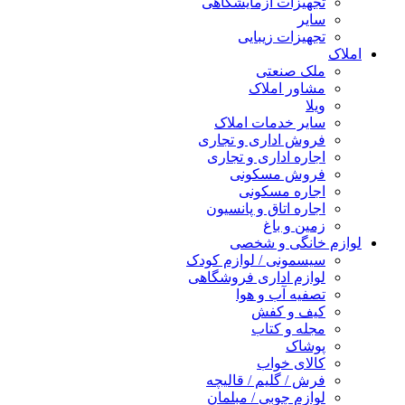
تجهیزات آزمایشگاهی
سایر
تجهیزات زیبایی
املاک
ملک صنعتی
مشاور املاک
ویلا
سایر خدمات املاک
فروش اداری و تجاری
اجاره اداری و تجاری
فروش مسکونی
اجاره مسکونی
اجاره اتاق و پانسیون
زمین و باغ
لوازم خانگی و شخصی
سیسمونی / لوازم کودک
لوازم اداری فروشگاهی
تصفیه آب و هوا
کیف و کفش
مجله و کتاب
پوشاک
کالای خواب
فرش / گلیم / قالیچه
لوازم چوبی / مبلمان