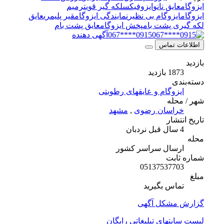
ایزوگام
عایق نانو
ایزوفیکس
لکه گیر قوی
ترمیم
ایزوگام
ایزوگام بی نظیر
نمایندگی ایزوگام
قیر پلیمری
عایق
لکه گیری پشت بام
پخش ایزوگام
عایق پشت بام
0915****067
آگهی دهنده
اطلاعات تماس
بازدید
1873 بازدید
دسته‌بندی
ایزوگام و عایقهای رطوبتی
شهر / محله
خراسان رضوی
,
مشهد
تاریخ انتشار
4 سال قبل
نردبان
محله
ارسال سراسر کشور
شماره ثابت
05137537703
مبلغ
تماس بگیرید
گزارش مشکل آگهی
لیست سایتهای تبلیغاتی رایگان