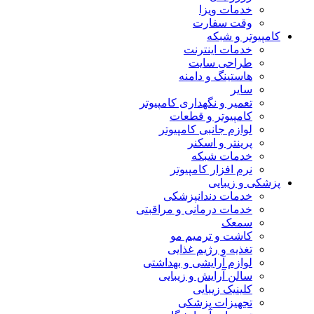
خدمات ویزا
وقت سفارت
کامپیوتر و شبکه
خدمات اینترنت
طراحی سایت
هاستینگ و دامنه
سایر
تعمیر و نگهداری کامپیوتر
کامپیوتر و قطعات
لوازم جانبی کامپیوتر
پرینتر و اسکنر
خدمات شبکه
نرم افزار کامپیوتر
پزشکی و زیبایی
خدمات دندانپزشکی
خدمات درمانی و مراقبتی
سمعک
کاشت و ترمیم مو
تغذیه و رژیم غذایی
لوازم آرایشی و بهداشتی
سالن آرایش و زیبایی
کلینیک زیبایی
تجهیزات پزشکی