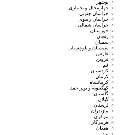
بوشهر
چهارمحال و بختیاری
خراسان جنوبی
خراسان رضوی
خراسان شمالی
خوزستان
زنجان
سمنان
سیستان و بلوچستان
فارس
قزوین
قم
کردستان
کرمان
کرمانشاه
کهگیلویه و بویراحمد
گلستان
گیلان
لرستان
مازندران
مرکزی
هرمزگان
همدان
یزد