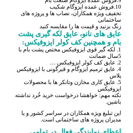
9.فروش عمده ایزوگام صنعت بام
10.فروش عمده ایزوگام شکیب
تخفیف ویژه همکاران، نصاب ها و پروژه های
ساختمانی
زنگ بزنید و قیمت ها را مقایسه کنید
عایق های نانو، عایق لکه گیری پشت
بام و همچنین کف کولر ایزوفیکس:
1. لکه گیر قوی ایزوفیکس مختص پشت بام با
5سال ضمانت
2. عایق کف کولر ایزوفیکس …
4. عایق ترمیم ایزوگام و قیرگونی با ایزوفیکس
پلاس
5. عایق کاری مخازن وتانکر ها با محصولات
ایزوفیکس
نکته مهم: خواهشا درخواست خرید خُرد نداشته
باشین.
این تبلیغ ویژه همکاران در سراسر کشور و یا
مدیران پروژه های ساختمانی است.
اعطای نمایندگی فعال در تمامی