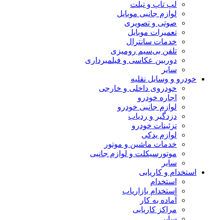
لپ تاپ و تبلت
لوازم جانبی موبایل
صوتی و تصویری
تعمیرات موبایل
خدمات سانترال
تلفن بی‌سیم رومیزی
دوربین عکاسی و فیلمبرداری
سایر
خودرو و وسایل نقلیه
خودروی داخلی و خارجی
اجاره خودرو
لوازم جانبی خودرو
دزدگیر و ردیاب
تزئینات خودرو
لوازم یدکی
خدمات ماشین و موتور
موتورسیکلت و لوازم جانبی
سایر
استخدام و کاریابی
استخدام
استخدام بازاریاب
آماده به کار
مراکز کاریابی
سایر