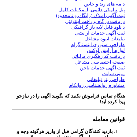
دامه های رند و خاص
پنل پیامکی دائمی با امکانات کامل
ثبت آگهی املاک (رایگان و نامحدود)
دریافت درگاه پرداخت اینترنتی
دانلود فایل لایه باز گرافیکی
ثبت آگهی خدمات آرایشی
تبلیغات انبوه مشاغل
طراحی استوری اینستاگرام
لوازم آرایش لوکس
دریافت کد رهگیری مالیاتی
صفحه اختصاصی مشاغل
ثبت آگهی خدمات ناخن
مینی سایت
طراحی بنر تبلیغاتی
مشاوره روانشناسی روانکام
هنگام تماس فراموش نکنید که بگویید آگهی را در
نیازجو
پیدا کرده اید!
قوانین معامله
بازدید کنندگان گرامی قبل از واریز هرگونه وجه و