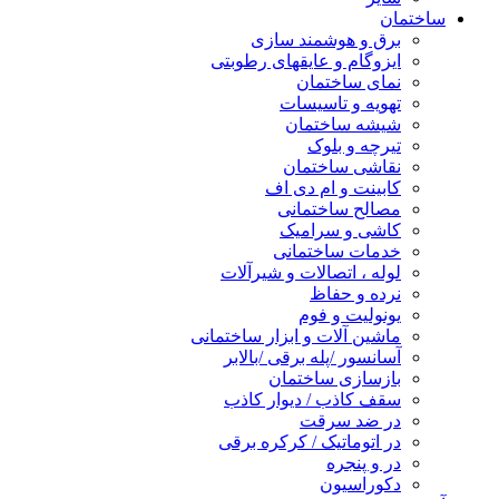
ساختمان
برق و هوشمند سازی
ایزوگام و عایقهای رطوبتی
نمای ساختمان
تهویه و تاسیسات
شیشه ساختمان
تیرچه و بلوک
نقاشی ساختمان
کابینت و ام دی اف
مصالح ساختمانی
کاشی و سرامیک
خدمات ساختمانی
لوله ، اتصالات و شیرآلات
نرده و حفاظ
یونولیت و فوم
ماشین آلات و ابزار ساختمانی
آسانسور /پله برقی /بالابر
بازسازی ساختمان
سقف کاذب / دیوار کاذب
در ضد سرقت
در اتوماتیک / کرکره برقی
در و پنجره
دکوراسیون