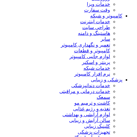
خدمات ویزا
وقت سفارت
کامپیوتر و شبکه
خدمات اینترنت
طراحی سایت
هاستینگ و دامنه
سایر
تعمیر و نگهداری کامپیوتر
کامپیوتر و قطعات
لوازم جانبی کامپیوتر
پرینتر و اسکنر
خدمات شبکه
نرم افزار کامپیوتر
پزشکی و زیبایی
خدمات دندانپزشکی
خدمات درمانی و مراقبتی
سمعک
کاشت و ترمیم مو
تغذیه و رژیم غذایی
لوازم آرایشی و بهداشتی
سالن آرایش و زیبایی
کلینیک زیبایی
تجهیزات پزشکی