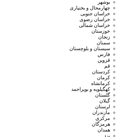
بوشهر
چهارمحال و بختیاری
خراسان جنوبی
خراسان رضوی
خراسان شمالی
خوزستان
زنجان
سمنان
سیستان و بلوچستان
فارس
قزوین
قم
کردستان
کرمان
کرمانشاه
کهگیلویه و بویراحمد
گلستان
گیلان
لرستان
مازندران
مرکزی
هرمزگان
همدان
یزد