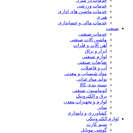
خدمات در منزل
خدمات ورزشی
خدمات ماشین های اداری
هنری
خدمات مالی و حسابداری
صنعت
خدمات صنعتی
ماشین آلات صنعتی
آهن آلات و فلزات
ابزار و یراق
لوازم صنعتی
ضایعات صنعتی
آب و فاضلاب
مواد شیمیایی و معدنی
تولید مواد غذایی
بسته بندی کالا
اتوماسیون صنعتی
برق و الکترونیک
لوازم و تجهیزات معدن
سایر
کشاورزی و دامداری
لوازم الکترونیکی
سیم کارت
گوشی موبایل