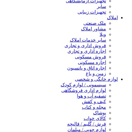
تجهیزات آزمایشگاهی
سایر
تجهیزات زیبایی
املاک
ملک صنعتی
مشاور املاک
ویلا
سایر خدمات املاک
فروش اداری و تجاری
اجاره اداری و تجاری
فروش مسکونی
اجاره مسکونی
اجاره اتاق و پانسیون
زمین و باغ
لوازم خانگی و شخصی
سیسمونی / لوازم کودک
لوازم اداری فروشگاهی
تصفیه آب و هوا
کیف و کفش
مجله و کتاب
پوشاک
کالای خواب
فرش / گلیم / قالیچه
لوازم چوبی / مبلمان