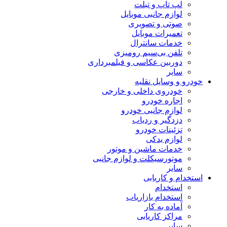
لپ تاپ و تبلت
لوازم جانبی موبایل
صوتی و تصویری
تعمیرات موبایل
خدمات سانترال
تلفن بی‌سیم رومیزی
دوربین عکاسی و فیلمبرداری
سایر
خودرو و وسایل نقلیه
خودروی داخلی و خارجی
اجاره خودرو
لوازم جانبی خودرو
دزدگیر و ردیاب
تزئینات خودرو
لوازم یدکی
خدمات ماشین و موتور
موتورسیکلت و لوازم جانبی
سایر
استخدام و کاریابی
استخدام
استخدام بازاریاب
آماده به کار
مراکز کاریابی
سایر