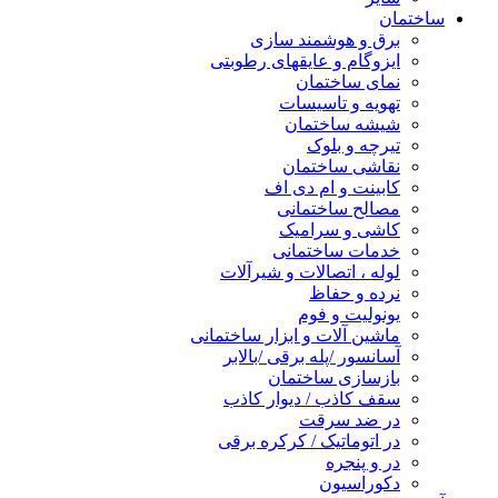
ساختمان
برق و هوشمند سازی
ایزوگام و عایقهای رطوبتی
نمای ساختمان
تهویه و تاسیسات
شیشه ساختمان
تیرچه و بلوک
نقاشی ساختمان
کابینت و ام دی اف
مصالح ساختمانی
کاشی و سرامیک
خدمات ساختمانی
لوله ، اتصالات و شیرآلات
نرده و حفاظ
یونولیت و فوم
ماشین آلات و ابزار ساختمانی
آسانسور /پله برقی /بالابر
بازسازی ساختمان
سقف کاذب / دیوار کاذب
در ضد سرقت
در اتوماتیک / کرکره برقی
در و پنجره
دکوراسیون