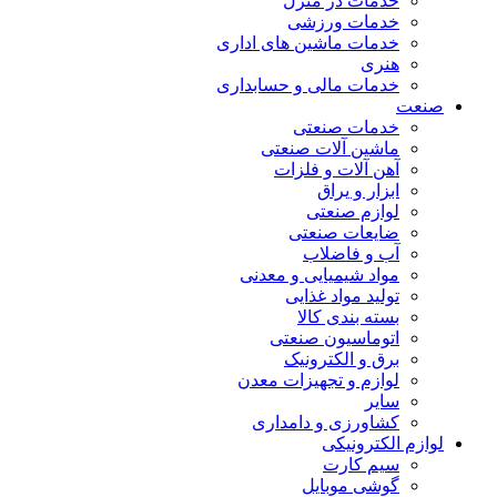
خدمات در منزل
خدمات ورزشی
خدمات ماشین های اداری
هنری
خدمات مالی و حسابداری
صنعت
خدمات صنعتی
ماشین آلات صنعتی
آهن آلات و فلزات
ابزار و یراق
لوازم صنعتی
ضایعات صنعتی
آب و فاضلاب
مواد شیمیایی و معدنی
تولید مواد غذایی
بسته بندی کالا
اتوماسیون صنعتی
برق و الکترونیک
لوازم و تجهیزات معدن
سایر
کشاورزی و دامداری
لوازم الکترونیکی
سیم کارت
گوشی موبایل