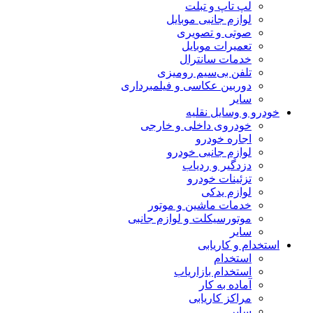
لپ تاپ و تبلت
لوازم جانبی موبایل
صوتی و تصویری
تعمیرات موبایل
خدمات سانترال
تلفن بی‌سیم رومیزی
دوربین عکاسی و فیلمبرداری
سایر
خودرو و وسایل نقلیه
خودروی داخلی و خارجی
اجاره خودرو
لوازم جانبی خودرو
دزدگیر و ردیاب
تزئینات خودرو
لوازم یدکی
خدمات ماشین و موتور
موتورسیکلت و لوازم جانبی
سایر
استخدام و کاریابی
استخدام
استخدام بازاریاب
آماده به کار
مراکز کاریابی
سایر