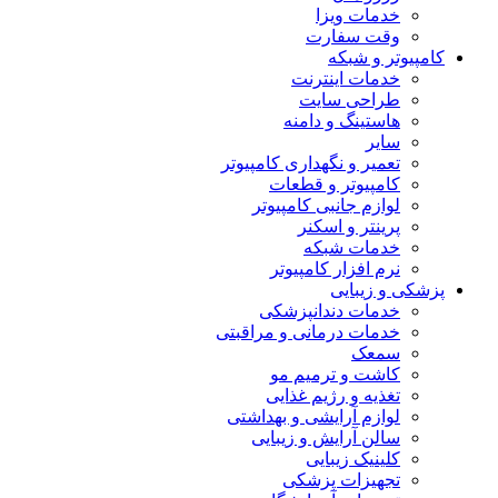
خدمات ویزا
وقت سفارت
کامپیوتر و شبکه
خدمات اینترنت
طراحی سایت
هاستینگ و دامنه
سایر
تعمیر و نگهداری کامپیوتر
کامپیوتر و قطعات
لوازم جانبی کامپیوتر
پرینتر و اسکنر
خدمات شبکه
نرم افزار کامپیوتر
پزشکی و زیبایی
خدمات دندانپزشکی
خدمات درمانی و مراقبتی
سمعک
کاشت و ترمیم مو
تغذیه و رژیم غذایی
لوازم آرایشی و بهداشتی
سالن آرایش و زیبایی
کلینیک زیبایی
تجهیزات پزشکی