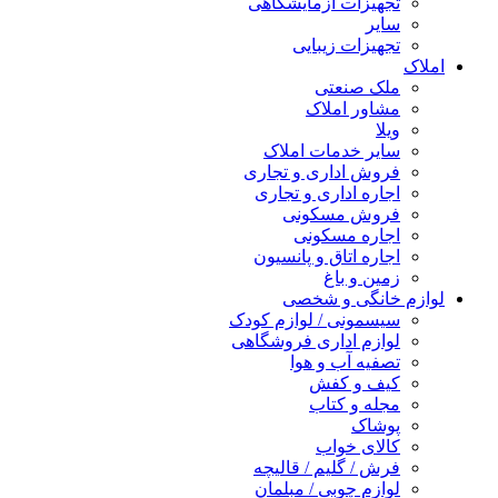
تجهیزات آزمایشگاهی
سایر
تجهیزات زیبایی
املاک
ملک صنعتی
مشاور املاک
ویلا
سایر خدمات املاک
فروش اداری و تجاری
اجاره اداری و تجاری
فروش مسکونی
اجاره مسکونی
اجاره اتاق و پانسیون
زمین و باغ
لوازم خانگی و شخصی
سیسمونی / لوازم کودک
لوازم اداری فروشگاهی
تصفیه آب و هوا
کیف و کفش
مجله و کتاب
پوشاک
کالای خواب
فرش / گلیم / قالیچه
لوازم چوبی / مبلمان