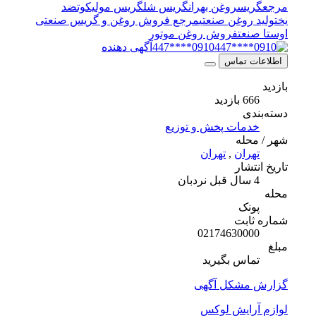
مرجع
گریس
روغن بهران
گریس شل
گریس مولیکوت
ضد
یخ
تولید روغن صنعتی
مرجع فروش روغن و گریس صنعتی
اوستا صنعت
فروش روغن موتور
0910****447
آگهی دهنده
اطلاعات تماس
بازدید
666 بازدید
دسته‌بندی
خدمات پخش و توزیع
شهر / محله
تهران
,
تهران
تاریخ انتشار
4 سال قبل
نردبان
محله
پونک
شماره ثابت
02174630000
مبلغ
تماس بگیرید
گزارش مشکل آگهی
لوازم آرایش لوکس