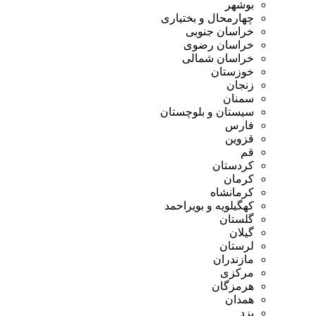
بوشهر
چهارمحال و بختیاری
خراسان جنوبی
خراسان رضوی
خراسان شمالی
خوزستان
زنجان
سمنان
سیستان و بلوچستان
فارس
قزوین
قم
کردستان
کرمان
کرمانشاه
کهگیلویه و بویراحمد
گلستان
گیلان
لرستان
مازندران
مرکزی
هرمزگان
همدان
یزد