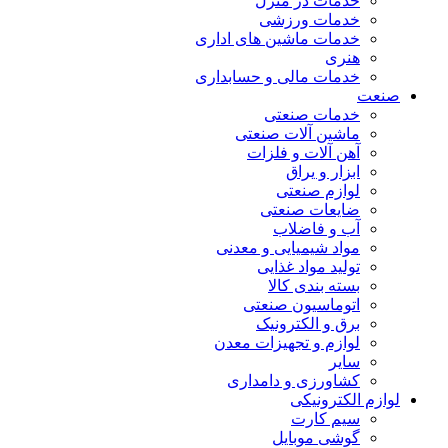
خدمات در منزل
خدمات ورزشی
خدمات ماشین های اداری
هنری
خدمات مالی و حسابداری
صنعت
خدمات صنعتی
ماشین آلات صنعتی
آهن آلات و فلزات
ابزار و یراق
لوازم صنعتی
ضایعات صنعتی
آب و فاضلاب
مواد شیمیایی و معدنی
تولید مواد غذایی
بسته بندی کالا
اتوماسیون صنعتی
برق و الکترونیک
لوازم و تجهیزات معدن
سایر
کشاورزی و دامداری
لوازم الکترونیکی
سیم کارت
گوشی موبایل