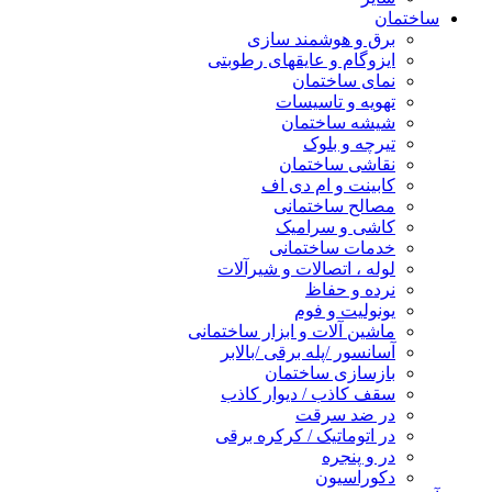
ساختمان
برق و هوشمند سازی
ایزوگام و عایقهای رطوبتی
نمای ساختمان
تهویه و تاسیسات
شیشه ساختمان
تیرچه و بلوک
نقاشی ساختمان
کابینت و ام دی اف
مصالح ساختمانی
کاشی و سرامیک
خدمات ساختمانی
لوله ، اتصالات و شیرآلات
نرده و حفاظ
یونولیت و فوم
ماشین آلات و ابزار ساختمانی
آسانسور /پله برقی /بالابر
بازسازی ساختمان
سقف کاذب / دیوار کاذب
در ضد سرقت
در اتوماتیک / کرکره برقی
در و پنجره
دکوراسیون