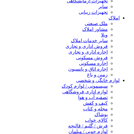
تجهیزات آزمایشگاهی
سایر
تجهیزات زیبایی
املاک
ملک صنعتی
مشاور املاک
ویلا
سایر خدمات املاک
فروش اداری و تجاری
اجاره اداری و تجاری
فروش مسکونی
اجاره مسکونی
اجاره اتاق و پانسیون
زمین و باغ
لوازم خانگی و شخصی
سیسمونی / لوازم کودک
لوازم اداری فروشگاهی
تصفیه آب و هوا
کیف و کفش
مجله و کتاب
پوشاک
کالای خواب
فرش / گلیم / قالیچه
لوازم چوبی / مبلمان