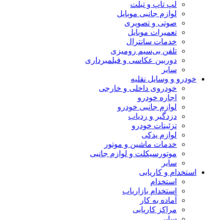
لپ تاپ و تبلت
لوازم جانبی موبایل
صوتی و تصویری
تعمیرات موبایل
خدمات سانترال
تلفن بی‌سیم رومیزی
دوربین عکاسی و فیلمبرداری
سایر
خودرو و وسایل نقلیه
خودروی داخلی و خارجی
اجاره خودرو
لوازم جانبی خودرو
دزدگیر و ردیاب
تزئینات خودرو
لوازم یدکی
خدمات ماشین و موتور
موتورسیکلت و لوازم جانبی
سایر
استخدام و کاریابی
استخدام
استخدام بازاریاب
آماده به کار
مراکز کاریابی
سایر