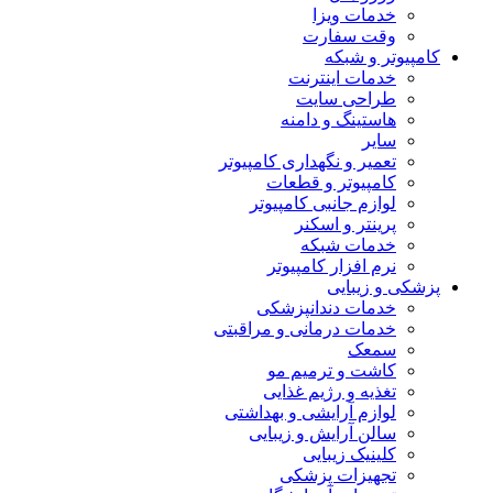
خدمات ویزا
وقت سفارت
کامپیوتر و شبکه
خدمات اینترنت
طراحی سایت
هاستینگ و دامنه
سایر
تعمیر و نگهداری کامپیوتر
کامپیوتر و قطعات
لوازم جانبی کامپیوتر
پرینتر و اسکنر
خدمات شبکه
نرم افزار کامپیوتر
پزشکی و زیبایی
خدمات دندانپزشکی
خدمات درمانی و مراقبتی
سمعک
کاشت و ترمیم مو
تغذیه و رژیم غذایی
لوازم آرایشی و بهداشتی
سالن آرایش و زیبایی
کلینیک زیبایی
تجهیزات پزشکی