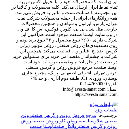
ایران است که محصولات خود را با تحویل اکسپرس به
تمام نقاط ایران ارسال می‌کند. کلیه محصولات و کالاها در
این مجموعه با ضمانت تست و آنالیز به فروش می‌رسد.
همه روانکارهای ایرانی از جمله محصولات شرکت نفت
بهران، پارس، ایرانول و سپاهان و همچنین محصولات
خارجی مثل شل، بی پی، کلوبر، فوکس، اس کا اف و…
در وب‌سایت اوستا صنعت موجود است. هم‌اکنون این
شرکت دارای ۲۶۵۰ تنوع محصول و ۳۲ تنوع برند بوده و
روی دسته‌بندی‌های روغن صنعتی، روغن موتور دیزلی،
گریس، ضد یخ، فیلتر و… فعالیت می‌کند. همچنین این
شرکت با چشم‌انداز مقصد امن خرید برای مسئولین خرید
در صنعت در حال انجام وظیفه به رسالت خود است.
اوستا صنعت مرجع فروش روغن و گریس صنعتی
ادرس :تهران، اشرفی اصفهانی، پونک، مجتمع تجاری
بوستان، ورودی C1، طبقه دوم اداری، واحد 746
تلفن: 47630000-021
ایمیل: Info@avesta-sanat.com
https://avesta-sanat.com
تبلیغات ویژه
برچسب‌ها:
مرجع فروش روغن و گریس صنعتی
روغن
صنعتی شل
اوستا صنعت
روغن کلوبر
روغن صنعتی
فروش
روغن و گریس صنعتی
روانکار صنعتی
اوستا صنعت