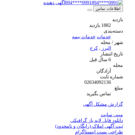
0991****894
آگهی دهنده
اطلاعات تماس
بازدید
1882 بازدید
دسته‌بندی
خدمات
خدمات بیمه
شهر / محله
البرز
,
کرج
تاریخ انتشار
6 سال قبل
محله
آزادگان
شماره ثابت
02634092136
مبلغ
تماس بگیرید
گزارش مشکل آگهی
مینی سایت
دانلود فایل لایه باز گرافیکی
ثبت آگهی املاک (رایگان و نامحدود)
طراحی پست اینستاگرام