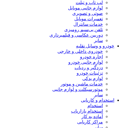
لپ تاپ و تبلت
لوازم جانبی موبایل
صوتی و تصویری
تعمیرات موبایل
خدمات سانترال
تلفن بی‌سیم رومیزی
دوربین عکاسی و فیلمبرداری
سایر
خودرو و وسایل نقلیه
خودروی داخلی و خارجی
اجاره خودرو
لوازم جانبی خودرو
دزدگیر و ردیاب
تزئینات خودرو
لوازم یدکی
خدمات ماشین و موتور
موتورسیکلت و لوازم جانبی
سایر
استخدام و کاریابی
استخدام
استخدام بازاریاب
آماده به کار
مراکز کاریابی
سایر