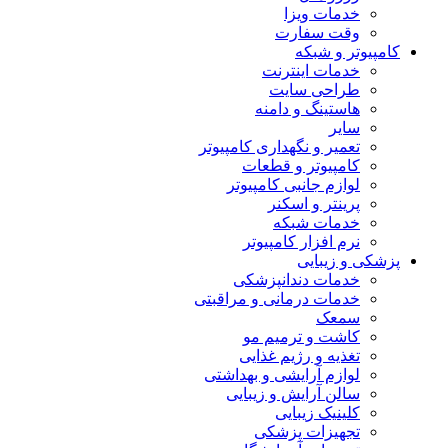
خدمات ویزا
وقت سفارت
کامپیوتر و شبکه
خدمات اینترنت
طراحی سایت
هاستینگ و دامنه
سایر
تعمیر و نگهداری کامپیوتر
کامپیوتر و قطعات
لوازم جانبی کامپیوتر
پرینتر و اسکنر
خدمات شبکه
نرم افزار کامپیوتر
پزشکی و زیبایی
خدمات دندانپزشکی
خدمات درمانی و مراقبتی
سمعک
کاشت و ترمیم مو
تغذیه و رژیم غذایی
لوازم آرایشی و بهداشتی
سالن آرایش و زیبایی
کلینیک زیبایی
تجهیزات پزشکی