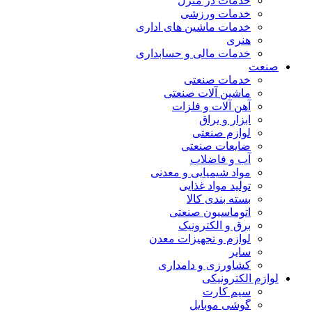
خدمات در منزل
خدمات ورزشی
خدمات ماشین های اداری
هنری
خدمات مالی و حسابداری
صنعت
خدمات صنعتی
ماشین آلات صنعتی
آهن آلات و فلزات
ابزار و یراق
لوازم صنعتی
ضایعات صنعتی
آب و فاضلاب
مواد شیمیایی و معدنی
تولید مواد غذایی
بسته بندی کالا
اتوماسیون صنعتی
برق و الکترونیک
لوازم و تجهیزات معدن
سایر
کشاورزی و دامداری
لوازم الکترونیکی
سیم کارت
گوشی موبایل