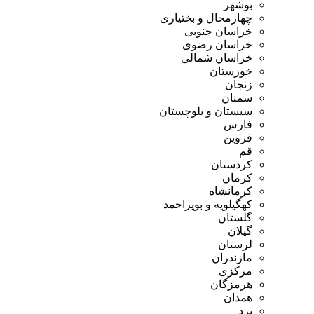
بوشهر
چهارمحال و بختیاری
خراسان جنوبی
خراسان رضوی
خراسان شمالی
خوزستان
زنجان
سمنان
سیستان و بلوچستان
فارس
قزوین
قم
کردستان
کرمان
کرمانشاه
کهگیلویه و بویراحمد
گلستان
گیلان
لرستان
مازندران
مرکزی
هرمزگان
همدان
یزد