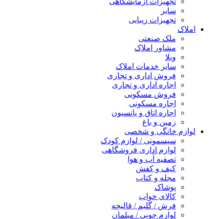
تجهیزات آزمایشگاهی
سایر
تجهیزات زیبایی
املاک
ملک صنعتی
مشاور املاک
ویلا
سایر خدمات املاک
فروش اداری و تجاری
اجاره اداری و تجاری
فروش مسکونی
اجاره مسکونی
اجاره اتاق و پانسیون
زمین و باغ
لوازم خانگی و شخصی
سیسمونی / لوازم کودک
لوازم اداری فروشگاهی
تصفیه آب و هوا
کیف و کفش
مجله و کتاب
پوشاک
کالای خواب
فرش / گلیم / قالیچه
لوازم چوبی / مبلمان