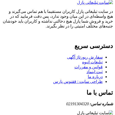
ایت تبلیغاتی پازل کاربران مستقیما با هم تماس می‌گیرند و
واسطه‌ای در این میان وجود ندارد، پس دقت فرمایید که در
 و فروشِ شما پازل هیچ دخالتی نداشته و کاربران باید خودشان
های مختلف امنیتی را در نظر بگیرند.
ترسی سریع
سفارش رپورتاژ آگهی
تبلیغات انبوه
قوانین و مقررات
ثبت اینماد
درباره ما
طراحی سایت : ققنوس پارس
س با ما
ه تماس:
02191304320