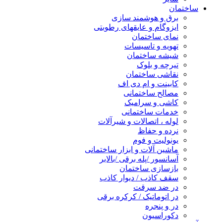
ساختمان
برق و هوشمند سازی
ایزوگام و عایقهای رطوبتی
نمای ساختمان
تهویه و تاسیسات
شیشه ساختمان
تیرچه و بلوک
نقاشی ساختمان
کابینت و ام دی اف
مصالح ساختمانی
کاشی و سرامیک
خدمات ساختمانی
لوله ، اتصالات و شیرآلات
نرده و حفاظ
یونولیت و فوم
ماشین آلات و ابزار ساختمانی
آسانسور /پله برقی /بالابر
بازسازی ساختمان
سقف کاذب / دیوار کاذب
در ضد سرقت
در اتوماتیک / کرکره برقی
در و پنجره
دکوراسیون