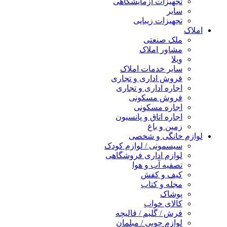
تجهیزات آزمایشگاهی
سایر
تجهیزات زیبایی
املاک
ملک صنعتی
مشاور املاک
ویلا
سایر خدمات املاک
فروش اداری و تجاری
اجاره اداری و تجاری
فروش مسکونی
اجاره مسکونی
اجاره اتاق و پانسیون
زمین و باغ
لوازم خانگی و شخصی
سیسمونی / لوازم کودک
لوازم اداری فروشگاهی
تصفیه آب و هوا
کیف و کفش
مجله و کتاب
پوشاک
کالای خواب
فرش / گلیم / قالیچه
لوازم چوبی / مبلمان