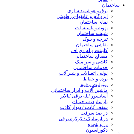
ساختمان
برق و هوشمند سازی
ایزوگام و عایقهای رطوبتی
نمای ساختمان
تهویه و تاسیسات
شیشه ساختمان
تیرچه و بلوک
نقاشی ساختمان
کابینت و ام دی اف
مصالح ساختمانی
کاشی و سرامیک
خدمات ساختمانی
لوله ، اتصالات و شیرآلات
نرده و حفاظ
یونولیت و فوم
ماشین آلات و ابزار ساختمانی
آسانسور /پله برقی /بالابر
بازسازی ساختمان
سقف کاذب / دیوار کاذب
در ضد سرقت
در اتوماتیک / کرکره برقی
در و پنجره
دکوراسیون