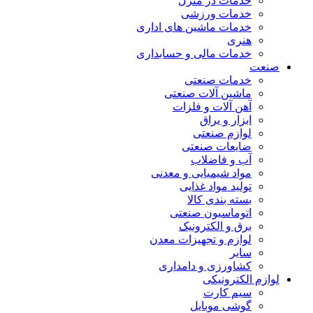
خدمات در منزل
خدمات ورزشی
خدمات ماشین های اداری
هنری
خدمات مالی و حسابداری
صنعت
خدمات صنعتی
ماشین آلات صنعتی
آهن آلات و فلزات
ابزار و یراق
لوازم صنعتی
ضایعات صنعتی
آب و فاضلاب
مواد شیمیایی و معدنی
تولید مواد غذایی
بسته بندی کالا
اتوماسیون صنعتی
برق و الکترونیک
لوازم و تجهیزات معدن
سایر
کشاورزی و دامداری
لوازم الکترونیکی
سیم کارت
گوشی موبایل