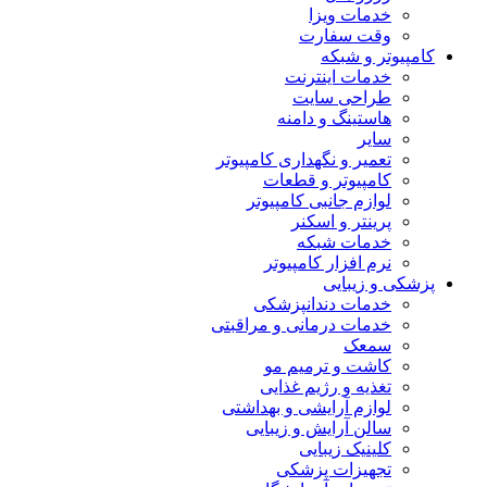
خدمات ویزا
وقت سفارت
کامپیوتر و شبکه
خدمات اینترنت
طراحی سایت
هاستینگ و دامنه
سایر
تعمیر و نگهداری کامپیوتر
کامپیوتر و قطعات
لوازم جانبی کامپیوتر
پرینتر و اسکنر
خدمات شبکه
نرم افزار کامپیوتر
پزشکی و زیبایی
خدمات دندانپزشکی
خدمات درمانی و مراقبتی
سمعک
کاشت و ترمیم مو
تغذیه و رژیم غذایی
لوازم آرایشی و بهداشتی
سالن آرایش و زیبایی
کلینیک زیبایی
تجهیزات پزشکی