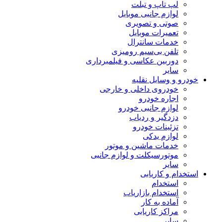
لپ تاپ و تبلت
لوازم جانبی موبایل
صوتی و تصویری
تعمیرات موبایل
خدمات سانترال
تلفن بی‌سیم رومیزی
دوربین عکاسی و فیلمبرداری
سایر
خودرو و وسایل نقلیه
خودروی داخلی و خارجی
اجاره خودرو
لوازم جانبی خودرو
دزدگیر و ردیاب
تزئینات خودرو
لوازم یدکی
خدمات ماشین و موتور
موتورسیکلت و لوازم جانبی
سایر
استخدام و کاریابی
استخدام
استخدام بازاریاب
آماده به کار
مراکز کاریابی
سایر