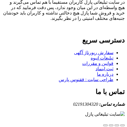
اتی پازل کاربران مستقیما با هم تماس می‌گیرند و
 در این میان وجود ندارد، پس دقت فرمایید که در
 شما پازل هیچ دخالتی نداشته و کاربران باید خودشان
ف امنیتی را در نظر بگیرند.
سریع
رپورتاژ آگهی
انبوه
 و مقررات
ماد
ما
سایت : ققنوس پارس
ا
:
02191304320