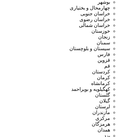
وشهر
هارمحال و بختیاری
راسان جنوبی
راسان رضوی
راسان شمالی
وزستان
نجان
منان
یستان و بلوچستان
ارس
زوین
م
ردستان
رمان
رمانشاه
هگیلویه و بویراحمد
لستان
یلان
رستان
ازندران
رکزی
رمزگان
مدان
زد