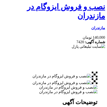
فروش ایزوگام در
ان
7420
ات آگهی