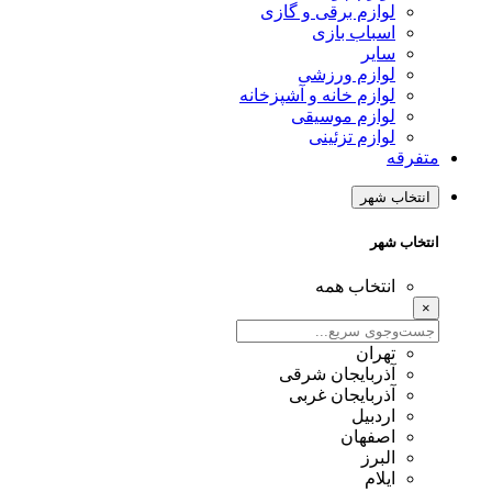
وازم برقی و گازی
سباب بازی
ایر
وازم ورزشی
وازم خانه و آشپزخانه
وازم موسیقی
وازم تزئینی
 شهر
شهر
نتخاب همه
هران
ذربایجان شرقی
ذربایجان غربی
ردبیل
صفهان
لبرز
یلام