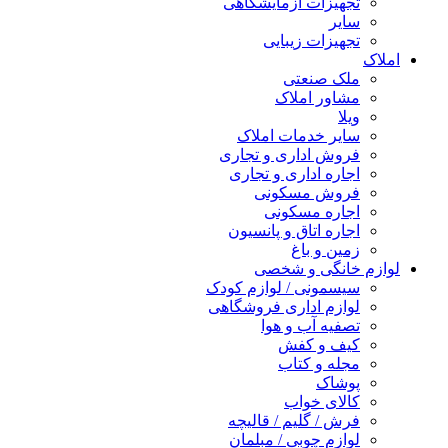
جهیزات آزمایشگاهی
ایر
جهیزات زیبایی
لک صنعتی
شاور املاک
یلا
ایر خدمات املاک
روش اداری و تجاری
جاره اداری و تجاری
روش مسکونی
جاره مسکونی
جاره اتاق و پانسیون
مین و باغ
خانگی و شخصی
یسمونی / لوازم کودک
وازم اداری فروشگاهی
صفیه آب و هوا
یف و کفش
جله و کتاب
وشاک
الای خواب
رش / گلیم / قالیچه
وازم چوبی / مبلمان