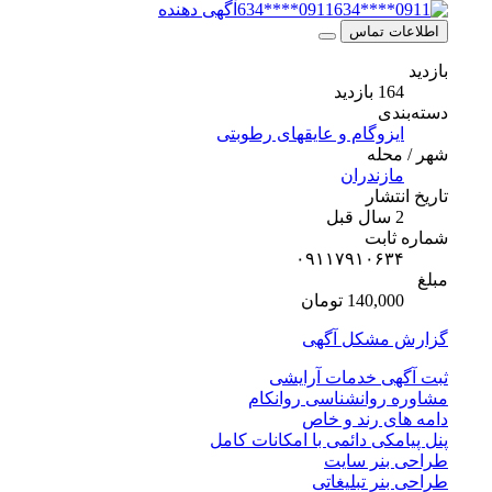
0911****634
آگهی دهنده
 تماس
ازدید
ی
زوگام و عایقهای رطوبتی
له
زندران
شار
ابت
۰۹۱۱۷۹۱۰۶
140, تومان
مشکل آگهی
ی خدمات آرایشی
روانشناسی روانکام
 رند و خاص
کی دائمی با امکانات کامل
نر سایت
ر تبلیغاتی