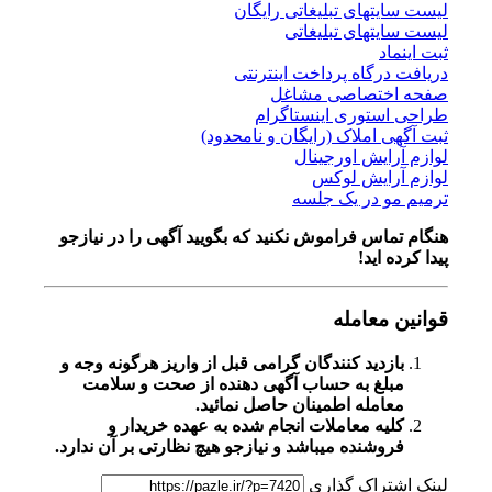
تهای تبلیغاتی رایگان
تهای تبلیغاتی
د
رگاه پرداخت اینترنتی
ختصاصی مشاغل
ستوری اینستاگرام
 املاک (رایگان و نامحدود)
ایش اورجینال
رایش لوکس
و در یک جلسه
اس فراموش نکنید که بگویید آگهی را در
نیازجو
 اید!
معامله
زدید کنندگان گرامی قبل از واریز هرگونه وجه و
لغ به حساب آگهی دهنده از صحت و سلامت
امله اطمینان حاصل نمائید.
یه معاملات انجام شده به عهده خریدار و
وشنده میباشد و نیازجو هیچ نظارتی بر آن ندارد.
تراک گذاری