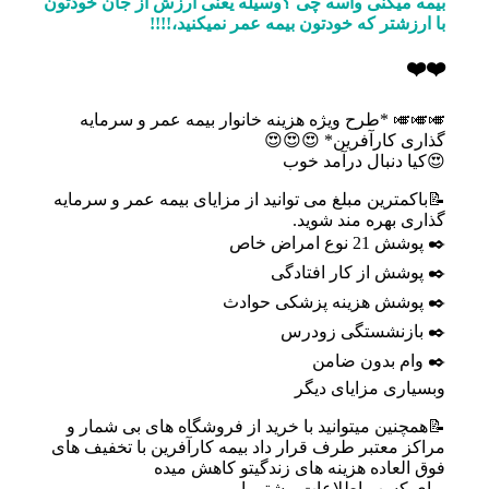
بیمه میکنی واسه چی ؟وسیله یعنی ارزش از جان خودتون
با ارزشتر که خودتون بیمه عمر نمیکنید،!!!!
❤️❤️
🎺🎺🎺 *طرح ویژه هزینه خانوار بیمه عمر و سرمایه
گذاری کارآفرین* 😍😍😍
😍کیا دنبال درآمد خوب
📝باکمترین مبلغ می توانید از مزایای بیمه عمر و سرمایه
گذاری بهره مند شوید.
✒️ پوشش 21 نوع امراض خاص
✒️ پوشش از کار افتادگی
✒️ پوشش هزینه پزشکی حوادث
✒️ بازنشستگی زودرس
✒️ وام بدون ضامن
وبسیاری مزایای دیگر
📝همچنین میتوانید با خرید از فروشگاه های بی شمار و
مراکز معتبر طرف قرار داد بیمه کارآفرین با تخفیف های
فوق العاده هزینه های زندگیتو کاهش میده
برای کسب اطلاعات بیشتر با