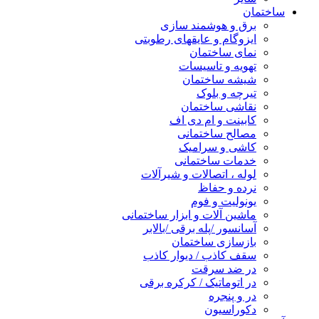
ساختمان
برق و هوشمند سازی
ایزوگام و عایقهای رطوبتی
نمای ساختمان
تهویه و تاسیسات
شیشه ساختمان
تیرچه و بلوک
نقاشی ساختمان
کابینت و ام دی اف
مصالح ساختمانی
کاشی و سرامیک
خدمات ساختمانی
لوله ، اتصالات و شیرآلات
نرده و حفاظ
یونولیت و فوم
ماشین آلات و ابزار ساختمانی
آسانسور /پله برقی /بالابر
بازسازی ساختمان
سقف کاذب / دیوار کاذب
در ضد سرقت
در اتوماتیک / کرکره برقی
در و پنجره
دکوراسیون