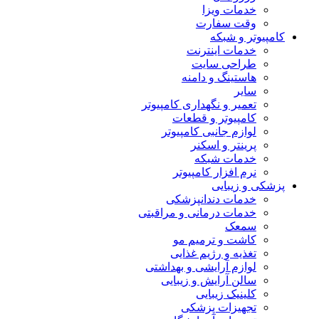
خدمات ویزا
وقت سفارت
کامپیوتر و شبکه
خدمات اینترنت
طراحی سایت
هاستینگ و دامنه
سایر
تعمیر و نگهداری کامپیوتر
کامپیوتر و قطعات
لوازم جانبی کامپیوتر
پرینتر و اسکنر
خدمات شبکه
نرم افزار کامپیوتر
پزشکی و زیبایی
خدمات دندانپزشکی
خدمات درمانی و مراقبتی
سمعک
کاشت و ترمیم مو
تغذیه و رژیم غذایی
لوازم آرایشی و بهداشتی
سالن آرایش و زیبایی
کلینیک زیبایی
تجهیزات پزشکی