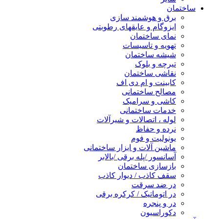
ساختمان
برق و هوشمند سازی
ایزوگام و عایقهای رطوبتی
نمای ساختمان
تهویه و تاسیسات
شیشه ساختمان
تیرچه و بلوک
نقاشی ساختمان
کابینت و ام دی اف
مصالح ساختمانی
کاشی و سرامیک
خدمات ساختمانی
لوله ، اتصالات و شیرآلات
نرده و حفاظ
یونولیت و فوم
ماشین آلات و ابزار ساختمانی
آسانسور /پله برقی /بالابر
بازسازی ساختمان
سقف کاذب / دیوار کاذب
در ضد سرقت
در اتوماتیک / کرکره برقی
در و پنجره
دکوراسیون