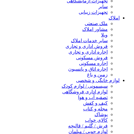
تجهیزات آزمایشگاهی
سایر
تجهیزات زیبایی
املاک
ملک صنعتی
مشاور املاک
ویلا
سایر خدمات املاک
فروش اداری و تجاری
اجاره اداری و تجاری
فروش مسکونی
اجاره مسکونی
اجاره اتاق و پانسیون
زمین و باغ
لوازم خانگی و شخصی
سیسمونی / لوازم کودک
لوازم اداری فروشگاهی
تصفیه آب و هوا
کیف و کفش
مجله و کتاب
پوشاک
کالای خواب
فرش / گلیم / قالیچه
لوازم چوبی / مبلمان