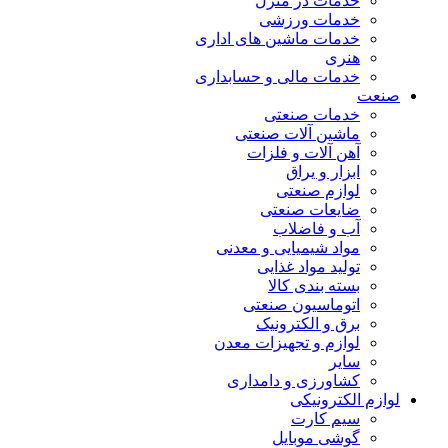
خدمات در منزل
خدمات ورزشی
خدمات ماشین های اداری
هنری
خدمات مالی و حسابداری
صنعت
خدمات صنعتی
ماشین آلات صنعتی
آهن آلات و فلزات
ابزار و یراق
لوازم صنعتی
ضایعات صنعتی
آب و فاضلاب
مواد شیمیایی و معدنی
تولید مواد غذایی
بسته بندی کالا
اتوماسیون صنعتی
برق و الکترونیک
لوازم و تجهیزات معدن
سایر
کشاورزی و دامداری
لوازم الکترونیکی
سیم کارت
گوشی موبایل