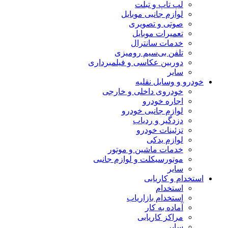
لپ تاپ و تبلت
لوازم جانبی موبایل
صوتی و تصویری
تعمیرات موبایل
خدمات سانترال
تلفن بی‌سیم رومیزی
دوربین عکاسی و فیلمبرداری
سایر
خودرو و وسایل نقلیه
خودروی داخلی و خارجی
اجاره خودرو
لوازم جانبی خودرو
دزدگیر و ردیاب
تزئینات خودرو
لوازم یدکی
خدمات ماشین و موتور
موتورسیکلت و لوازم جانبی
سایر
استخدام و کاریابی
استخدام
استخدام بازاریاب
آماده به کار
مراکز کاریابی
سایر