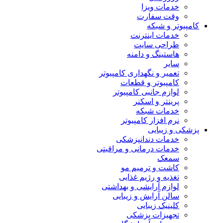
خدمات ویزا
وقت سفارت
کامپیوتر و شبکه
خدمات اینترنت
طراحی سایت
هاستینگ و دامنه
سایر
تعمیر و نگهداری کامپیوتر
کامپیوتر و قطعات
لوازم جانبی کامپیوتر
پرینتر و اسکنر
خدمات شبکه
نرم افزار کامپیوتر
پزشکی و زیبایی
خدمات دندانپزشکی
خدمات درمانی و مراقبتی
سمعک
کاشت و ترمیم مو
تغذیه و رژیم غذایی
لوازم آرایشی و بهداشتی
سالن آرایش و زیبایی
کلینیک زیبایی
تجهیزات پزشکی