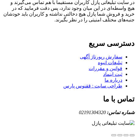
ایت تبلیغاتی پازل کاربران مستقیما با هم تماس می‌گیرند و
واسطه‌ای در این میان وجود ندارد، پس دقت فرمایید که در
 و فروشِ شما پازل هیچ دخالتی نداشته و کاربران باید خودشان
های مختلف امنیتی را در نظر بگیرند.
ترسی سریع
سفارش رپورتاژ آگهی
تبلیغات انبوه
قوانین و مقررات
ثبت اینماد
درباره ما
طراحی سایت : ققنوس پارس
س با ما
ه تماس:
02191304320