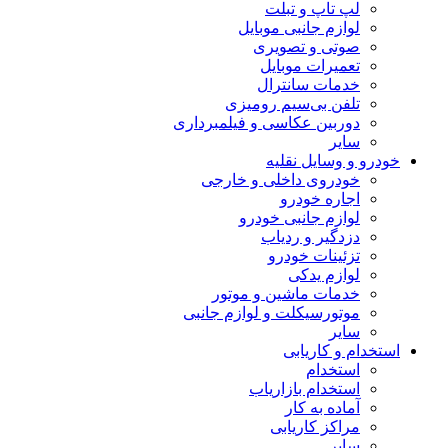
لپ تاپ و تبلت
لوازم جانبی موبایل
صوتی و تصویری
تعمیرات موبایل
خدمات سانترال
تلفن بی‌سیم رومیزی
دوربین عکاسی و فیلمبرداری
سایر
خودرو و وسایل نقلیه
خودروی داخلی و خارجی
اجاره خودرو
لوازم جانبی خودرو
دزدگیر و ردیاب
تزئینات خودرو
لوازم یدکی
خدمات ماشین و موتور
موتورسیکلت و لوازم جانبی
سایر
استخدام و کاریابی
استخدام
استخدام بازاریاب
آماده به کار
مراکز کاریابی
سایر