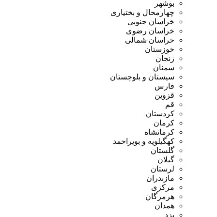
بوشهر
چهارمحال و بختیاری
خراسان جنوبی
خراسان رضوی
خراسان شمالی
خوزستان
زنجان
سمنان
سیستان و بلوچستان
فارس
قزوین
قم
کردستان
کرمان
کرمانشاه
کهگیلویه و بویراحمد
گلستان
گیلان
لرستان
مازندران
مرکزی
هرمزگان
همدان
یزد