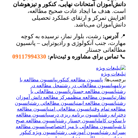
دانش‌آموزان امتحانات نهایی، کنکور و تیزهوشان
است. هدف ما ایجاد عادت صحیح مطالعه،
افزایش تمرکز و ارتقای عملکرد تحصیلی
دانش‌آموزان می‌باشد.
📍
آدرس:
رشت، بلوار نماز، نرسیده به کوچه
مهارت، جنب آنکولوژی و رادیوتراپی – پانسیون
مطالعاتی جستار
📞
تماس برای مشاوره و ثبت‌نام:
09117994330
تبلیغات ویژه
برچسب‌ها:
پانسیون مطالعه کنکوری
پانسیون مطالعه با
برنامه
پانسیون مطالعاتی در رشت
محل مطالعه در
رشت
پانسیون مطالعه جستار
پانسیون مطالعاتی با
نظارت
پانسیون مطالعه منظم
مرکز مطالعه دانش آموزان
رشت
پانسیون مطالعه ایمن
پانسیون مطالعاتی رشت
پانسیون
مطالعه تمام وقت
پانسیون مطالعاتی امن
پانسیون مطالعه
دخترانه رشت
پانسیون برنامه ریزی درسی
پانسیون مطالعه
با سکوت کامل
پانسیون جستار رشت
پانسیون مطالعه صبح
تا شب
پانسیون مطالعاتی با میز اختصاصی
پانسیون مطالعه
پسرانه رشت
پانسیون آموزشی رشت
پانسیون ویژه کنکور