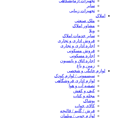
تجهیزات آزمایشگاهی
سایر
تجهیزات زیبایی
املاک
ملک صنعتی
مشاور املاک
ویلا
سایر خدمات املاک
فروش اداری و تجاری
اجاره اداری و تجاری
فروش مسکونی
اجاره مسکونی
اجاره اتاق و پانسیون
زمین و باغ
لوازم خانگی و شخصی
سیسمونی / لوازم کودک
لوازم اداری فروشگاهی
تصفیه آب و هوا
کیف و کفش
مجله و کتاب
پوشاک
کالای خواب
فرش / گلیم / قالیچه
لوازم چوبی / مبلمان