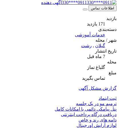
0911****330
آگهی دهنده
اطلاعات تماس
بازدید
171 بازدید
دسته‌بندی
خدمات آموزشی
شهر / محله
گیلان
,
رشت
تاریخ انتشار
7 ماه قبل
محله
گلباغ نماز
مبلغ
تماس بگیرید
گزارش مشکل آگهی
ثبت اینماد
ترمیم مو در یک جلسه
پنل پیامکی دائمی با امکانات کامل
دریافت درگاه پرداخت اینترنتی
دامه های رند و خاص
لوازم آرایش اورجینال