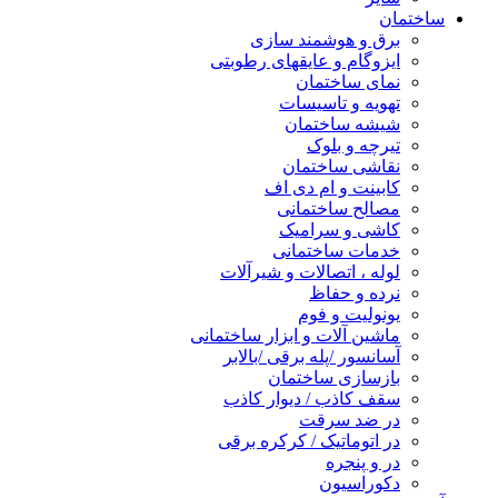
ساختمان
برق و هوشمند سازی
ایزوگام و عایقهای رطوبتی
نمای ساختمان
تهویه و تاسیسات
شیشه ساختمان
تیرچه و بلوک
نقاشی ساختمان
کابینت و ام دی اف
مصالح ساختمانی
کاشی و سرامیک
خدمات ساختمانی
لوله ، اتصالات و شیرآلات
نرده و حفاظ
یونولیت و فوم
ماشین آلات و ابزار ساختمانی
آسانسور /پله برقی /بالابر
بازسازی ساختمان
سقف کاذب / دیوار کاذب
در ضد سرقت
در اتوماتیک / کرکره برقی
در و پنجره
دکوراسیون