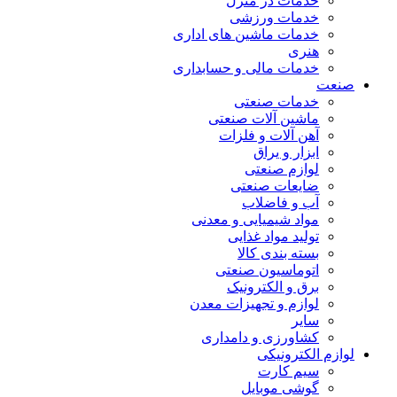
خدمات در منزل
خدمات ورزشی
خدمات ماشین های اداری
هنری
خدمات مالی و حسابداری
صنعت
خدمات صنعتی
ماشین آلات صنعتی
آهن آلات و فلزات
ابزار و یراق
لوازم صنعتی
ضایعات صنعتی
آب و فاضلاب
مواد شیمیایی و معدنی
تولید مواد غذایی
بسته بندی کالا
اتوماسیون صنعتی
برق و الکترونیک
لوازم و تجهیزات معدن
سایر
کشاورزی و دامداری
لوازم الکترونیکی
سیم کارت
گوشی موبایل