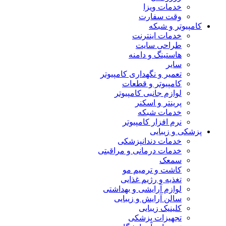
خدمات ویزا
وقت سفارت
کامپیوتر و شبکه
خدمات اینترنت
طراحی سایت
هاستینگ و دامنه
سایر
تعمیر و نگهداری کامپیوتر
کامپیوتر و قطعات
لوازم جانبی کامپیوتر
پرینتر و اسکنر
خدمات شبکه
نرم افزار کامپیوتر
پزشکی و زیبایی
خدمات دندانپزشکی
خدمات درمانی و مراقبتی
سمعک
کاشت و ترمیم مو
تغذیه و رژیم غذایی
لوازم آرایشی و بهداشتی
سالن آرایش و زیبایی
کلینیک زیبایی
تجهیزات پزشکی