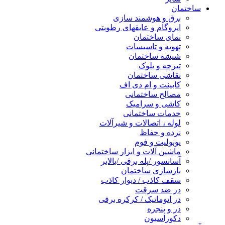
ساختمان
برق و هوشمند سازی
ایزوگام و عایقهای رطوبتی
نمای ساختمان
تهویه و تاسیسات
شیشه ساختمان
تیرچه و بلوک
نقاشی ساختمان
کابینت و ام دی اف
مصالح ساختمانی
کاشی و سرامیک
خدمات ساختمانی
لوله ، اتصالات و شیرآلات
نرده و حفاظ
یونولیت و فوم
ماشین آلات و ابزار ساختمانی
آسانسور /پله برقی /بالابر
بازسازی ساختمان
سقف کاذب / دیوار کاذب
در ضد سرقت
در اتوماتیک / کرکره برقی
در و پنجره
دکوراسیون