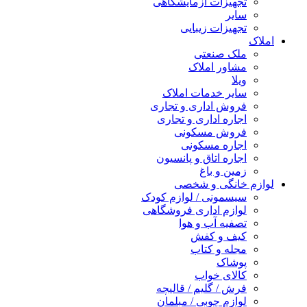
تجهیزات آزمایشگاهی
سایر
تجهیزات زیبایی
املاک
ملک صنعتی
مشاور املاک
ویلا
سایر خدمات املاک
فروش اداری و تجاری
اجاره اداری و تجاری
فروش مسکونی
اجاره مسکونی
اجاره اتاق و پانسیون
زمین و باغ
لوازم خانگی و شخصی
سیسمونی / لوازم کودک
لوازم اداری فروشگاهی
تصفیه آب و هوا
کیف و کفش
مجله و کتاب
پوشاک
کالای خواب
فرش / گلیم / قالیچه
لوازم چوبی / مبلمان