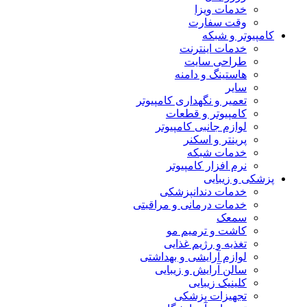
خدمات ویزا
وقت سفارت
کامپیوتر و شبکه
خدمات اینترنت
طراحی سایت
هاستینگ و دامنه
سایر
تعمیر و نگهداری کامپیوتر
کامپیوتر و قطعات
لوازم جانبی کامپیوتر
پرینتر و اسکنر
خدمات شبکه
نرم افزار کامپیوتر
پزشکی و زیبایی
خدمات دندانپزشکی
خدمات درمانی و مراقبتی
سمعک
کاشت و ترمیم مو
تغذیه و رژیم غذایی
لوازم آرایشی و بهداشتی
سالن آرایش و زیبایی
کلینیک زیبایی
تجهیزات پزشکی