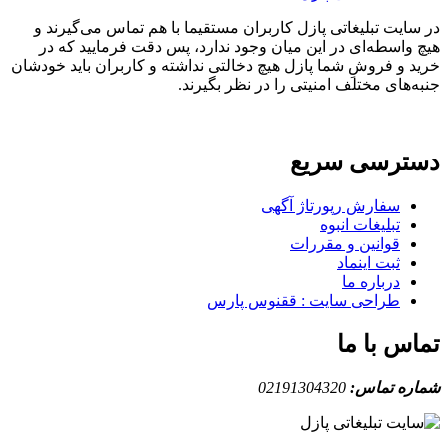
ایت تبلیغاتی پازل کاربران مستقیما با هم تماس می‌گیرند و
واسطه‌ای در این میان وجود ندارد، پس دقت فرمایید که در
 و فروشِ شما پازل هیچ دخالتی نداشته و کاربران باید خودشان
های مختلف امنیتی را در نظر بگیرند.
ترسی سریع
سفارش رپورتاژ آگهی
تبلیغات انبوه
قوانین و مقررات
ثبت اینماد
درباره ما
طراحی سایت : ققنوس پارس
س با ما
ه تماس:
02191304320