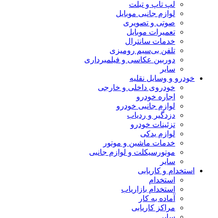
لپ تاپ و تبلت
لوازم جانبی موبایل
صوتی و تصویری
تعمیرات موبایل
خدمات سانترال
تلفن بی‌سیم رومیزی
دوربین عکاسی و فیلمبرداری
سایر
خودرو و وسایل نقلیه
خودروی داخلی و خارجی
اجاره خودرو
لوازم جانبی خودرو
دزدگیر و ردیاب
تزئینات خودرو
لوازم یدکی
خدمات ماشین و موتور
موتورسیکلت و لوازم جانبی
سایر
استخدام و کاریابی
استخدام
استخدام بازاریاب
آماده به کار
مراکز کاریابی
سایر