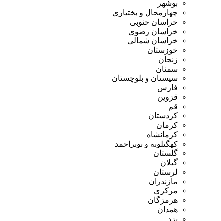
بوشهر
چهارمحال و بختیاری
خراسان جنوبی
خراسان رضوی
خراسان شمالی
خوزستان
زنجان
سمنان
سیستان و بلوچستان
فارس
قزوین
قم
کردستان
کرمان
کرمانشاه
کهگیلویه و بویراحمد
گلستان
گیلان
لرستان
مازندران
مرکزی
هرمزگان
همدان
یزد