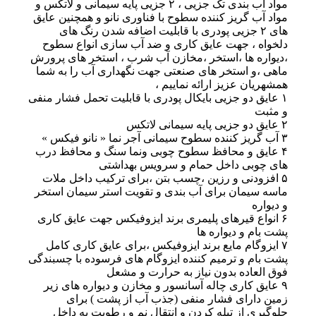
مواد آب بندی تک جزیی ، ۲ جزیی پایه سیمانی و لاتکس و
مواد آب گریز کننده سطوح با فناوری نانو و همچنین عایق
های ۲ جزیی پودری با قابلیت اضافه شدن رنگ های
دلخواه ، جهت عایق کاری و ضد آب سازی انواع سطوح
،دیواره ها ،استخر ،مخازن آب شرب ، استخر های پرورش
ماهی ،و استخر های صنعتی جهت نگهداری آب را به شما
همشهریان عزیز ارائه نماییم ،
۱ عایق دو جزیی بایکال پودری با قابلیت تحمل فشار منفی
و مثبت
۲ عایق دو جزیی پایه سیمانی لاتکس
۳ آب گریز کننده سطوح سیمانی آجر نما « نانو فیکس »
۴ عایق و محافظ سطوح چوبی ونما سنگ و محافظ درب
های چوبی داخل حمام و سرویس بهداشتی
۵ افزودنی و رزین ،چسب بتن ،برای ترکیب داخل ملات
ماسه سیمان برای آب بندی و تقویت استر سیمان استخر
و دیواره
۶ انواع قیرهای پلیمری برند ایزوفیکس جهت عایق کاری
پشت بام و دیواره ها
۷ ایزوگام مایع برند ایزوفیکس ،برای عایق کاری کامل
پشت بام و ترمیم کننده ایزوگام های فرسوده با چسبندگی
فوق العاده بدون نیاز به حرارت و مشعل
۹ عایق کاری چاله آسانسور و مخازن و دیواره های زیر
زمین دارای فشار منفی (جذب آب از پشت ) برای
جلوگیری از تپله کردن و انتقال نم و رطوبت به داخل