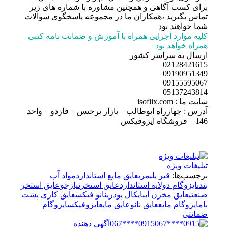
برای کسب آگاهی و همچنین مشاوره با شماره های زیر
تماس بگیرید ،همکاران ما در مجموعه پاسخگوی سوالات
شما خواهند بود
کلیه موارد اجرایی همراه با آموزش و ضمانت نامه کتبی
همراه خواهد بود
ارسال به سراسر کشور
02128421615
09190951349
09155595067
05137243814
سایت ما : isofiix.com
آدرس : چهارراه ابوطالب – بازار برجیس – فازدو – واحد
146 – فروشگاه ایزوفیکس
تبلیغات ویژه
برچسب‌ها:
قیر پلیمری
عایق مایع استاندارد
مواد آب
بندی
ایزوگام دولایه استاندارد
عایق استخر
نیازجو
عایق استخر
صنعتی
عایق مخزن آب
بایکال پودری
نانو فیکس
عایق کاری پشت
بام
ایزوگام مایع
عایق نانو
عایق مایع
ایزوفیکس
ایزوگام
ضمانتی
0915****067
آگهی دهنده