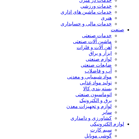
خدمات در منزل
خدمات ورزشی
خدمات ماشین های اداری
هنری
خدمات مالی و حسابداری
صنعت
خدمات صنعتی
ماشین آلات صنعتی
آهن آلات و فلزات
ابزار و یراق
لوازم صنعتی
ضایعات صنعتی
آب و فاضلاب
مواد شیمیایی و معدنی
تولید مواد غذایی
بسته بندی کالا
اتوماسیون صنعتی
برق و الکترونیک
لوازم و تجهیزات معدن
سایر
کشاورزی و دامداری
لوازم الکترونیکی
سیم کارت
گوشی موبایل