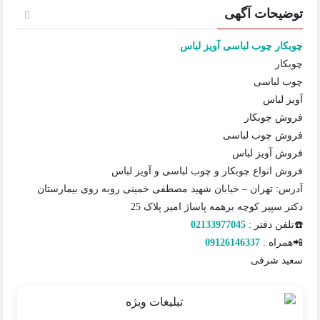
توضیحات آگهی
چوبكار چوب لباسی آويز لباس
چوبكار
چوب لباسی
آويز لباس
فروش چوبكار
فروش چوب لباسی
فروش آويز لباس
فروش انواع چوبكار و چوب لباسی و آويز لباس
آدرس: تهران – خیابان شهید مصطفی خمینی روبه روی بیمارستان
دکتر سپیر کوچه برهمه پاساژ امیر پلاک 25
☎️تلفن دفتر :
02133977045
📲همراه :
09126146337
سعید شرفی