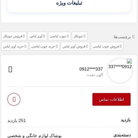
تبلیغات ویژه
چوبكار
چوب لباسی
آويز لباس
فروش چوبكار
برچسب‌ها:
فروش چوب لباسی
فروش آويز لباس
خرید چوب لباسی
خرید آويز لباس
0912****337
آگهی دهنده
اطلاعات تماس
بازدید
251 بازدید
دسته‌بندی
پوشاک
لوازم خانگی و شخصی