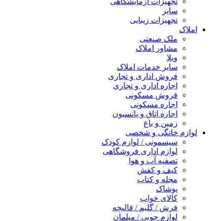
تجهیزات آزمایشگاهی
سایر
تجهیزات زیبایی
املاک
ملک صنعتی
مشاور املاک
ویلا
سایر خدمات املاک
فروش اداری و تجاری
اجاره اداری و تجاری
فروش مسکونی
اجاره مسکونی
اجاره اتاق و پانسیون
زمین و باغ
لوازم خانگی و شخصی
سیسمونی / لوازم کودک
لوازم اداری فروشگاهی
تصفیه آب و هوا
کیف و کفش
مجله و کتاب
پوشاک
کالای خواب
فرش / گلیم / قالیچه
لوازم چوبی / مبلمان