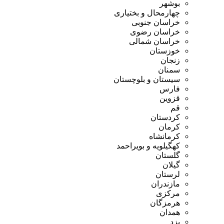
بوشهر
چهارمحال و بختیاری
خراسان جنوبی
خراسان رضوی
خراسان شمالی
خوزستان
زنجان
سمنان
سیستان و بلوچستان
فارس
قزوین
قم
کردستان
کرمان
کرمانشاه
کهگیلویه و بویراحمد
گلستان
گیلان
لرستان
مازندران
مرکزی
هرمزگان
همدان
یزد