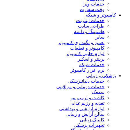
خدمات ویزا
وقت سفارت
کامپیوتر و شبکه
خدمات اینترنت
طراحی سایت
هاستینگ و دامنه
سایر
تعمیر و نگهداری کامپیوتر
کامپیوتر و قطعات
لوازم جانبی کامپیوتر
پرینتر و اسکنر
خدمات شبکه
نرم افزار کامپیوتر
پزشکی و زیبایی
خدمات دندانپزشکی
خدمات درمانی و مراقبتی
سمعک
کاشت و ترمیم مو
تغذیه و رژیم غذایی
لوازم آرایشی و بهداشتی
سالن آرایش و زیبایی
کلینیک زیبایی
تجهیزات پزشکی