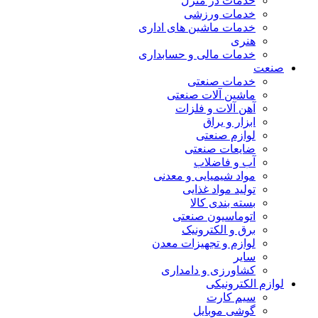
خدمات در منزل
خدمات ورزشی
خدمات ماشین های اداری
هنری
خدمات مالی و حسابداری
صنعت
خدمات صنعتی
ماشین آلات صنعتی
آهن آلات و فلزات
ابزار و یراق
لوازم صنعتی
ضایعات صنعتی
آب و فاضلاب
مواد شیمیایی و معدنی
تولید مواد غذایی
بسته بندی کالا
اتوماسیون صنعتی
برق و الکترونیک
لوازم و تجهیزات معدن
سایر
کشاورزی و دامداری
لوازم الکترونیکی
سیم کارت
گوشی موبایل