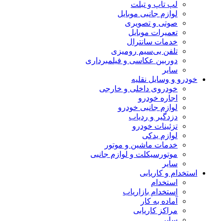
لپ تاپ و تبلت
لوازم جانبی موبایل
صوتی و تصویری
تعمیرات موبایل
خدمات سانترال
تلفن بی‌سیم رومیزی
دوربین عکاسی و فیلمبرداری
سایر
خودرو و وسایل نقلیه
خودروی داخلی و خارجی
اجاره خودرو
لوازم جانبی خودرو
دزدگیر و ردیاب
تزئینات خودرو
لوازم یدکی
خدمات ماشین و موتور
موتورسیکلت و لوازم جانبی
سایر
استخدام و کاریابی
استخدام
استخدام بازاریاب
آماده به کار
مراکز کاریابی
سایر