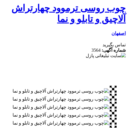
ب روسی ترموود چهارتراش
چیق و تابلو و نما
ان
 بگیرید
ه آگهی:
3564