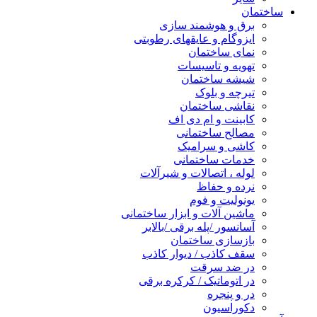
ساختمان
برق و هوشمند سازی
ایزوگام و عایقهای رطوبتی
نمای ساختمان
تهویه و تاسیسات
شیشه ساختمان
تیرچه و بلوک
نقاشی ساختمان
کابینت و ام دی اف
مصالح ساختمانی
کاشی و سرامیک
خدمات ساختمانی
لوله ، اتصالات و شیرآلات
نرده و حفاظ
یونولیت و فوم
ماشین آلات و ابزار ساختمانی
آسانسور /پله برقی /بالابر
بازسازی ساختمان
سقف کاذب / دیوار کاذب
در ضد سرقت
در اتوماتیک / کرکره برقی
در و پنجره
دکوراسیون