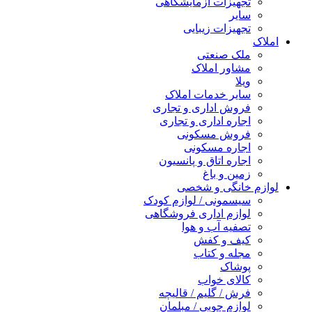
تجهیزات آزمایشگاهی
سایر
تجهیزات زیبایی
املاک
ملک صنعتی
مشاور املاک
ویلا
سایر خدمات املاک
فروش اداری و تجاری
اجاره اداری و تجاری
فروش مسکونی
اجاره مسکونی
اجاره اتاق و پانسیون
زمین و باغ
لوازم خانگی و شخصی
سیسمونی / لوازم کودک
لوازم اداری فروشگاهی
تصفیه آب و هوا
کیف و کفش
مجله و کتاب
پوشاک
کالای خواب
فرش / گلیم / قالیچه
لوازم چوبی / مبلمان