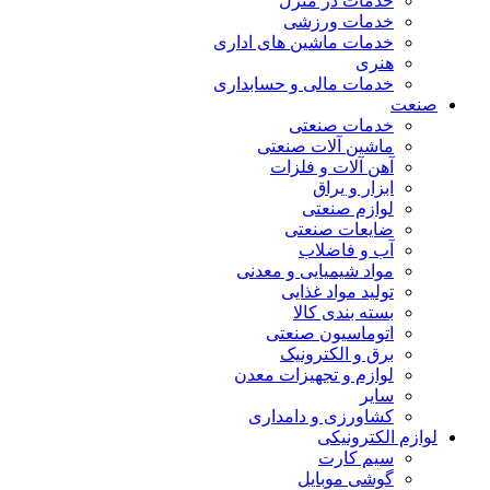
خدمات در منزل
خدمات ورزشی
خدمات ماشین های اداری
هنری
خدمات مالی و حسابداری
صنعت
خدمات صنعتی
ماشین آلات صنعتی
آهن آلات و فلزات
ابزار و یراق
لوازم صنعتی
ضایعات صنعتی
آب و فاضلاب
مواد شیمیایی و معدنی
تولید مواد غذایی
بسته بندی کالا
اتوماسیون صنعتی
برق و الکترونیک
لوازم و تجهیزات معدن
سایر
کشاورزی و دامداری
لوازم الکترونیکی
سیم کارت
گوشی موبایل