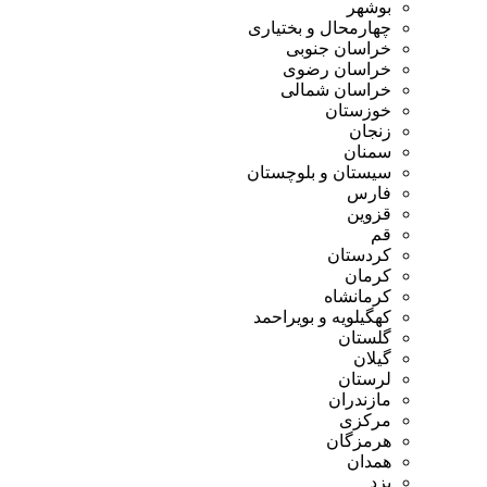
بوشهر
چهارمحال و بختیاری
خراسان جنوبی
خراسان رضوی
خراسان شمالی
خوزستان
زنجان
سمنان
سیستان و بلوچستان
فارس
قزوین
قم
کردستان
کرمان
کرمانشاه
کهگیلویه و بویراحمد
گلستان
گیلان
لرستان
مازندران
مرکزی
هرمزگان
همدان
یزد