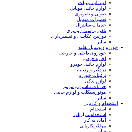
لپ تاپ و تبلت
لوازم جانبی موبایل
صوتی و تصویری
تعمیرات موبایل
خدمات سانترال
تلفن بی‌سیم رومیزی
دوربین عکاسی و فیلمبرداری
سایر
خودرو و وسایل نقلیه
خودروی داخلی و خارجی
اجاره خودرو
لوازم جانبی خودرو
دزدگیر و ردیاب
تزئینات خودرو
لوازم یدکی
خدمات ماشین و موتور
موتورسیکلت و لوازم جانبی
سایر
استخدام و کاریابی
استخدام
استخدام بازاریاب
آماده به کار
مراکز کاریابی
سایر