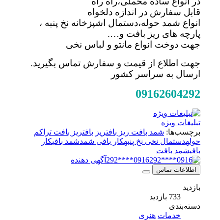
در انواع ساده مخملی،راه راه
قابل سفارش در اندازه دلخواه
انواع شمد حوله،دستمال اشپزخانه نخ پنبه ،
پارچه های ریز بافت و….
جهت دوخت انواع مانتو و لباس نخی
جهت اطلاع از قیمت و سفارش تماس بگیرید.
ارسال به سراسر کشور
09162604292
تبلیغات ویژه
برچسب‌ها:
شمد بافت ریز بافت
ریز بافت
ریز بافت تراکم
حوله
دستمال نخی نخ پنبه
کار بافی شمد
شمد بافی
کار
بافی
شمد بافت
0916****292
آگهی دهنده
اطلاعات تماس
بازدید
733 بازدید
دسته‌بندی
خدمات
هنری