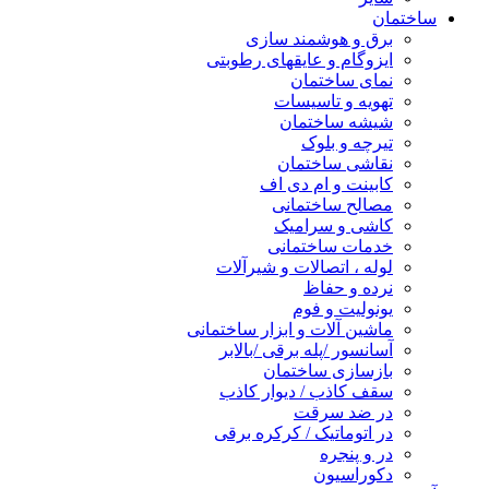
ساختمان
برق و هوشمند سازی
ایزوگام و عایقهای رطوبتی
نمای ساختمان
تهویه و تاسیسات
شیشه ساختمان
تیرچه و بلوک
نقاشی ساختمان
کابینت و ام دی اف
مصالح ساختمانی
کاشی و سرامیک
خدمات ساختمانی
لوله ، اتصالات و شیرآلات
نرده و حفاظ
یونولیت و فوم
ماشین آلات و ابزار ساختمانی
آسانسور /پله برقی /بالابر
بازسازی ساختمان
سقف کاذب / دیوار کاذب
در ضد سرقت
در اتوماتیک / کرکره برقی
در و پنجره
دکوراسیون