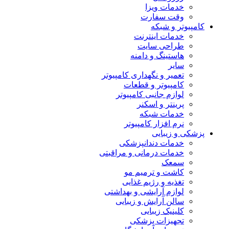
خدمات ویزا
وقت سفارت
کامپیوتر و شبکه
خدمات اینترنت
طراحی سایت
هاستینگ و دامنه
سایر
تعمیر و نگهداری کامپیوتر
کامپیوتر و قطعات
لوازم جانبی کامپیوتر
پرینتر و اسکنر
خدمات شبکه
نرم افزار کامپیوتر
پزشکی و زیبایی
خدمات دندانپزشکی
خدمات درمانی و مراقبتی
سمعک
کاشت و ترمیم مو
تغذیه و رژیم غذایی
لوازم آرایشی و بهداشتی
سالن آرایش و زیبایی
کلینیک زیبایی
تجهیزات پزشکی