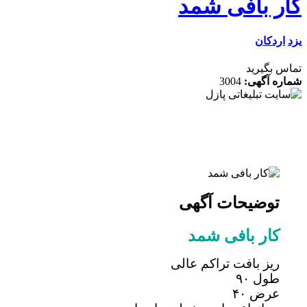
ر بافی شمد
ردکان
 بگیرید
ه آگهی:
3004
توضیحات آگهی
کار بافی شمد
ریز بافت تراکم عالی
طول ۹۰
عرض ۴۰