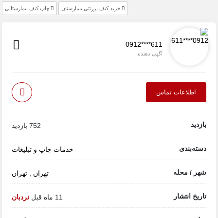
خرید کیف برزنتی بیمارستان
چاپ کیف بیمارستانی
0912****611
آگهی دهنده
اطلاعات تماس
بازدید
752 بازدید
دسته‌بندی
خدمات
چاپ و تبلیغات
شهر / محله
تهران
,
تهران
تاریخ انتشار
11 ماه قبل
نردبان