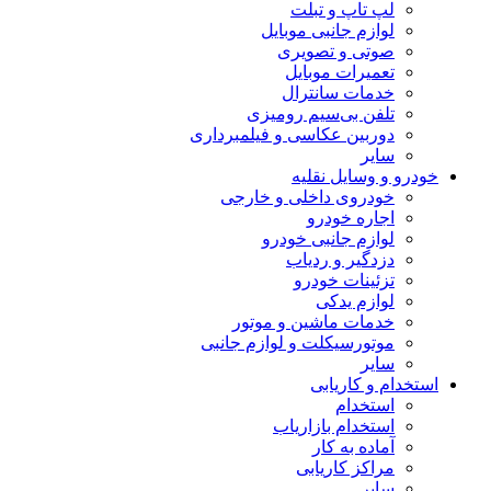
لپ تاپ و تبلت
لوازم جانبی موبایل
صوتی و تصویری
تعمیرات موبایل
خدمات سانترال
تلفن بی‌سیم رومیزی
دوربین عکاسی و فیلمبرداری
سایر
خودرو و وسایل نقلیه
خودروی داخلی و خارجی
اجاره خودرو
لوازم جانبی خودرو
دزدگیر و ردیاب
تزئینات خودرو
لوازم یدکی
خدمات ماشین و موتور
موتورسیکلت و لوازم جانبی
سایر
استخدام و کاریابی
استخدام
استخدام بازاریاب
آماده به کار
مراکز کاریابی
سایر