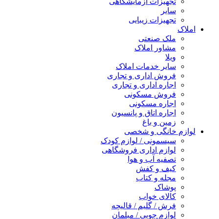
تجهیزات آزمایشگاهی
سایر
تجهیزات زیبایی
املاک
ملک صنعتی
مشاور املاک
ویلا
سایر خدمات املاک
فروش اداری و تجاری
اجاره اداری و تجاری
فروش مسکونی
اجاره مسکونی
اجاره اتاق و پانسیون
زمین و باغ
لوازم خانگی و شخصی
سیسمونی / لوازم کودک
لوازم اداری فروشگاهی
تصفیه آب و هوا
کیف و کفش
مجله و کتاب
پوشاک
کالای خواب
فرش / گلیم / قالیچه
لوازم چوبی / مبلمان