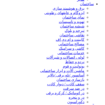
ساختمان
برق و هوشمند سازی
ایزوگام و عایقهای رطوبتی
نمای ساختمان
تهویه و تاسیسات
شیشه ساختمان
تیرچه و بلوک
نقاشی ساختمان
کابینت و ام دی اف
مصالح ساختمانی
کاشی و سرامیک
خدمات ساختمانی
لوله ، اتصالات و شیرآلات
نرده و حفاظ
یونولیت و فوم
ماشین آلات و ابزار ساختمانی
آسانسور /پله برقی /بالابر
بازسازی ساختمان
سقف کاذب / دیوار کاذب
در ضد سرقت
در اتوماتیک / کرکره برقی
در و پنجره
دکوراسیون