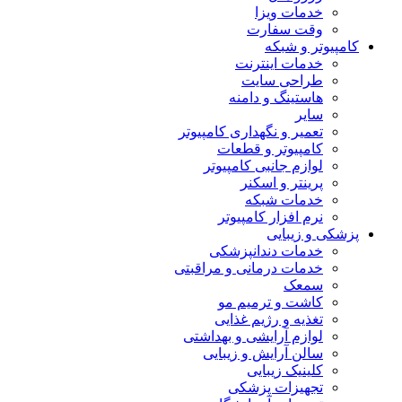
خدمات ویزا
وقت سفارت
کامپیوتر و شبکه
خدمات اینترنت
طراحی سایت
هاستینگ و دامنه
سایر
تعمیر و نگهداری کامپیوتر
کامپیوتر و قطعات
لوازم جانبی کامپیوتر
پرینتر و اسکنر
خدمات شبکه
نرم افزار کامپیوتر
پزشکی و زیبایی
خدمات دندانپزشکی
خدمات درمانی و مراقبتی
سمعک
کاشت و ترمیم مو
تغذیه و رژیم غذایی
لوازم آرایشی و بهداشتی
سالن آرایش و زیبایی
کلینیک زیبایی
تجهیزات پزشکی