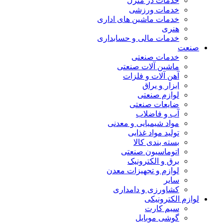
خدمات در منزل
خدمات ورزشی
خدمات ماشین های اداری
هنری
خدمات مالی و حسابداری
صنعت
خدمات صنعتی
ماشین آلات صنعتی
آهن آلات و فلزات
ابزار و یراق
لوازم صنعتی
ضایعات صنعتی
آب و فاضلاب
مواد شیمیایی و معدنی
تولید مواد غذایی
بسته بندی کالا
اتوماسیون صنعتی
برق و الکترونیک
لوازم و تجهیزات معدن
سایر
کشاورزی و دامداری
لوازم الکترونیکی
سیم کارت
گوشی موبایل