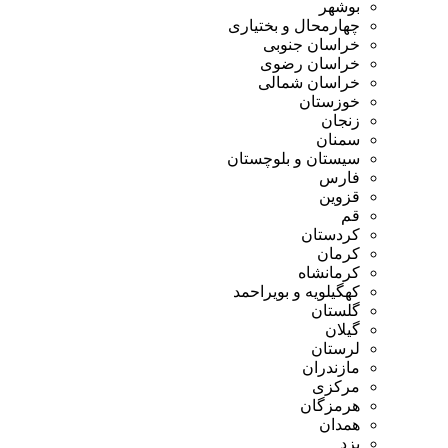
بوشهر
چهارمحال و بختیاری
خراسان جنوبی
خراسان رضوی
خراسان شمالی
خوزستان
زنجان
سمنان
سیستان و بلوچستان
فارس
قزوین
قم
کردستان
کرمان
کرمانشاه
کهگیلویه و بویراحمد
گلستان
گیلان
لرستان
مازندران
مرکزی
هرمزگان
همدان
یزد