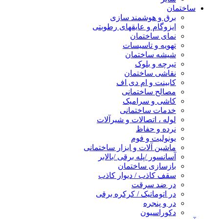
ساختمان
برق و هوشمند سازی
ایزوگام و عایقهای رطوبتی
نمای ساختمان
تهویه و تاسیسات
شیشه ساختمان
تیرچه و بلوک
نقاشی ساختمان
کابینت و ام دی اف
مصالح ساختمانی
کاشی و سرامیک
خدمات ساختمانی
لوله ، اتصالات و شیرآلات
نرده و حفاظ
یونولیت و فوم
ماشین آلات و ابزار ساختمانی
آسانسور /پله برقی /بالابر
بازسازی ساختمان
سقف کاذب / دیوار کاذب
در ضد سرقت
در اتوماتیک / کرکره برقی
در و پنجره
دکوراسیون