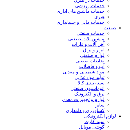
خدمات در منزل
خدمات ورزشی
خدمات ماشین های اداری
هنری
خدمات مالی و حسابداری
صنعت
خدمات صنعتی
ماشین آلات صنعتی
آهن آلات و فلزات
ابزار و یراق
لوازم صنعتی
ضایعات صنعتی
آب و فاضلاب
مواد شیمیایی و معدنی
تولید مواد غذایی
بسته بندی کالا
اتوماسیون صنعتی
برق و الکترونیک
لوازم و تجهیزات معدن
سایر
کشاورزی و دامداری
لوازم الکترونیکی
سیم کارت
گوشی موبایل