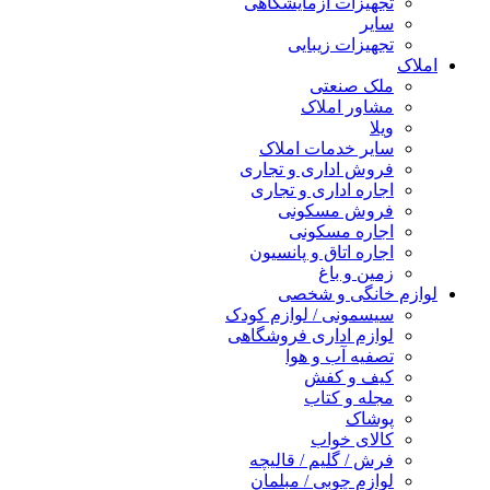
تجهیزات آزمایشگاهی
سایر
تجهیزات زیبایی
املاک
ملک صنعتی
مشاور املاک
ویلا
سایر خدمات املاک
فروش اداری و تجاری
اجاره اداری و تجاری
فروش مسکونی
اجاره مسکونی
اجاره اتاق و پانسیون
زمین و باغ
لوازم خانگی و شخصی
سیسمونی / لوازم کودک
لوازم اداری فروشگاهی
تصفیه آب و هوا
کیف و کفش
مجله و کتاب
پوشاک
کالای خواب
فرش / گلیم / قالیچه
لوازم چوبی / مبلمان