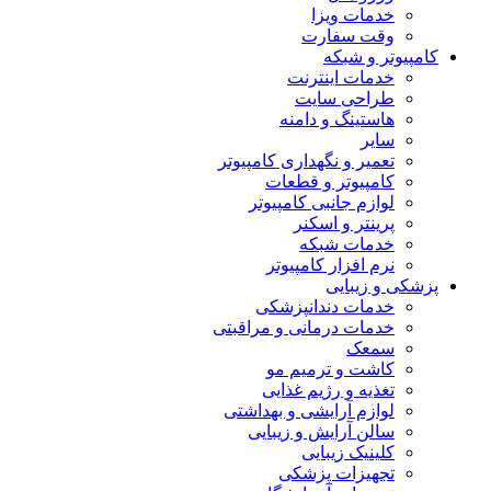
خدمات ویزا
وقت سفارت
کامپیوتر و شبکه
خدمات اینترنت
طراحی سایت
هاستینگ و دامنه
سایر
تعمیر و نگهداری کامپیوتر
کامپیوتر و قطعات
لوازم جانبی کامپیوتر
پرینتر و اسکنر
خدمات شبکه
نرم افزار کامپیوتر
پزشکی و زیبایی
خدمات دندانپزشکی
خدمات درمانی و مراقبتی
سمعک
کاشت و ترمیم مو
تغذیه و رژیم غذایی
لوازم آرایشی و بهداشتی
سالن آرایش و زیبایی
کلینیک زیبایی
تجهیزات پزشکی