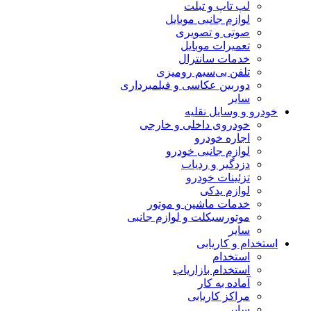
لپ تاپ و تبلت
لوازم جانبی موبایل
صوتی و تصویری
تعمیرات موبایل
خدمات سانترال
تلفن بی‌سیم رومیزی
دوربین عکاسی و فیلمبرداری
سایر
خودرو و وسایل نقلیه
خودروی داخلی و خارجی
اجاره خودرو
لوازم جانبی خودرو
دزدگیر و ردیاب
تزئینات خودرو
لوازم یدکی
خدمات ماشین و موتور
موتورسیکلت و لوازم جانبی
سایر
استخدام و کاریابی
استخدام
استخدام بازاریاب
آماده به کار
مراکز کاریابی
سایر