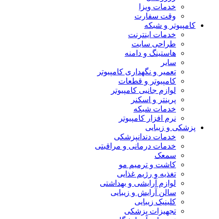
خدمات ویزا
وقت سفارت
کامپیوتر و شبکه
خدمات اینترنت
طراحی سایت
هاستینگ و دامنه
سایر
تعمیر و نگهداری کامپیوتر
کامپیوتر و قطعات
لوازم جانبی کامپیوتر
پرینتر و اسکنر
خدمات شبکه
نرم افزار کامپیوتر
پزشکی و زیبایی
خدمات دندانپزشکی
خدمات درمانی و مراقبتی
سمعک
کاشت و ترمیم مو
تغذیه و رژیم غذایی
لوازم آرایشی و بهداشتی
سالن آرایش و زیبایی
کلینیک زیبایی
تجهیزات پزشکی