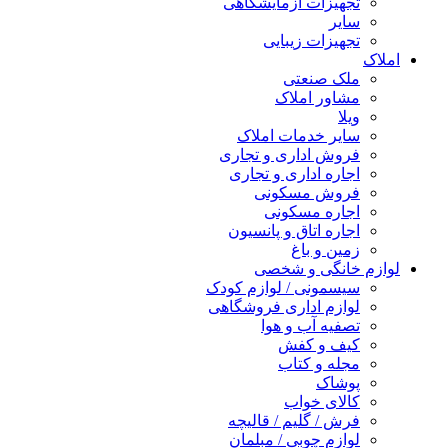
تجهیزات آزمایشگاهی
سایر
تجهیزات زیبایی
املاک
ملک صنعتی
مشاور املاک
ویلا
سایر خدمات املاک
فروش اداری و تجاری
اجاره اداری و تجاری
فروش مسکونی
اجاره مسکونی
اجاره اتاق و پانسیون
زمین و باغ
لوازم خانگی و شخصی
سیسمونی / لوازم کودک
لوازم اداری فروشگاهی
تصفیه آب و هوا
کیف و کفش
مجله و کتاب
پوشاک
کالای خواب
فرش / گلیم / قالیچه
لوازم چوبی / مبلمان