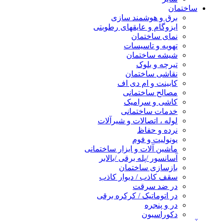
ساختمان
برق و هوشمند سازی
ایزوگام و عایقهای رطوبتی
نمای ساختمان
تهویه و تاسیسات
شیشه ساختمان
تیرچه و بلوک
نقاشی ساختمان
کابینت و ام دی اف
مصالح ساختمانی
کاشی و سرامیک
خدمات ساختمانی
لوله ، اتصالات و شیرآلات
نرده و حفاظ
یونولیت و فوم
ماشین آلات و ابزار ساختمانی
آسانسور /پله برقی /بالابر
بازسازی ساختمان
سقف کاذب / دیوار کاذب
در ضد سرقت
در اتوماتیک / کرکره برقی
در و پنجره
دکوراسیون