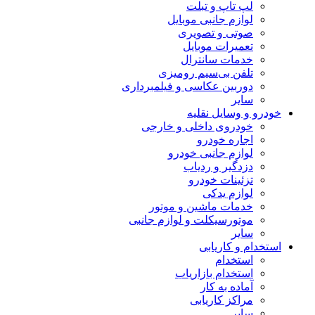
لپ تاپ و تبلت
لوازم جانبی موبایل
صوتی و تصویری
تعمیرات موبایل
خدمات سانترال
تلفن بی‌سیم رومیزی
دوربین عکاسی و فیلمبرداری
سایر
خودرو و وسایل نقلیه
خودروی داخلی و خارجی
اجاره خودرو
لوازم جانبی خودرو
دزدگیر و ردیاب
تزئینات خودرو
لوازم یدکی
خدمات ماشین و موتور
موتورسیکلت و لوازم جانبی
سایر
استخدام و کاریابی
استخدام
استخدام بازاریاب
آماده به کار
مراکز کاریابی
سایر