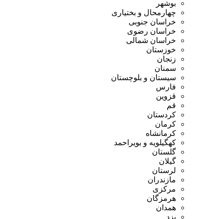
بوشهر
چهارمحال و بختیاری
خراسان جنوبی
خراسان رضوی
خراسان شمالی
خوزستان
زنجان
سمنان
سیستان و بلوچستان
فارس
قزوین
قم
کردستان
کرمان
کرمانشاه
کهگیلویه و بویراحمد
گلستان
گیلان
لرستان
مازندران
مرکزی
هرمزگان
همدان
یزد