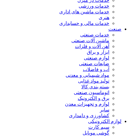
خدمات در منزل
خدمات ورزشی
خدمات ماشین های اداری
هنری
خدمات مالی و حسابداری
صنعت
خدمات صنعتی
ماشین آلات صنعتی
آهن آلات و فلزات
ابزار و یراق
لوازم صنعتی
ضایعات صنعتی
آب و فاضلاب
مواد شیمیایی و معدنی
تولید مواد غذایی
بسته بندی کالا
اتوماسیون صنعتی
برق و الکترونیک
لوازم و تجهیزات معدن
سایر
کشاورزی و دامداری
لوازم الکترونیکی
سیم کارت
گوشی موبایل