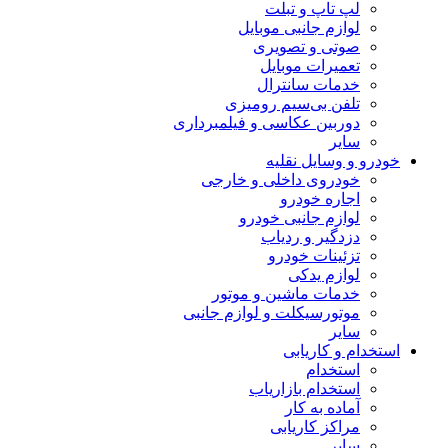
لپ تاپ و تبلت
لوازم جانبی موبایل
صوتی و تصویری
تعمیرات موبایل
خدمات سانترال
تلفن بی‌سیم رومیزی
دوربین عکاسی و فیلمبرداری
سایر
خودرو و وسایل نقلیه
خودروی داخلی و خارجی
اجاره خودرو
لوازم جانبی خودرو
دزدگیر و ردیاب
تزئینات خودرو
لوازم یدکی
خدمات ماشین و موتور
موتورسیکلت و لوازم جانبی
سایر
استخدام و کاریابی
استخدام
استخدام بازاریاب
آماده به کار
مراکز کاریابی
سایر