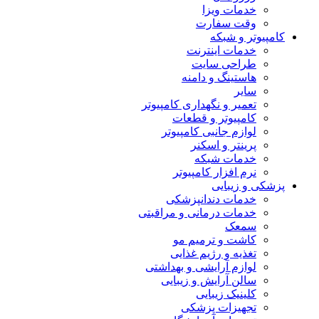
خدمات ویزا
وقت سفارت
کامپیوتر و شبکه
خدمات اینترنت
طراحی سایت
هاستینگ و دامنه
سایر
تعمیر و نگهداری کامپیوتر
کامپیوتر و قطعات
لوازم جانبی کامپیوتر
پرینتر و اسکنر
خدمات شبکه
نرم افزار کامپیوتر
پزشکی و زیبایی
خدمات دندانپزشکی
خدمات درمانی و مراقبتی
سمعک
کاشت و ترمیم مو
تغذیه و رژیم غذایی
لوازم آرایشی و بهداشتی
سالن آرایش و زیبایی
کلینیک زیبایی
تجهیزات پزشکی