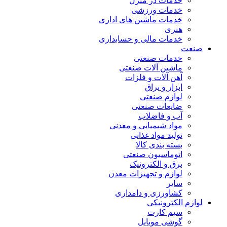
خدمات در منزل
خدمات ورزشی
خدمات ماشین های اداری
هنری
خدمات مالی و حسابداری
صنعت
خدمات صنعتی
ماشین آلات صنعتی
آهن آلات و فلزات
ابزار و یراق
لوازم صنعتی
ضایعات صنعتی
آب و فاضلاب
مواد شیمیایی و معدنی
تولید مواد غذایی
بسته بندی کالا
اتوماسیون صنعتی
برق و الکترونیک
لوازم و تجهیزات معدن
سایر
کشاورزی و دامداری
لوازم الکترونیکی
سیم کارت
گوشی موبایل