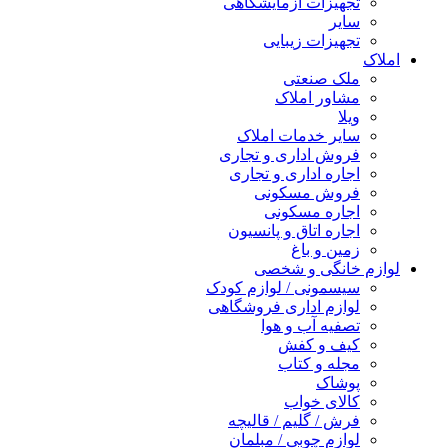
تجهیزات آزمایشگاهی
سایر
تجهیزات زیبایی
املاک
ملک صنعتی
مشاور املاک
ویلا
سایر خدمات املاک
فروش اداری و تجاری
اجاره اداری و تجاری
فروش مسکونی
اجاره مسکونی
اجاره اتاق و پانسیون
زمین و باغ
لوازم خانگی و شخصی
سیسمونی / لوازم کودک
لوازم اداری فروشگاهی
تصفیه آب و هوا
کیف و کفش
مجله و کتاب
پوشاک
کالای خواب
فرش / گلیم / قالیچه
لوازم چوبی / مبلمان