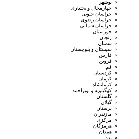
بوشهر
چهارمحال و بختیاری
خراسان جنوبی
خراسان رضوی
خراسان شمالی
خوزستان
زنجان
سمنان
سیستان و بلوچستان
فارس
قزوین
قم
کردستان
کرمان
کرمانشاه
کهگیلویه و بویراحمد
گلستان
گیلان
لرستان
مازندران
مرکزی
هرمزگان
همدان
یزد