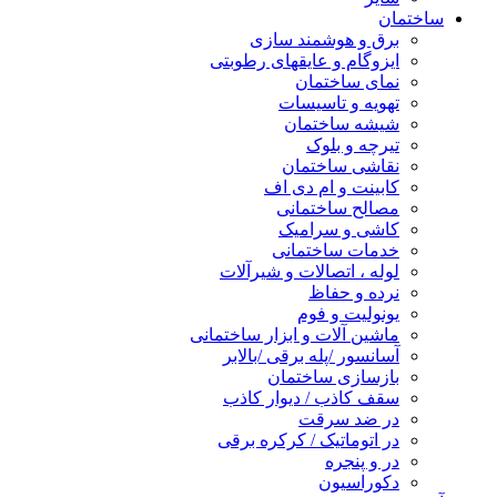
ساختمان
برق و هوشمند سازی
ایزوگام و عایقهای رطوبتی
نمای ساختمان
تهویه و تاسیسات
شیشه ساختمان
تیرچه و بلوک
نقاشی ساختمان
کابینت و ام دی اف
مصالح ساختمانی
کاشی و سرامیک
خدمات ساختمانی
لوله ، اتصالات و شیرآلات
نرده و حفاظ
یونولیت و فوم
ماشین آلات و ابزار ساختمانی
آسانسور /پله برقی /بالابر
بازسازی ساختمان
سقف کاذب / دیوار کاذب
در ضد سرقت
در اتوماتیک / کرکره برقی
در و پنجره
دکوراسیون