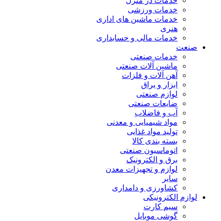
خدمات در منزل
خدمات ورزشی
خدمات ماشین های اداری
هنری
خدمات مالی و حسابداری
صنعت
خدمات صنعتی
ماشین آلات صنعتی
آهن آلات و فلزات
ابزار و یراق
لوازم صنعتی
ضایعات صنعتی
آب و فاضلاب
مواد شیمیایی و معدنی
تولید مواد غذایی
بسته بندی کالا
اتوماسیون صنعتی
برق و الکترونیک
لوازم و تجهیزات معدن
سایر
کشاورزی و دامداری
لوازم الکترونیکی
سیم کارت
گوشی موبایل