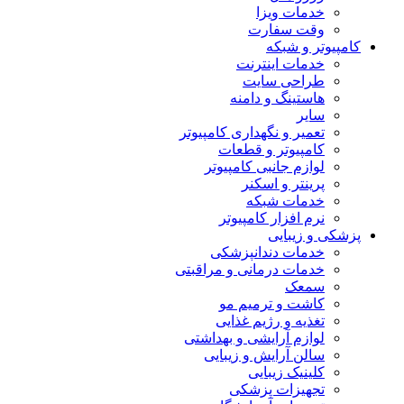
خدمات ویزا
وقت سفارت
کامپیوتر و شبکه
خدمات اینترنت
طراحی سایت
هاستینگ و دامنه
سایر
تعمیر و نگهداری کامپیوتر
کامپیوتر و قطعات
لوازم جانبی کامپیوتر
پرینتر و اسکنر
خدمات شبکه
نرم افزار کامپیوتر
پزشکی و زیبایی
خدمات دندانپزشکی
خدمات درمانی و مراقبتی
سمعک
کاشت و ترمیم مو
تغذیه و رژیم غذایی
لوازم آرایشی و بهداشتی
سالن آرایش و زیبایی
کلینیک زیبایی
تجهیزات پزشکی