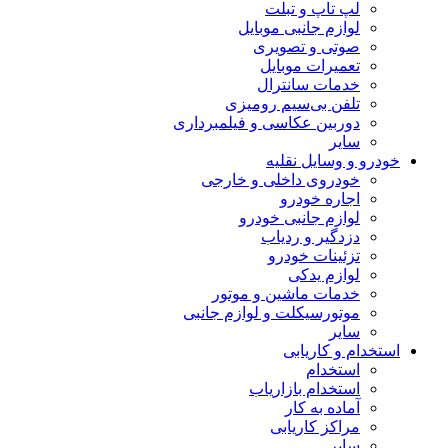
لپ تاپ و تبلت
لوازم جانبی موبایل
صوتی و تصویری
تعمیرات موبایل
خدمات سانترال
تلفن بی‌سیم رومیزی
دوربین عکاسی و فیلمبرداری
سایر
خودرو و وسایل نقلیه
خودروی داخلی و خارجی
اجاره خودرو
لوازم جانبی خودرو
دزدگیر و ردیاب
تزئینات خودرو
لوازم یدکی
خدمات ماشین و موتور
موتورسیکلت و لوازم جانبی
سایر
استخدام و کاریابی
استخدام
استخدام بازاریاب
آماده به کار
مراکز کاریابی
سایر