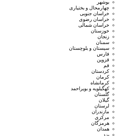
بوشهر
چهارمحال و بختیاری
خراسان جنوبی
خراسان رضوی
خراسان شمالی
خوزستان
زنجان
سمنان
سیستان و بلوچستان
فارس
قزوین
قم
کردستان
کرمان
کرمانشاه
کهگیلویه و بویراحمد
گلستان
گیلان
لرستان
مازندران
مرکزی
هرمزگان
همدان
یزد