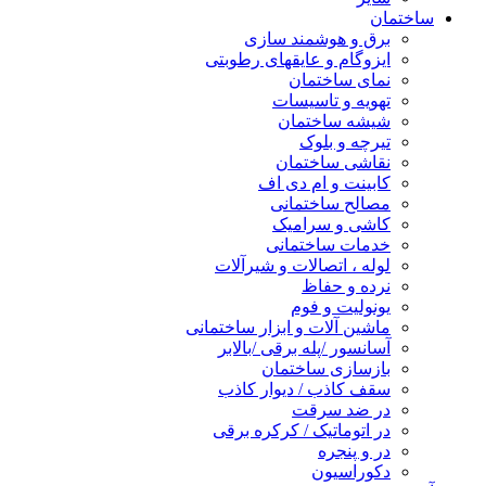
ساختمان
برق و هوشمند سازی
ایزوگام و عایقهای رطوبتی
نمای ساختمان
تهویه و تاسیسات
شیشه ساختمان
تیرچه و بلوک
نقاشی ساختمان
کابینت و ام دی اف
مصالح ساختمانی
کاشی و سرامیک
خدمات ساختمانی
لوله ، اتصالات و شیرآلات
نرده و حفاظ
یونولیت و فوم
ماشین آلات و ابزار ساختمانی
آسانسور /پله برقی /بالابر
بازسازی ساختمان
سقف کاذب / دیوار کاذب
در ضد سرقت
در اتوماتیک / کرکره برقی
در و پنجره
دکوراسیون