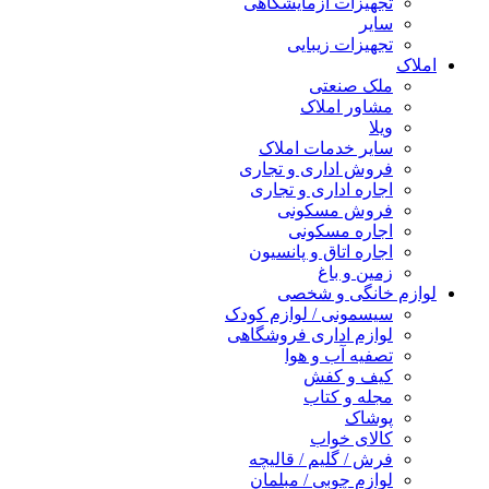
تجهیزات آزمایشگاهی
سایر
تجهیزات زیبایی
املاک
ملک صنعتی
مشاور املاک
ویلا
سایر خدمات املاک
فروش اداری و تجاری
اجاره اداری و تجاری
فروش مسکونی
اجاره مسکونی
اجاره اتاق و پانسیون
زمین و باغ
لوازم خانگی و شخصی
سیسمونی / لوازم کودک
لوازم اداری فروشگاهی
تصفیه آب و هوا
کیف و کفش
مجله و کتاب
پوشاک
کالای خواب
فرش / گلیم / قالیچه
لوازم چوبی / مبلمان