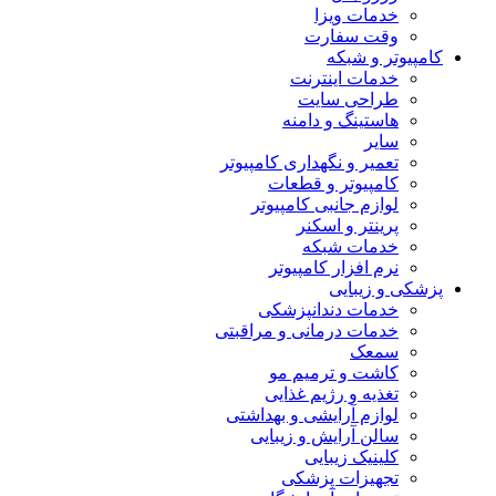
خدمات ویزا
وقت سفارت
کامپیوتر و شبکه
خدمات اینترنت
طراحی سایت
هاستینگ و دامنه
سایر
تعمیر و نگهداری کامپیوتر
کامپیوتر و قطعات
لوازم جانبی کامپیوتر
پرینتر و اسکنر
خدمات شبکه
نرم افزار کامپیوتر
پزشکی و زیبایی
خدمات دندانپزشکی
خدمات درمانی و مراقبتی
سمعک
کاشت و ترمیم مو
تغذیه و رژیم غذایی
لوازم آرایشی و بهداشتی
سالن آرایش و زیبایی
کلینیک زیبایی
تجهیزات پزشکی