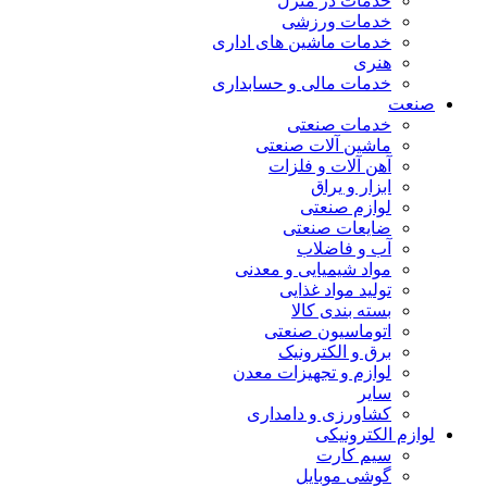
خدمات در منزل
خدمات ورزشی
خدمات ماشین های اداری
هنری
خدمات مالی و حسابداری
صنعت
خدمات صنعتی
ماشین آلات صنعتی
آهن آلات و فلزات
ابزار و یراق
لوازم صنعتی
ضایعات صنعتی
آب و فاضلاب
مواد شیمیایی و معدنی
تولید مواد غذایی
بسته بندی کالا
اتوماسیون صنعتی
برق و الکترونیک
لوازم و تجهیزات معدن
سایر
کشاورزی و دامداری
لوازم الکترونیکی
سیم کارت
گوشی موبایل