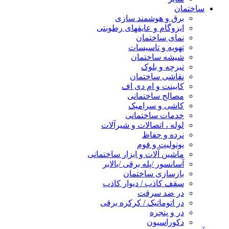
ساختمان
برق و هوشمند سازی
ایزوگام و عایقهای رطوبتی
نمای ساختمان
تهویه و تاسیسات
شیشه ساختمان
تیرچه و بلوک
نقاشی ساختمان
کابینت و ام دی اف
مصالح ساختمانی
کاشی و سرامیک
خدمات ساختمانی
لوله ، اتصالات و شیرآلات
نرده و حفاظ
یونولیت و فوم
ماشین آلات و ابزار ساختمانی
آسانسور /پله برقی /بالابر
بازسازی ساختمان
سقف کاذب / دیوار کاذب
در ضد سرقت
در اتوماتیک / کرکره برقی
در و پنجره
دکوراسیون