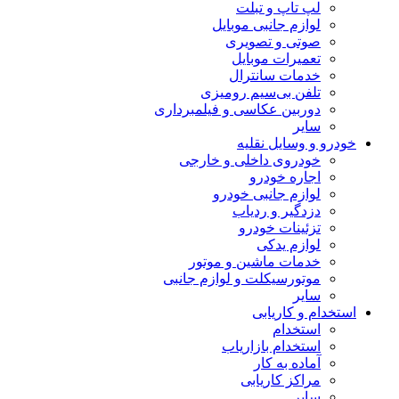
لپ تاپ و تبلت
لوازم جانبی موبایل
صوتی و تصویری
تعمیرات موبایل
خدمات سانترال
تلفن بی‌سیم رومیزی
دوربین عکاسی و فیلمبرداری
سایر
خودرو و وسایل نقلیه
خودروی داخلی و خارجی
اجاره خودرو
لوازم جانبی خودرو
دزدگیر و ردیاب
تزئینات خودرو
لوازم یدکی
خدمات ماشین و موتور
موتورسیکلت و لوازم جانبی
سایر
استخدام و کاریابی
استخدام
استخدام بازاریاب
آماده به کار
مراکز کاریابی
سایر