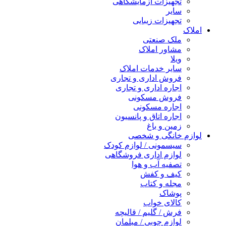
تجهیزات آزمایشگاهی
سایر
تجهیزات زیبایی
املاک
ملک صنعتی
مشاور املاک
ویلا
سایر خدمات املاک
فروش اداری و تجاری
اجاره اداری و تجاری
فروش مسکونی
اجاره مسکونی
اجاره اتاق و پانسیون
زمین و باغ
لوازم خانگی و شخصی
سیسمونی / لوازم کودک
لوازم اداری فروشگاهی
تصفیه آب و هوا
کیف و کفش
مجله و کتاب
پوشاک
کالای خواب
فرش / گلیم / قالیچه
لوازم چوبی / مبلمان